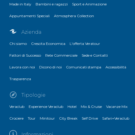
Made in Italy
Bambini e ragazzi
Sport e Animazione
Appuntamenti Speciali
Atmosphera Collection
Azienda
Chi siamo
Crescita Economica
L'offerta Veratour
Fattori di Successo
Rete Commerciale
Sede e Contatti
Lavora con noi
Dicono di noi
Comunicati stampa
Accessibilità
Trasparenza
Tipologie
Veraclub
Experience Veraclub
Hotel
Mix & Cruise
Vacanze Mix
Crociere
Tour
Minitour
City Break
Self Drive
Safari+Veraclub
Informazioni