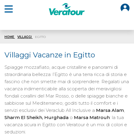
O
Open main menu
HOME
VILLAGGI
EGITTO
Villaggi Vacanze in Egitto
Spiagge mozzafiato, acque cristalline e panorami di
straordinaria bellezza: l’Egitto è una terra ricca di storia e
fascino che non smette mai di sorprendere. Regalati una
vacanza indimenticabile alla scoperta dei meravigliosi
fondali corallini del Mar Rosso, o delle spiagge bianche e
sabbiose sul Mediterraneo; goditi tutto il comfort e i
servizi esclusivi dei Veraclub All Inclusive a
Marsa Alam
,
Sharm El Sheikh, Hurghada
o
Marsa Matrouh
: la tua
vacanza sicura in Egitto con Veratour è un mix di colori e
seduzioni.