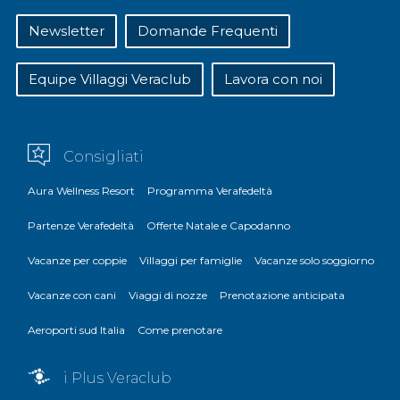
Newsletter
Domande Frequenti
Equipe Villaggi Veraclub
Lavora con noi
Consigliati
Aura Wellness Resort
Programma Verafedeltà
Partenze Verafedeltà
Offerte Natale e Capodanno
Vacanze per coppie
Villaggi per famiglie
Vacanze solo soggiorno
Vacanze con cani
Viaggi di nozze
Prenotazione anticipata
Aeroporti sud Italia
Come prenotare
i Plus Veraclub