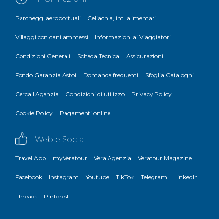
Parcheggi aeroportuali
Celiachia, int. alimentari
Villaggi con cani ammessi
Informazioni ai Viaggiatori
Condizioni Generali
Scheda Tecnica
Assicurazioni
Fondo Garanzia Astoi
Domande frequenti
Sfoglia Cataloghi
Cerca l'Agenzia
Condizioni di utilizzo
Privacy Policy
Cookie Policy
Pagamenti online
Web e Social
Travel App
myVeratour
Vera Agenzia
Veratour Magazine
Facebook
Instagram
Youtube
TikTok
Telegram
LinkedIn
Threads
Pinterest