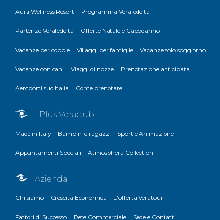
Aura Wellness Resort
Programma Verafedeltà
Partenze Verafedeltà
Offerte Natale e Capodanno
Vacanze per coppie
Villaggi per famiglie
Vacanze solo soggiorno
Vacanze con cani
Viaggi di nozze
Prenotazione anticipata
Aeroporti sud Italia
Come prenotare
i Plus Veraclub
Made in Italy
Bambini e ragazzi
Sport e Animazione
Appuntamenti Speciali
Atmosphera Collection
Azienda
Chi siamo
Crescita Economica
L'offerta Veratour
Fattori di Successo
Rete Commerciale
Sede e Contatti