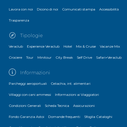
Lavora con noi
Dicono di noi
Comunicati stampa
Accessibilità
Trasparenza
Tipologie
Veraclub
Experience Veraclub
Hotel
Mix & Cruise
Vacanze Mix
Crociere
Tour
Minitour
City Break
Self Drive
Safari+Veraclub
Informazioni
Parcheggi aeroportuali
Celiachia, int. alimentari
Villaggi con cani ammessi
Informazioni ai Viaggiatori
Condizioni Generali
Scheda Tecnica
Assicurazioni
Fondo Garanzia Astoi
Domande frequenti
Sfoglia Cataloghi