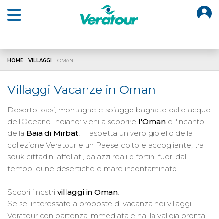
O
Open main menu
HOME
VILLAGGI
OMAN
Villaggi Vacanze in Oman
Deserto, oasi, montagne e spiagge bagnate dalle acque
dell'Oceano Indiano: vieni a scoprire
l'Oman
e l'incanto
della
Baia di Mirbat
! Ti aspetta un vero gioiello della
collezione Veratour e un Paese colto e accogliente, tra
souk cittadini affollati, palazzi reali e fortini fuori dal
tempo, dune desertiche e mare incontaminato.
Scopri i nostri
villaggi in Oman
.
Se sei interessato a proposte di vacanza nei villaggi
Veratour con partenza immediata e hai la valigia pronta,