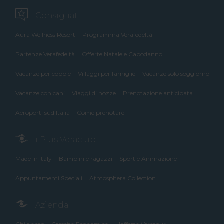
Consigliati
Aura Wellness Resort
Programma Verafedeltà
Partenze Verafedeltà
Offerte Natale e Capodanno
Vacanze per coppie
Villaggi per famiglie
Vacanze solo soggiorno
Vacanze con cani
Viaggi di nozze
Prenotazione anticipata
Aeroporti sud Italia
Come prenotare
i Plus Veraclub
Made in Italy
Bambini e ragazzi
Sport e Animazione
Appuntamenti Speciali
Atmosphera Collection
Azienda