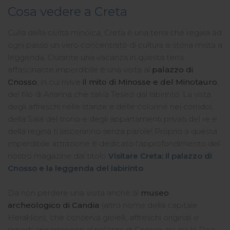
Cosa vedere a Creta
Culla della civiltà minoica, Creta è una terra che regala ad
ogni passo un vero concentrato di cultura e storia mista a
leggenda. Durante una vacanza in questa terra
affascinante imperdibile è una visita al
palazzo di
Cnosso
, in cui rivive
il mito di Minosse e del Minotauro
,
del filo di Arianna che salva Teseo dal labirinto. La vista
degli affreschi nelle stanze e delle colonne nei corridoi,
della Sala del trono e degli appartamenti privati del re e
della regina ti lasceranno senza parole! Proprio a questa
imperdibile attrazione è dedicato l'approfondimento del
nostro magazine dal titolo
Visitare Creta: il palazzo di
Cnosso e la leggenda del labirinto
.
Da non perdere una visita anche al
museo
archeologico di Candia
(altro nome della capitale
Heraklion), che conserva gioielli, affreschi originali e
reperti appartenenti al palazzo di Cnosso, tra cui la Dea