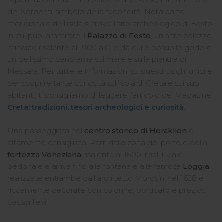
dei Serpenti, simbolo della fecondità. Nella parte
meridionale dell’isola si trova il sito archeologico di Festo,
in cui puoi ammirare il
Palazzo di Festo
, un altro palazzo
minoico risalente al 1900 a.C. e da cui è possibile godere
un bellissimo panorama sul mare e sulla pianura di
Messara. Per tutte le informazioni su questi luoghi unici e
per scoprire tante curiosità sull'isola di Creta e sui suoi
abitanti, ti consigliamo di leggere l'articolo del Magazine
Creta: tradizioni, tesori archeologici e curiosità
.
Una passeggiata nel
centro storico di Heraklion
è
altamente consigliata. Parti dalla zona del porto e della
fortezza Veneziana
risalente al 1500, risali il viale
pedonale e arriva fino alla fontana e alla famosa
Loggia
,
realizzate entrambe dall’architetto Morosini nel 1628 e
riccamente decorate con colonne, porticato e preziosi
bassorilievi.