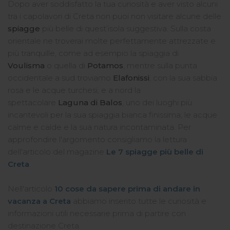
Dopo aver soddisfatto la tua curiosità e aver visto alcuni
tra i capolavori di Creta non puoi non visitare alcune delle
spiagge
più belle di quest’isola suggestiva. Sulla costa
orientale ne troverai molte perfettamente attrezzate e
più tranquille, come ad esempio la spiaggia di
Voulisma
o quella di
Potamos
, mentre sulla punta
occidentale a sud troviamo
Elafonissi
, con la sua sabbia
rosa e le acque turchesi, e a nord la
spettacolare
Laguna di Balos
, uno dei luoghi più
incantevoli per la sua spiaggia bianca finissima, le acque
calme e calde e la sua natura incontaminata. Per
approfondire l'argomento consigliamo la lettura
dell'articolo del magazine
Le 7 spiagge più belle di
Creta
.
Nell'articolo
10 cose da sapere prima di andare in
vacanza a Creta
abbiamo inserito tutte le curiosità e
informazioni utili necessarie prima di partire con
destinazione Creta.