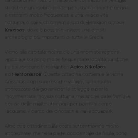
La città offre infatti un piacevole contrasto fra vestigia
storiche e una sobria modernità urbana, nonché negozi
e ristoranti molto frequentati e una vivace vita
notturna. A soli 5 chilometri a sud di Heraklion si trova
Knossos
, dove è possibile visitare uno dei siti
archeologici più importanti di tutta la Grecia.
Vicino alla capitale inoltre c'è una rinomata regione
vinicola e sorgono molte frequentate località turistiche,
tra cui spiccano la romantica
Agios Nikolaos
ed
Hersonissos
. Questa cittadina costiera e la vicina
Anissaras, con i suoi resort e villaggi, sono molto
apprezzate dai giovani per le spiagge e per la
movimentata movida notturna, ma anche dalle famiglie
per via delle molte attrazioni per bambini come
l'acquario, il parco dei dinosauri e vari acquapark.
Altre due cittadine sulla costa settentrionale molto
apprezzate, ma nella parte occidentale dell'isola, sono