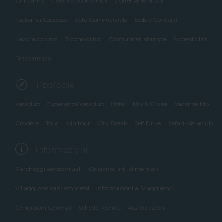
Chi siamo
Crescita Economica
L'offerta Veratour
Fattori di Successo
Rete Commerciale
Sede e Contatti
Lavora con noi
Dicono di noi
Comunicati stampa
Accessibilità
Trasparenza
Tipologie
Veraclub
Experience Veraclub
Hotel
Mix & Cruise
Vacanze Mix
Crociere
Tour
Minitour
City Break
Self Drive
Safari+Veraclub
Informazioni
Parcheggi aeroportuali
Celiachia, int. alimentari
Villaggi con cani ammessi
Informazioni ai Viaggiatori
Condizioni Generali
Scheda Tecnica
Assicurazioni