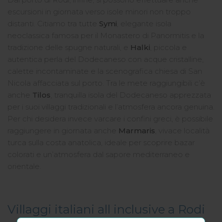
escursioni in giornata verso isole minori non troppo
distanti. Citiamo tra tutte
Symi
, elegante isola
neoclassica famosa per il Monastero di Panormitis e la
tradizione delle spugne naturali, e
Halki
, piccola e
autentica perla del Dodecaneso con acque cristalline,
calette incontaminate e la scenografica chiesa di San
Nicola affacciata sul porto. Tra le mete raggiungibili c’è
anche
Tilos
, tranquilla isola del Dodecaneso apprezzata
per i suoi villaggi tradizionali e l’atmosfera ancora genuina.
Per chi desidera invece varcare i confini greci, è possibile
raggiungere in giornata anche
Marmaris
, vivace località
turca sulla costa anatolica, ideale per scoprire bazar
colorati e un’atmosfera dal sapore mediterraneo e
orientale.
Villaggi italiani all inclusive a Rodi