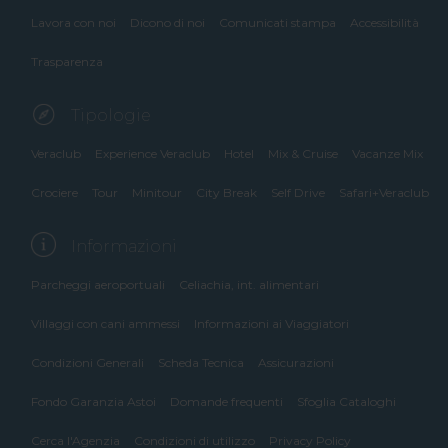
Lavora con noi
Dicono di noi
Comunicati stampa
Accessibilità
Trasparenza
Tipologie
Veraclub
Experience Veraclub
Hotel
Mix & Cruise
Vacanze Mix
Crociere
Tour
Minitour
City Break
Self Drive
Safari+Veraclub
Informazioni
Parcheggi aeroportuali
Celiachia, int. alimentari
Villaggi con cani ammessi
Informazioni ai Viaggiatori
Condizioni Generali
Scheda Tecnica
Assicurazioni
Fondo Garanzia Astoi
Domande frequenti
Sfoglia Cataloghi
Cerca l'Agenzia
Condizioni di utilizzo
Privacy Policy