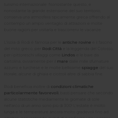
turismo internazionale. Nonostante questo, e
nonostante la grande estensione del suo territorio,
conserva una atmosfera tipicamente greca offrendo al
contempo un ampio ventaglio di attrazioni e molte
buone ragioni per visitarla e trascorrervi le vacanze.
L'isola di Rodi è famosa per le
antiche rovine
e il fascino
del mito greco, per
Rodi Città
e la leggenda del Colosso,
per i pittoreschi villaggi come
Lindos
e le baie da
cartolina, ovviamente per il
mare
dalle mille sfumature
azzurro e turchese e le molte bellissime
spiagge
del suo
litorale, alcune di ghiaia e ciottoli altre di sabbia fine.
Rodi beneficia inoltre di
condizioni climatiche
particolarmente favorevoli
, basti pensare che secondo
alcune statistiche mediamente le giornate di sole
nell'arco di un anno sono più di 300! L'estate è molto
lunga e le temperature ancora molto gradevoli fino ad