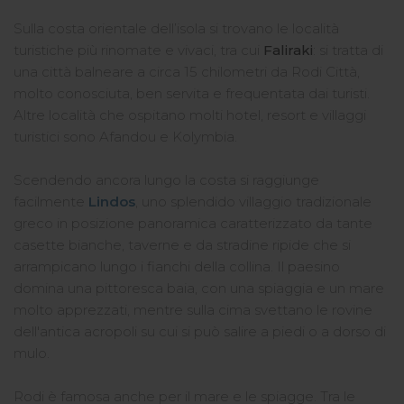
Sulla costa orientale dell’isola si trovano le località
turistiche più rinomate e vivaci, tra cui
Faliraki
: si tratta di
una città balneare a circa 15 chilometri da Rodi Città,
molto conosciuta, ben servita e frequentata dai turisti.
Altre località che ospitano molti hotel, resort e villaggi
turistici sono Afandou e Kolymbia.
Scendendo ancora lungo la costa si raggiunge
facilmente
Lindos
, uno splendido villaggio tradizionale
greco in posizione panoramica caratterizzato da tante
casette bianche, taverne e da stradine ripide che si
arrampicano lungo i fianchi della collina. Il paesino
domina una pittoresca baia, con una spiaggia e un mare
molto apprezzati, mentre sulla cima svettano le rovine
dell'antica acropoli su cui si può salire a piedi o a dorso di
mulo.
Rodi è famosa anche per il mare e le spiagge. Tra le