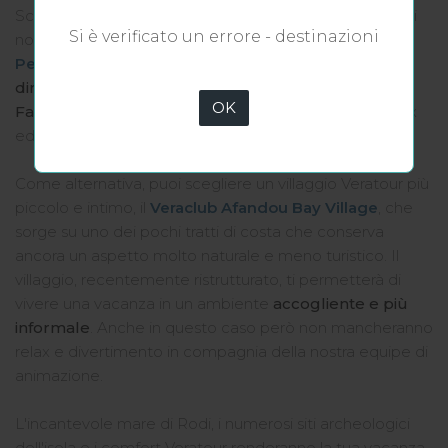
Scegli di vivere una indimenticabile
vacanza a Rodi
nei
Si è verificato un errore - destinazioni
nostri villaggi turistici all inclusive. Il lussuoso
Veraclub
Pegasos Deluxe Beach
è un resort 5 stelle affacciato
direttamente sul mare
e sulla bella spiaggia di
OK
Faliraki
, qui trascorrerai un soggiorno da favola tra relax
ed escursioni.
Come alternativa, puoi scegliere un villaggio Veratour più
piccolo e intimo, il
Veraclub Afandou Bay Village
, che
sorge su uno dei pochi tratti di costa che conserva
ancora un aspetto molto naturale e meno turistico. Il
villaggio, recentemente ristrutturato, ti permetterà di
vivere una vacanza in un ambiente
accogliente e più
informale
. Anche in questo caso però non mancheranno
relax e divertimento in compagnia della nostra equipe di
animazione.
L'incantevole mare di Rodi, i numerosi siti archeologici
dell'isola e i comfort Veratour renderanno la tua vacanza