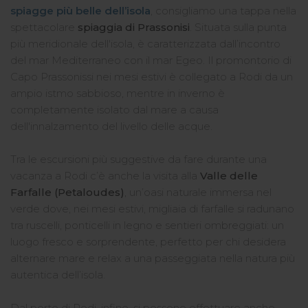
spiagge più belle dell’isola
, consigliamo una tappa nella
spettacolare
spiaggia di Prassonisi
. Situata sulla punta
più meridionale dell'isola, è caratterizzata dall’incontro
del mar Mediterraneo con il mar Egeo. Il promontorio di
Capo Prassonissi nei mesi estivi è collegato a Rodi da un
ampio istmo sabbioso, mentre in inverno è
completamente isolato dal mare a causa
dell'innalzamento del livello delle acque.
Tra le escursioni più suggestive da fare durante una
vacanza a Rodi c’è anche la visita alla
Valle delle
Farfalle (Petaloudes)
, un’oasi naturale immersa nel
verde dove, nei mesi estivi, migliaia di farfalle si radunano
tra ruscelli, ponticelli in legno e sentieri ombreggiati: un
luogo fresco e sorprendente, perfetto per chi desidera
alternare mare e relax a una passeggiata nella natura più
autentica dell’isola.
Dal porto di Rodi, infine, si possono effettuare anche