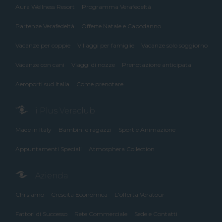
Aura Wellness Resort
Programma Verafedeltà
Partenze Verafedeltà
Offerte Natale e Capodanno
Vacanze per coppie
Villaggi per famiglie
Vacanze solo soggiorno
Vacanze con cani
Viaggi di nozze
Prenotazione anticipata
Aeroporti sud Italia
Come prenotare
i Plus Veraclub
Made in Italy
Bambini e ragazzi
Sport e Animazione
Appuntamenti Speciali
Atmosphera Collection
Azienda
Chi siamo
Crescita Economica
L'offerta Veratour
Fattori di Successo
Rete Commerciale
Sede e Contatti