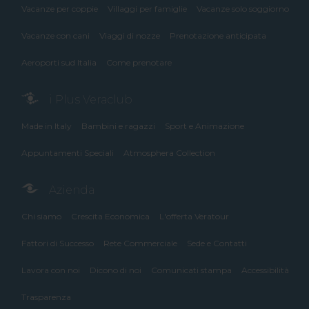
Vacanze per coppie
Villaggi per famiglie
Vacanze solo soggiorno
Vacanze con cani
Viaggi di nozze
Prenotazione anticipata
Aeroporti sud Italia
Come prenotare
i Plus Veraclub
Made in Italy
Bambini e ragazzi
Sport e Animazione
Appuntamenti Speciali
Atmosphera Collection
Azienda
Chi siamo
Crescita Economica
L'offerta Veratour
Fattori di Successo
Rete Commerciale
Sede e Contatti
Lavora con noi
Dicono di noi
Comunicati stampa
Accessibilità
Trasparenza