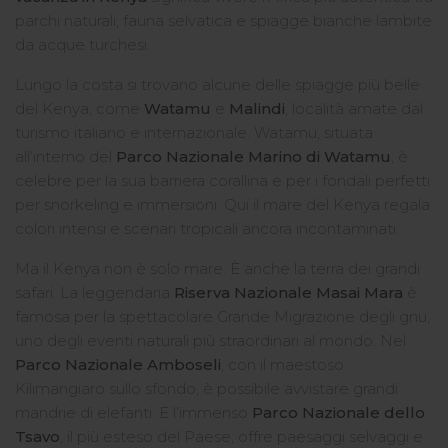
parchi naturali, fauna selvatica e spiagge bianche lambite
da acque turchesi.
Lungo la costa si trovano alcune delle spiagge più belle
del Kenya, come
Watamu
e
Malindi
, località amate dal
turismo italiano e internazionale. Watamu, situata
all’interno del
Parco Nazionale Marino di Watamu
, è
celebre per la sua barriera corallina e per i fondali perfetti
per snorkeling e immersioni. Qui il mare del Kenya regala
colori intensi e scenari tropicali ancora incontaminati.
Ma il Kenya non è solo mare. È anche la terra dei grandi
safari. La leggendaria
Riserva Nazionale Masai Mara
è
famosa per la spettacolare Grande Migrazione degli gnu,
uno degli eventi naturali più straordinari al mondo. Nel
Parco Nazionale Amboseli
, con il maestoso
Kilimangiaro sullo sfondo, è possibile avvistare grandi
mandrie di elefanti. E l’immenso
Parco Nazionale dello
Tsavo
, il più esteso del Paese, offre paesaggi selvaggi e