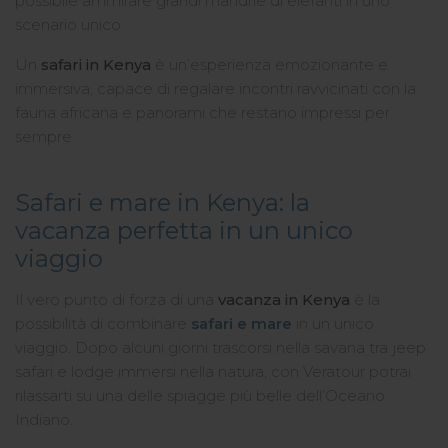
possibile ammirare grandi mandrie di elefanti in uno
scenario unico.
Un
safari in Kenya
è un’esperienza emozionante e
immersiva, capace di regalare incontri ravvicinati con la
fauna africana e panorami che restano impressi per
sempre.
Safari e mare in Kenya: la
vacanza perfetta in un unico
viaggio
Il vero punto di forza di una
vacanza in Kenya
è la
possibilità di combinare
safari e mare
in un unico
viaggio. Dopo alcuni giorni trascorsi nella savana tra jeep
safari e lodge immersi nella natura, con Veratour potrai
rilassarti su una delle spiagge più belle dell’Oceano
Indiano.