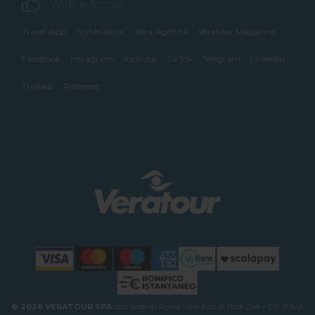
Web e Social
Travel App
myVeratour
Vera Agenzia
Veratour Magazine
Facebook
Instagram
Youtube
TikTok
Telegram
LinkedIn
Threads
Pinterest
© 2026 VERATOUR SPA
con sede in Roma viale Eroi di Rodi 254 – C.F. P.IVA