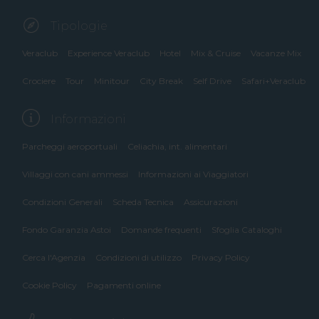
Tipologie
Veraclub
Experience Veraclub
Hotel
Mix & Cruise
Vacanze Mix
Crociere
Tour
Minitour
City Break
Self Drive
Safari+Veraclub
Informazioni
Parcheggi aeroportuali
Celiachia, int. alimentari
Villaggi con cani ammessi
Informazioni ai Viaggiatori
Condizioni Generali
Scheda Tecnica
Assicurazioni
Fondo Garanzia Astoi
Domande frequenti
Sfoglia Cataloghi
Cerca l'Agenzia
Condizioni di utilizzo
Privacy Policy
Cookie Policy
Pagamenti online