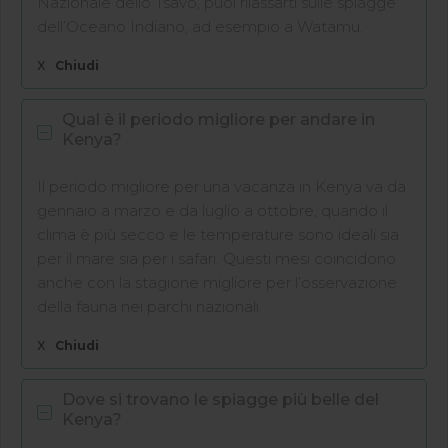
Nazionale dello Tsavo, puoi rilassarti sulle spiagge
dell’Oceano Indiano, ad esempio a Watamu.
X
Chiudi
Qual è il periodo migliore per andare in
Kenya?
Il periodo migliore per una vacanza in Kenya va da
gennaio a marzo e da luglio a ottobre, quando il
clima è più secco e le temperature sono ideali sia
per il mare sia per i safari. Questi mesi coincidono
anche con la stagione migliore per l’osservazione
della fauna nei parchi nazionali.
X
Chiudi
Dove si trovano le spiagge più belle del
Kenya?