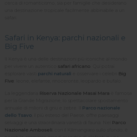
cerca di romanticismo, sia per famiglie che desiderano
una destinazione tropicale facilmente abbinabile a un
safari.
Safari in Kenya: parchi nazionali e
Big Five
Il Kenya è una delle destinazioni più iconiche al mondo
per vivere un autentico
safari africano
. Qui potrai
esplorare vasti
parchi naturali
e osservare i celebri
Big
Five
: leone, elefante, rinoceronte, leopardo e bufalo.
La leggendaria
Riserva Nazionale Masai Mara
è famosa
per la Grande Migrazione, lo spettacolare spostamento
annuale di milioni di gnu e zebre. Il
Parco nazionale
dello Tsavo
, il più esteso del Paese, offre paesaggi
selvaggi e una straordinaria varietà di fauna. Nel
Parco
Nazionale Amboseli
, con il Kilimangiaro sullo sfondo, è