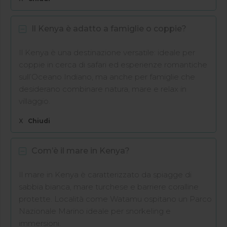
Il Kenya è adatto a famiglie o coppie?
Il Kenya è una destinazione versatile: ideale per
coppie in cerca di safari ed esperienze romantiche
sull’Oceano Indiano, ma anche per famiglie che
desiderano combinare natura, mare e relax in
villaggio.
X
Chiudi
Com’è il mare in Kenya?
Il mare in Kenya è caratterizzato da spiagge di
sabbia bianca, mare turchese e barriere coralline
protette. Località come Watamu ospitano un Parco
Nazionale Marino ideale per snorkeling e
immersioni.