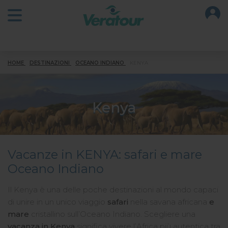
O
Open main menu
HOME
DESTINAZIONI
OCEANO INDIANO
KENYA
Kenya
Vacanze in KENYA: safari e mare
Oceano Indiano
Il Kenya è una delle poche destinazioni al mondo capaci
di unire in un unico viaggio
safari
nella savana africana
e
mare
cristallino sull’Oceano Indiano. Scegliere una
vacanza in Kenya
significa vivere l’Africa più autentica tra