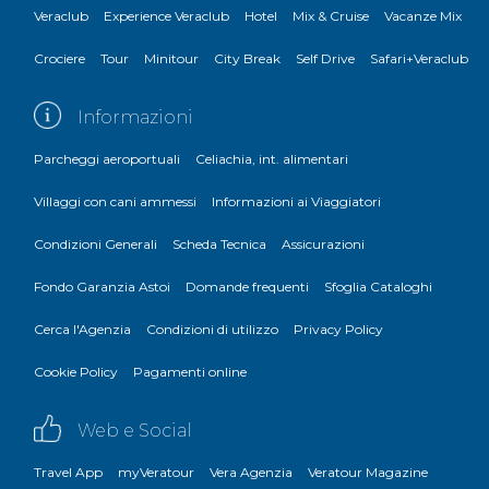
Veraclub
Experience Veraclub
Hotel
Mix & Cruise
Vacanze Mix
Crociere
Tour
Minitour
City Break
Self Drive
Safari+Veraclub
Informazioni
Parcheggi aeroportuali
Celiachia, int. alimentari
Villaggi con cani ammessi
Informazioni ai Viaggiatori
Condizioni Generali
Scheda Tecnica
Assicurazioni
Fondo Garanzia Astoi
Domande frequenti
Sfoglia Cataloghi
Cerca l'Agenzia
Condizioni di utilizzo
Privacy Policy
Cookie Policy
Pagamenti online
Web e Social
Travel App
myVeratour
Vera Agenzia
Veratour Magazine