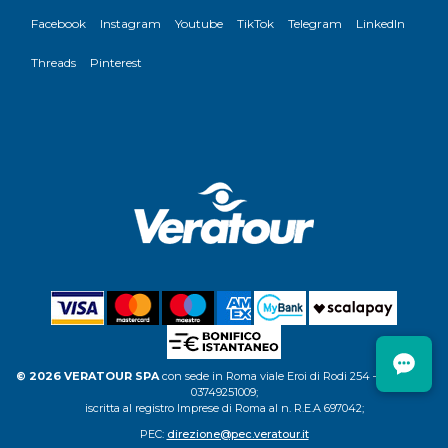
Facebook
Instagram
Youtube
TikTok
Telegram
LinkedIn
Threads
Pinterest
© 2026 VERATOUR SPA
con sede in Roma viale Eroi di Rodi 254 – C.F. P.IVA
03749251009;
iscritta al registro Imprese di Roma al n. R.E.A 697042;
PEC:
direzione@pec.veratour.it