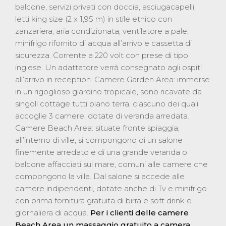
balcone, servizi privati con doccia, asciugacapelli,
letti king size (2 x 1,95 m) in stile etnico con
zanzariera, aria condizionata, ventilatore a pale,
minifrigo rifornito di acqua all’arrivo e cassetta di
sicurezza. Corrente a 220 volt con prese di tipo
inglese. Un adattatore verrà consegnato agli ospiti
all’arrivo in reception. Camere Garden Area: immerse
in un rigoglioso giardino tropicale, sono ricavate da
singoli cottage tutti piano terra, ciascuno dei quali
accoglie 3 camere, dotate di veranda arredata.
Camere Beach Area: situate fronte spiaggia,
all’interno di ville, si compongono di un salone
finemente arredato e di una grande veranda o
balcone affacciati sul mare, comuni alle camere che
compongono la villa. Dal salone si accede alle
camere indipendenti, dotate anche di Tv e minifrigo
con prima fornitura gratuita di birra e soft drink e
giornaliera di acqua.
Per i clienti delle camere
Beach Area un massaggio gratuito a camera