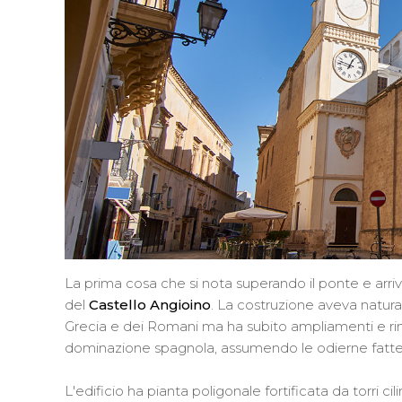
La prima cosa che si nota superando il ponte e arriv
del
Castello Angioino
. La costruzione aveva natura
Grecia e dei Romani ma ha subito ampliamenti e rinno
dominazione spagnola, assumendo le odierne fatte
L'edificio ha pianta poligonale fortificata da torri cilin