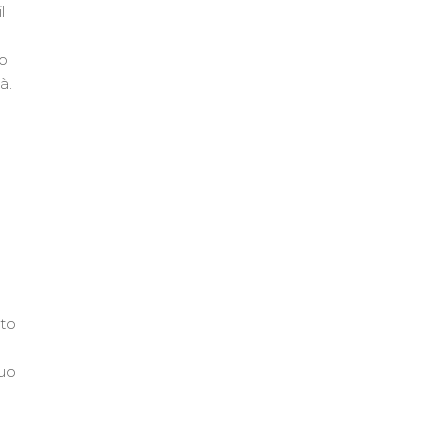
l
to
à.
sto
suo