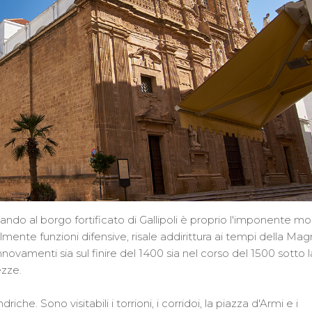
ando al borgo fortificato di Gallipoli è proprio l'imponente mo
lmente funzioni difensive, risale addirittura ai tempi della Ma
vamenti sia sul finire del 1400 sia nel corso del 1500 sotto l
zze.
driche. Sono visitabili i torrioni, i corridoi, la piazza d'Armi e i