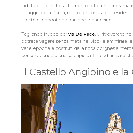
indisturbato, e che al tramonto offre un panorama in
spiaggia della Purità, molto gettonata dai residenti 
il resto circondata da darsene e banchine.
Tagliando invece per
via De Pace
, vi ritroverete 
potrete vagare senza meta nei vicoli e ammirare le
varie epoche e costruiti dalla ricca borghesia mercant
conserva ancora una sua tipicità, fino ad arrivare al C
Il Castello Angioino e l