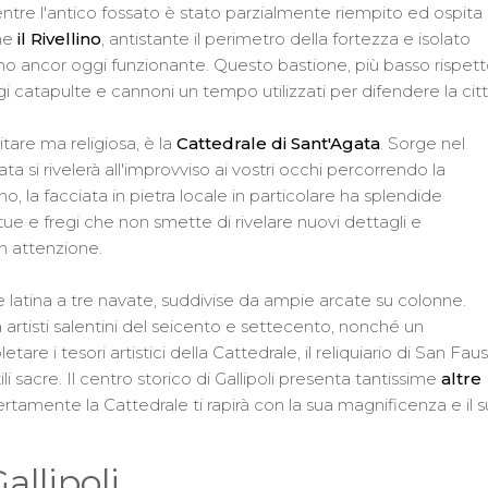
re l'antico fossato è stato parzialmente riempito ed ospita i
che
il Rivellino
, antistante il perimetro della fortezza e isolato
no ancor oggi funzionante. Questo bastione, più basso rispet
ggi catapulte e cannoni un tempo utilizzati per difendere la citt
itare ma religiosa, è la
Cattedrale di Sant'Agata
. Sorge nel
ta si rivelerà all'improvviso ai vostri occhi percorrendo la
 la facciata in pietra locale in particolare ha splendide
tue e fregi che non smette di rivelare nuovi dettagli e
on attenzione.
e latina a tre navate, suddivise da ampie arcate su colonne.
a artisti salentini del seicento e settecento, nonché un
e i tesori artistici della Cattedrale, il reliquiario di San Fau
 sacre. Il centro storico di Gallipoli presenta tantissime
altre
ertamente la Cattedrale ti rapirà con la sua magnificenza e il 
allipoli