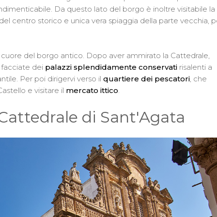
dimenticabile. Da questo lato del borgo è inoltre visitabile la
del centro storico e unica vera spiaggia della parte vecchia, p
nel cuore del borgo antico. Dopo aver ammirato la Cattedrale,
 facciate dei
palazzi splendidamente conservati
risalenti a
ile. Per poi dirigervi verso il
quartiere dei pescatori
, che
astello e visitare il
mercato ittico
.
a Cattedrale di Sant'Agata