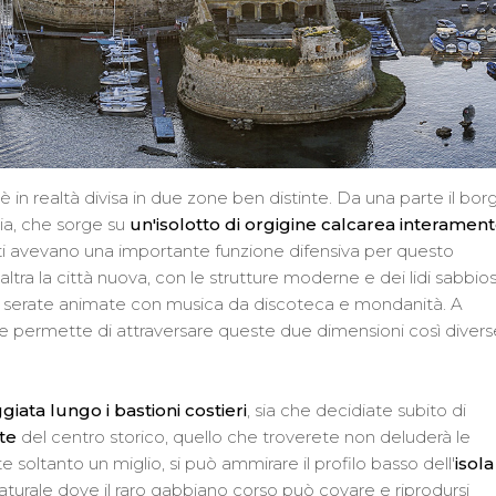
 è in realtà divisa in due zone ben distinte. Da una parte il bor
alia, che sorge su
un'isolotto di orgigine calcarea interamen
ti avevano una importante funzione difensiva per questo
tra la città nuova, con le strutture moderne e dei lidi sabbios
di serate animate con musica da discoteca e mondanità. A
che permette di attraversare queste due dimensioni così divers
iata lungo i bastioni costieri
, sia che decidiate subito di
ate
del centro storico, quello che troverete non deluderà le
e soltanto un miglio, si può ammirare il profilo basso dell'
isola
 naturale dove il raro gabbiano corso può covare e riprodursi