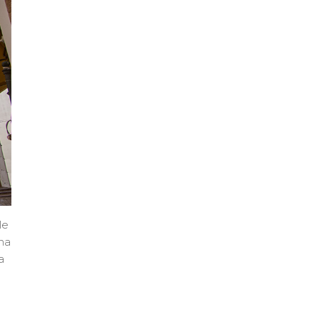
le
gna
a