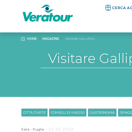
CERCA A
HOME
MAGAZINE
VISITARE GALLIPOLI
Visitare Galli
CITTÀ D'ARTE
CONSIGLI DI VIAGGIO
GASTRONOMIA
SPIAG
- 22.02.2022
Italia
-
Puglia