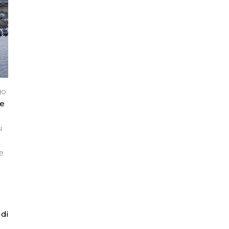
go
te
i
e
di