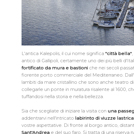
L'antica Kalepolis, il cui nome significa
"città bella"
,
antico di Gallipoli, certamente uno dei più belli d'It
fortificato da mura e bastioni
che nei secoli passa
fiorente porto commerciale del Mediterraneo. Dall'al
lambiti da mare cristallino che sono anche teatro 
collegarle un ponte in muratura risalente al 1600, 
tuffandosi nella storia e nella bellezza.
Sia che scegliate di iniziare la visita con
una passegg
addentrarvi nell'intricato
labirinto di viuzze lastric
vostre aspettative. Di fronte al borgo antico, distant
Sant'Andrea
e del suo faro. Si tratta di una riserva