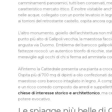
camminamenti panoramici, tutti ben conservati, ment
caratteristico mercato ittico. É inoltre visitabile an
nelle acque, collegato con un ponte levatoio in leg
ai torrioni del retrostante castello, ospita ancora o
L'altro monumento, gioiello dell'architettura non mil
punto più alto di Gallipoli vecchia, la maestosa faccia
angusta via Duomo. Emblema del barocco gallipolino,
fattezze rococò: un autentico trionfo di nicchie, sta
meraviglie agli occhi di chi si ferma ad ammirarla c
All'interno la Cattedrale presenta una pianta a croc
Ospita più di 700 mq di dipinti a olio confezionati d
maestoso coro barocco intagliato in legno. A completar
e un ricco corredo composto da arredi e suppellettili
chiese di interesse storico e architettonico
, ma c
potere evocativo.
Le spiagge più belle di G