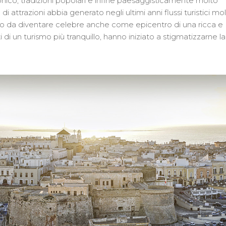
tonico, tradizioni popolari e infine paesaggisticamente molto
 attrazioni abbia generato negli ultimi anni flussi turistici mo
unto da diventare celebre anche come epicentro di una ricca e
ti di un turismo più tranquillo, hanno iniziato a stigmatizzarne la