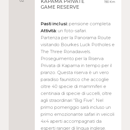
02
KAPAMA PRIVATE
190 Km
GAME RESERVE
Pasti inclusi:
pensione completa
Attività:
un foto-safari.
Partenza per la Panorama Route
visitando Bourkes Luck Potholes e
The Three Ronadawels.
Proseguimento per la Riserva
Privata di Kapama in tempo per il
pranzo. Questa riserva è un vero
paradiso faunistico che accoglie
oltre 40 specie di mammiferi e
centinaia di specie di uccelli, oltre
agli straordinari “Big Five”. Nel
primo pomeriggio sarà incluso un
primo emozionante safari in veicoli
4x4 aperti accompagnati da
esperti ranger di lingua inglese.