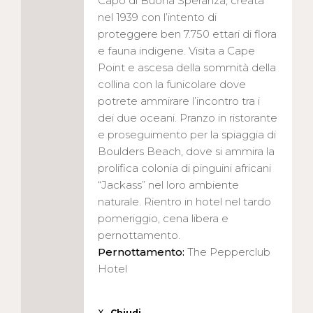
Capo di Buona Speranza, creata
nel 1939 con l’intento di
proteggere ben 7.750 ettari di flora
e fauna indigene. Visita a Cape
Point e ascesa della sommità della
collina con la funicolare dove
potrete ammirare l’incontro tra i
dei due oceani. Pranzo in ristorante
e proseguimento per la spiaggia di
Boulders Beach, dove si ammira la
prolifica colonia di pinguini africani
“Jackass” nel loro ambiente
naturale. Rientro in hotel nel tardo
pomeriggio, cena libera e
pernottamento.
Pernottamento:
The Pepperclub
Hotel
X
Chiudi