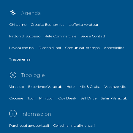
Azienda
Chi siamo
Crescita Economica
L'offerta Veratour
Fattori di Successo
Rete Commerciale
Sede e Contatti
Lavora con noi
Dicono di noi
Comunicati stampa
Accessibilità
Trasparenza
Tipologie
Veraclub
Experience Veraclub
Hotel
Mix & Cruise
Vacanze Mix
Crociere
Tour
Minitour
City Break
Self Drive
Safari+Veraclub
Informazioni
Parcheggi aeroportuali
Celiachia, int. alimentari