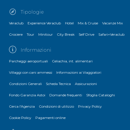
Tipologie
Veraclub
Experience Veraclub
Hotel
Mix & Cruise
Vacanze Mix
Crociere
Tour
Minitour
City Break
Self Drive
Safari+Veraclub
Informazioni
Parcheggi aeroportuali
Celiachia, int. alimentari
Villaggi con cani ammessi
Informazioni ai Viaggiatori
Condizioni Generali
Scheda Tecnica
Assicurazioni
Fondo Garanzia Astoi
Domande frequenti
Sfoglia Cataloghi
Cerca l'Agenzia
Condizioni di utilizzo
Privacy Policy
Cookie Policy
Pagamenti online