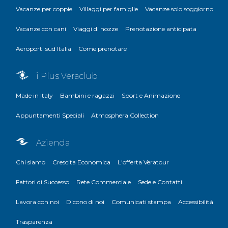
Vacanze per coppie
Villaggi per famiglie
Vacanze solo soggiorno
Vacanze con cani
Viaggi di nozze
Prenotazione anticipata
Aeroporti sud Italia
Come prenotare
i Plus Veraclub
Made in Italy
Bambini e ragazzi
Sport e Animazione
Appuntamenti Speciali
Atmosphera Collection
Azienda
Chi siamo
Crescita Economica
L'offerta Veratour
Fattori di Successo
Rete Commerciale
Sede e Contatti
Lavora con noi
Dicono di noi
Comunicati stampa
Accessibilità
Trasparenza