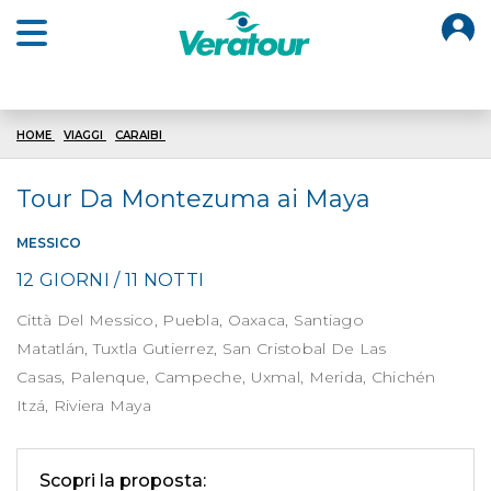
O
Open main menu
HOME
VIAGGI
CARAIBI
TOUR MESSICO MONTEZUMA MAYA
Tour Da Montezuma ai Maya
MESSICO
12 GIORNI / 11 NOTTI
Città Del Messico, Puebla, Oaxaca, Santiago
Matatlán, Tuxtla Gutierrez, San Cristobal De Las
Casas, Palenque, Campeche, Uxmal, Merida, Chichén
Itzá, Riviera Maya
Scopri la proposta: