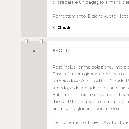
di preparare un bagaglio a mano per
Pernottamento: Elcient Kyoto Hote
X
Chiudi
KYOTO
06
Pasti inclusi: prima colazione. Intera 
Fushimi. Intera giornata dedicata alla v
tempio dove è custodito il Grande Bu
mondo, e del grande santuario shinto
Entrambi gli edifici si trovano nel p
libertà. Ritorno a Kyoto fermandosi lu
ammirarne gli infiniti portali rossi.
Pernottamento: Elcient Kyoto Hotel