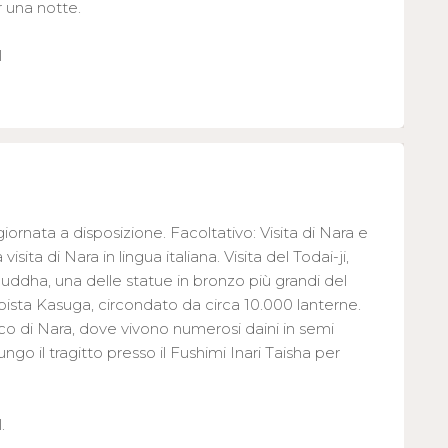
 una notte.
l
giornata a disposizione. Facoltativo: Visita di Nara e
isita di Nara in lingua italiana. Visita del Todai-ji,
ddha, una delle statue in bronzo più grandi del
ista Kasuga, circondato da circa 10.000 lanterne.
arco di Nara, dove vivono numerosi daini in semi
ngo il tragitto presso il Fushimi Inari Taisha per
.