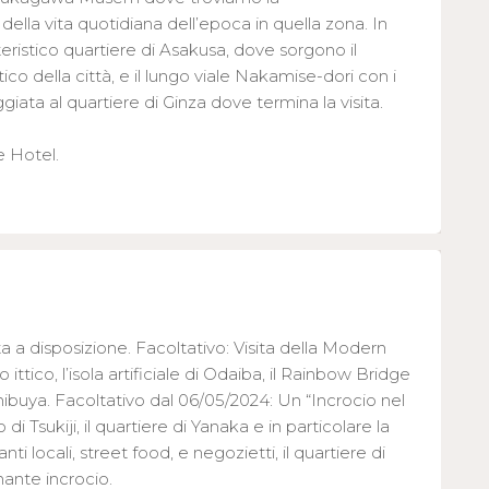
ella vita quotidiana dell’epoca in quella zona. In
tteristico quartiere di Asakusa, dove sorgono il
tico della città, e il lungo viale Nakamise-dori con i
ggiata al quartiere di Ginza dove termina la visita.
e Hotel.
ta a disposizione. Facoltativo: Visita della Modern
ttico, l’isola artificiale di Odaiba, il Rainbow Bridge
 Shibuya. Facoltativo dal 06/05/2024: Un “Incrocio nel
di Tsukiji, il quartiere di Yanaka e in particolare la
nti locali, street food, e negozietti, il quartiere di
ante incrocio.