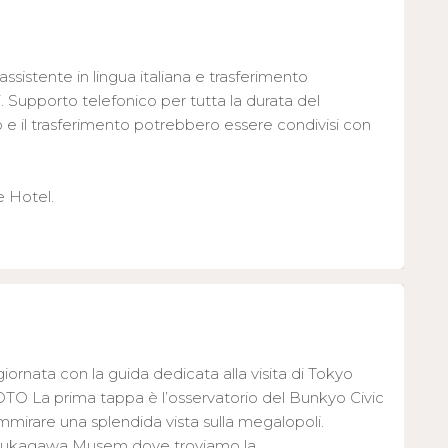
’assistente in lingua italiana e trasferimento
. Supporto telefonico per tutta la durata del
vo e il trasferimento potrebbero essere condivisi con
e Hotel.
 giornata con la guida dedicata alla visita di Tokyo
TO La prima tappa è l’osservatorio del Bunkyo Civic
mirare una splendida vista sulla megalopoli.
 Fukagawa Musem dove troviamo la