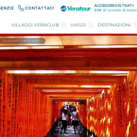
ACCEDI/REGISTRATI
GENZIE
CONTATTACI
50€
di sconto di benv
VILLAGGI VERACLUB
VIAGGI
DESTINAZIONI
TOUR EASY TOKYO KYOTO