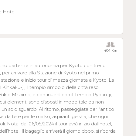
e Hotel.
404 Km
attino partenza in autonomia per Kyoto con treno
 , per arrivare alla Stazione di Kyoto nel primo
n stazione e inizio tour di mezza giornata a Kyoto. La
l Kinkaku-ji, il tempio simbolo della città reso
Yukio Mishima, e continuerà con il Tempio Ryoan-ji,
i cui elementi sono disposti in modo tale da non
n un solo sguardo. Al ritorno, passeggiata per l'antico
se da tè e per le maiko, aspiranti geisha, che ogni
oli. Nota: dal 06/05/2024 il tour avrà inizio dall’hotel,
dell’hotel. Il bagaglio arriverà il giorno dopo, si ricorda