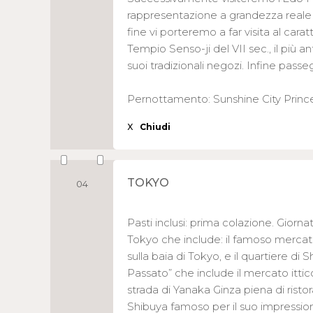
rappresentazione a grandezza reale d
fine vi porteremo a far visita al cara
Tempio Senso-ji del VII sec., il più an
suoi tradizionali negozi. Infine passe
Pernottamento: Sunshine City Princ
X
Chiudi
TOKYO
04
Pasti inclusi: prima colazione. Giorna
Tokyo che include: il famoso mercato i
sulla baia di Tokyo, e il quartiere di
Passato” che include il mercato ittico 
strada di Yanaka Ginza piena di ristora
Shibuya famoso per il suo impression