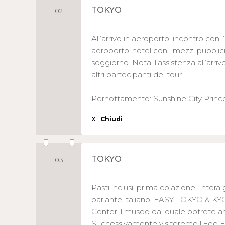
TOKYO
02
All’arrivo in aeroporto, incontro con l
aeroporto-hotel con i mezzi pubblici
soggiorno. Nota: l’assistenza all’arri
altri partecipanti del tour.
Pernottamento: Sunshine City Princ
X
Chiudi
TOKYO
03
Pasti inclusi: prima colazione. Intera
parlante italiano. EASY TOKYO & KYO
Center il museo dal quale potrete am
Successivamente visiteremo l’Edo