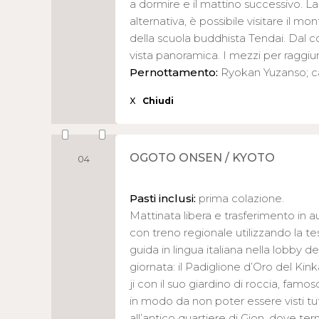
a dormire e il mattino successivo. La 
alternativa, è possibile visitare il mo
della scuola buddhista Tendai. Dal 
vista panoramica. I mezzi per raggiun
Pernottamento:
Ryokan Yuzanso; ca
X
Chiudi
OGOTO ONSEN / KYOTO
04
Pasti inclusi:
prima colazione.
Mattinata libera e trasferimento in
con treno regionale utilizzando la tes
guida in lingua italiana nella lobby de
giornata: il Padiglione d’Oro del Kin
ji con il suo giardino di roccia, fam
in modo da non poter essere visti tut
all’antico quartiere di Gion, dove ter