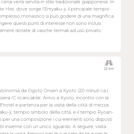
cena verrà servita in stile tradizionale giapponese. In
nte Hiei, dove sorge l’Enryaku-ji, il principale tempio
complesso monastico si può godere di una magnifica
gere questi punti di interesse non sono inclusi.
mere dotate di vasche termali ad uso privato.
22 km
 autonomia da Ogoto Onsen a Kyoto (20 minuti ca.)
sera IC ricaricabile. Arrivo a Kyoto, incontro con la
ll’hotel e partenza per la visita della città di mezza
kaku-ji, tempio simbolo della città, e il tempio Ryoan-
oso per una composizione i cui elementi sono disposti
ti insieme con un unico sguardo. A seguire, visita
mina la visita, famoso per le sue sale da tè e per le