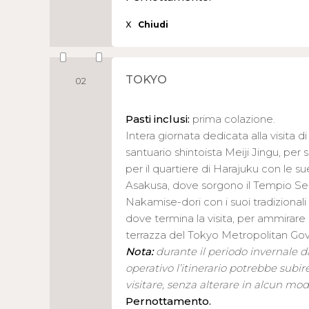
X
Chiudi
TOKYO
02
Pasti inclusi:
prima colazione.
Intera giornata dedicata alla visita di
santuario shintoista Meiji Jingu, per 
per il quartiere di Harajuku con le su
Asakusa, dove sorgono il Tempio Senso-j
Nakamise-dori con i suoi tradizionali 
dove termina la visita, per ammirare
terrazza del Tokyo Metropolitan Go
Nota:
durante il periodo invernale da
operativo l’itinerario potrebbe subir
visitare, senza alterare in alcun mod
Pernottamento.