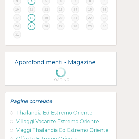
3
4
5
6
7
8
9
10
11
12
13
14
15
16
17
18
19
20
21
22
23
24
25
26
27
28
29
30
31
Approfondimenti -
Magazine
LOADING
Pagine correlate
Thailandia Ed Estremo Oriente
Villaggi Vacanze Estremo Oriente
Viaggi Thailandia Ed Estremo Oriente
Offerte Estremo Oriente