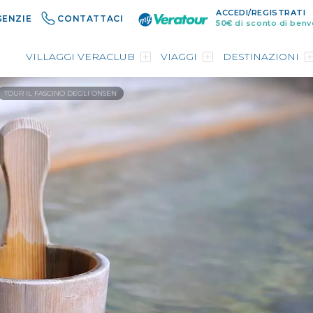
ACCEDI/REGISTRATI
GENZIE
CONTATTACI
50€
di sconto di benv
VILLAGGI VERACLUB
VIAGGI
DESTINAZIONI
TOUR IL FASCINO DEGLI ONSEN