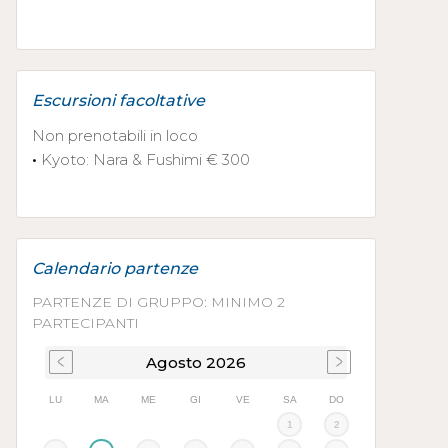
Escursioni facoltative
Non prenotabili in loco
•
Kyoto: Nara & Fushimi € 300
Calendario partenze
PARTENZE DI GRUPPO: MINIMO 2
PARTECIPANTI
Agosto
2026
LU
MA
ME
GI
VE
SA
DO
1
2