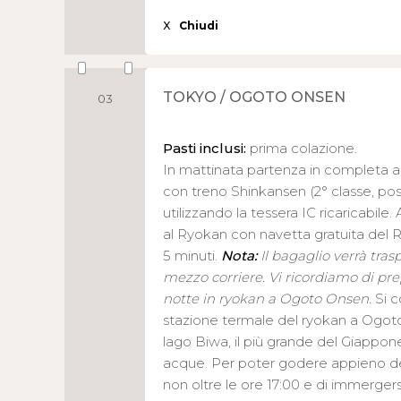
X
Chiudi
TOKYO / OGOTO ONSEN
03
Pasti inclusi:
prima colazione.
In mattinata partenza in completa
con treno Shinkansen (2° classe, pos
utilizzando la tessera IC ricaricabile
al Ryokan con navetta gratuita del 
5 minuti.
Nota:
Il bagaglio verrà tra
mezzo corriere. Vi ricordiamo di pr
notte in ryokan a Ogoto Onsen.
Si c
stazione termale del ryokan a Ogoto, 
lago Biwa, il più grande del Giappon
acque. Per poter godere appieno del
non oltre le ore 17:00 e di immergers