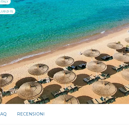
 ITALY
B (3-11)
FAQ
RECENSIONI