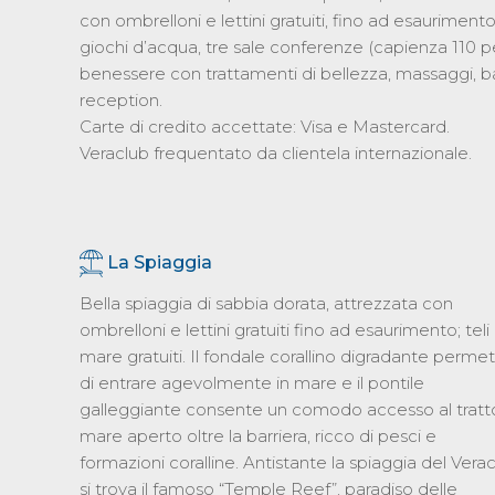
con ombrelloni e lettini gratuiti, fino ad esauriment
giochi d’acqua, tre sale conferenze (capienza 110 
benessere con trattamenti di bellezza, massaggi, ba
reception.
Carte di credito accettate: Visa e Mastercard.
Veraclub frequentato da clientela internazionale.
La Spiaggia
Bella spiaggia di sabbia dorata, attrezzata con
ombrelloni e lettini gratuiti fino ad esaurimento; teli
mare gratuiti. Il fondale corallino digradante perme
di entrare agevolmente in mare e il pontile
galleggiante consente un comodo accesso al tratto
mare aperto oltre la barriera, ricco di pesci e
formazioni coralline. Antistante la spiaggia del Vera
si trova il famoso “Temple Reef”, paradiso delle