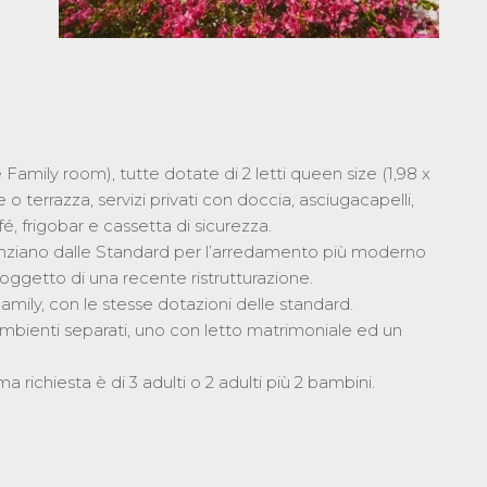
amily room), tutte dotate di 2 letti queen size (1,98 x
 o terrazza, servizi privati con doccia, asciugacapelli,
fé, frigobar e cassetta di sicurezza.
enziano dalle Standard per l’arredamento più moderno
ggetto di una recente ristrutturazione.
mily, con le stesse dotazioni delle standard.
ambienti separati, uno con letto matrimoniale ed un
richiesta è di 3 adulti o 2 adulti più 2 bambini.