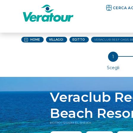
CERCA A
HOME
VILLAGGI
EGITTO
VERACLUB REEF OASIS B
Scegli
Veraclub Re
Beach Reso
EGITTO
| SHARM EL SHEIKH