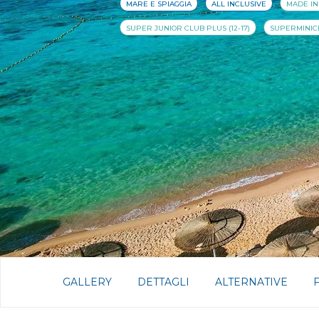
MARE E SPIAGGIA
ALL INCLUSIVE
MADE IN
SUPER JUNIOR CLUB PLUS (12-17)
SUPERMINICLU
GALLERY
DETTAGLI
ALTERNATIVE