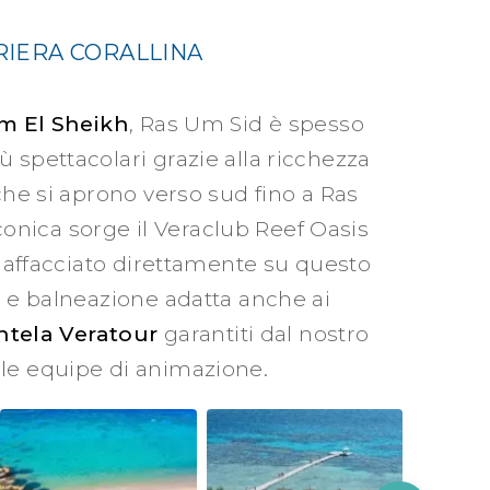
RIERA CORALLINA
m El Sheikh
, Ras Um Sid è spesso
 spettacolari grazie alla ricchezza
che si aprono verso sud fino a Ras
nica sorge il Veraclub Reef Oasis
no affacciato direttamente su questo
e e balneazione adatta anche ai
ientela Veratour
garantiti dal nostro
ile equipe di animazione.