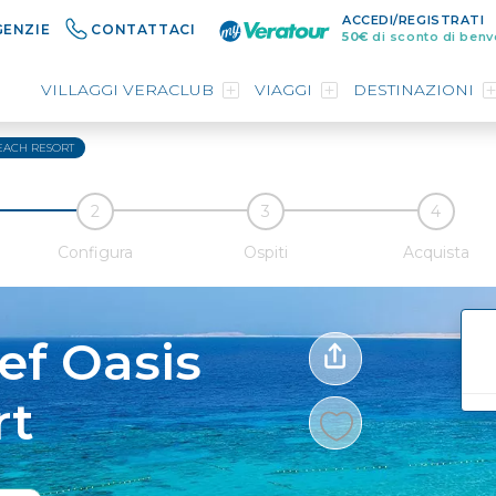
ACCEDI/REGISTRATI
GENZIE
CONTATTACI
50€
di sconto di benv
VILLAGGI VERACLUB
VIAGGI
DESTINAZIONI
EACH RESORT
Configura
Ospiti
Acquista
ef Oasis
rt