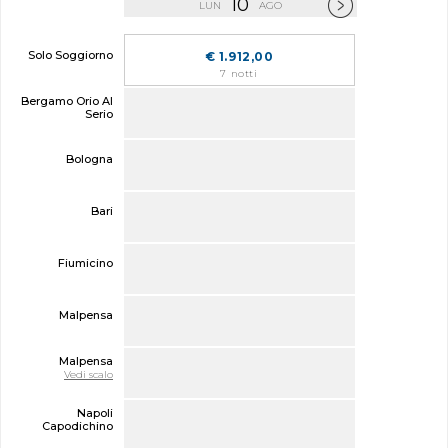
10
LUN
AGO
Solo Soggiorno
€ 1.912,00
7 notti
Bergamo Orio Al
Serio
Bologna
Bari
Fiumicino
Malpensa
Malpensa
Vedi scalo
Napoli
Capodichino