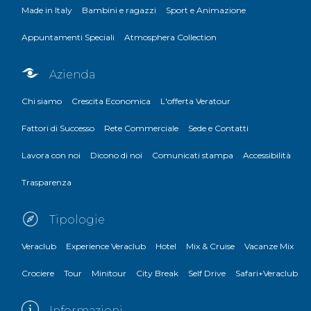
Made in Italy
Bambini e ragazzi
Sport e Animazione
Appuntamenti Speciali
Atmosphera Collection
Azienda
Chi siamo
Crescita Economica
L'offerta Veratour
Fattori di Successo
Rete Commerciale
Sede e Contatti
Lavora con noi
Dicono di noi
Comunicati stampa
Accessibilità
Trasparenza
Tipologie
Veraclub
Experience Veraclub
Hotel
Mix & Cruise
Vacanze Mix
Crociere
Tour
Minitour
City Break
Self Drive
Safari+Veraclub
Informazioni