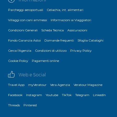
Parcheggi aeroportuali
Celiachia, int. alimentari
Villaggi con cani ammessi
Informazioni ai Viaggiatori
Condizioni Generali
Scheda Tecnica
Assicurazioni
Fondo Garanzia Astoi
Domande frequenti
Sfoglia Cataloghi
Cerca l'Agenzia
Condizioni di utilizzo
Privacy Policy
Cookie Policy
Pagamenti online
Web e Social
Travel App
myVeratour
Vera Agenzia
Veratour Magazine
Facebook
Instagram
Youtube
TikTok
Telegram
LinkedIn
Threads
Pinterest