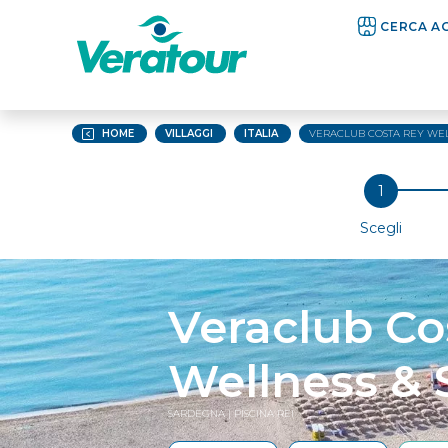
CERCA A
HOME
VILLAGGI
ITALIA
VERACLUB COSTA REY WEL
Scegli
Veraclub Co
Wellness & 
SARDEGNA
| PISCINA REI