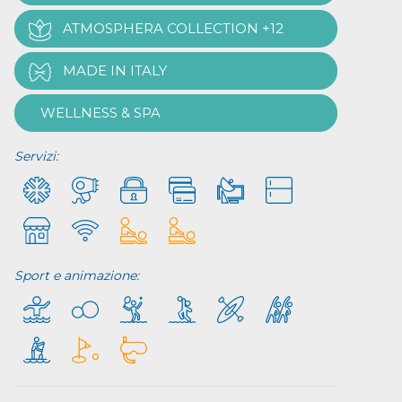
ATMOSPHERA COLLECTION +12
MADE IN ITALY
WELLNESS & SPA
Servizi:
Sport e animazione: