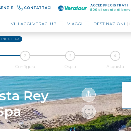
ACCEDI/REGISTRATI
GENZIE
CONTATTACI
50€
di sconto di benv
VILLAGGI VERACLUB
VIAGGI
DESTINAZIONI
LNESS E SPA
Configura
Ospiti
Acquista
sta Rey
Spa