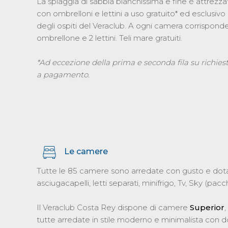
La spiaggia di sabbia bianchissima e fine è attrezza
con ombrelloni e lettini a uso gratuito* ed esclusivo
degli ospiti del Veraclub. A ogni camera corrisponde
ombrellone e 2 lettini. Teli mare gratuiti.
*Ad eccezione della prima e seconda fila su richies
a pagamento.
Le camere
Tutte le 85 camere sono arredate con gusto e dotate
asciugacapelli, letti separati, minifrigo, Tv, Sky (pa
Il Veraclub Costa Rey dispone di camere
Superior
,
tutte arredate in stile moderno e minimalista con