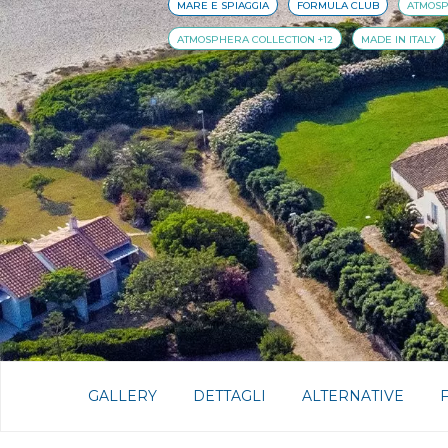
MARE E SPIAGGIA
FORMULA CLUB
ATMOSP
ATMOSPHERA COLLECTION +12
MADE IN ITALY
GALLERY
DETTAGLI
ALTERNATIVE