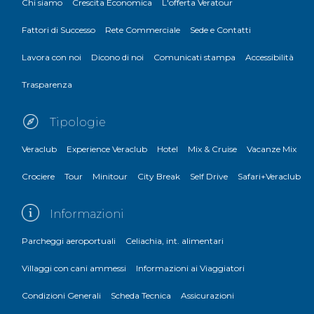
Chi siamo
Crescita Economica
L'offerta Veratour
Fattori di Successo
Rete Commerciale
Sede e Contatti
Lavora con noi
Dicono di noi
Comunicati stampa
Accessibilità
Trasparenza
Tipologie
Veraclub
Experience Veraclub
Hotel
Mix & Cruise
Vacanze Mix
Crociere
Tour
Minitour
City Break
Self Drive
Safari+Veraclub
Informazioni
Parcheggi aeroportuali
Celiachia, int. alimentari
Villaggi con cani ammessi
Informazioni ai Viaggiatori
Condizioni Generali
Scheda Tecnica
Assicurazioni