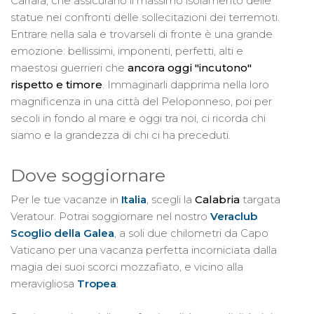
Carrara, che assicurano il massimo isolamento delle
statue nei confronti delle sollecitazioni dei terremoti.
Entrare nella sala e trovarseli di fronte è una grande
emozione: bellissimi, imponenti, perfetti, alti e
maestosi guerrieri che
ancora oggi "incutono"
rispetto e timore
. Immaginarli dapprima nella loro
magnificenza in una città del Peloponneso, poi per
secoli in fondo al mare e oggi tra noi, ci ricorda chi
siamo e la grandezza di chi ci ha preceduti.
Dove soggiornare
Per le tue vacanze in
Italia
, scegli la
Calabria
targata
Veratour. Potrai soggiornare nel nostro
Veraclub
Scoglio della Galea
, a soli due chilometri da Capo
Vaticano per una vacanza perfetta incorniciata dalla
magia dei suoi scorci mozzafiato, e vicino alla
meravigliosa
Tropea
.