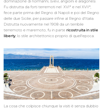
dominazione di normanni, svevi, angioini e aragonesi.
Fu distrutta da forti terremoti nel XVI° e nel XVII°,
fece parte prima del Regno di Napoli e poi del Regno
delle due Sicilie, per passare infine al Regno d'Italia.
Distrutta nuovamente nel 1908 da un terribile
terremoto e maremoto, fu in parte
ricostruita in stile
liberty
, lo stile architettonico proprio di quell'epoca.
La cosa che colpisce chiunque la visiti è senza dubbio