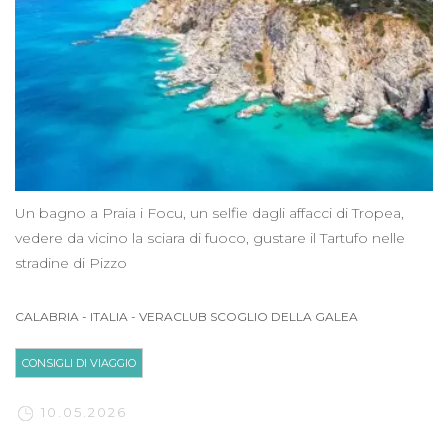
Un bagno a Praia i Focu, un selfie dagli affacci di Tropea,
vedere da vicino la sciara di fuoco, gustare il Tartufo nelle
stradine di Pizzo
CALABRIA
-
ITALIA
-
VERACLUB SCOGLIO DELLA GALEA
CONSIGLI DI VIAGGIO
10.05.2026