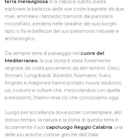
terra meravigliosa
lo si capisce subito; basta
esplorare la bellezza delle sue coste bagnate da due
mari, ammirare i fantastici tramonti dai panorami
mozzafiato, perdersi nelle stradine dei suoi borghi
tipici o fra le bellezze del suo patrimonio naturale e
archeologico.
Da sempre terra di passaggio nel
cuore del
Mediterraneo
, la sua storia è stata fortemente
segnate da civiltà provenienti da altri territori. Greci,
Romani, Longobardi, Bizantini, Normanni, Svevi,
Angioini e Aragonesi hanno portato nuove tradizioni,
usi, costumi e culture che, mescolandosi con quelle
preesistenti, l’hanno resa ciò che conosciamo oggi.
Luogo per eccellenza dove poter contemplare, allo
stesso tempo, la natura e la storia di questa terra è
sicuramente il suo
capoluogo Reggio Calabria
, una
delle più antiche colonie greche dell’Italia