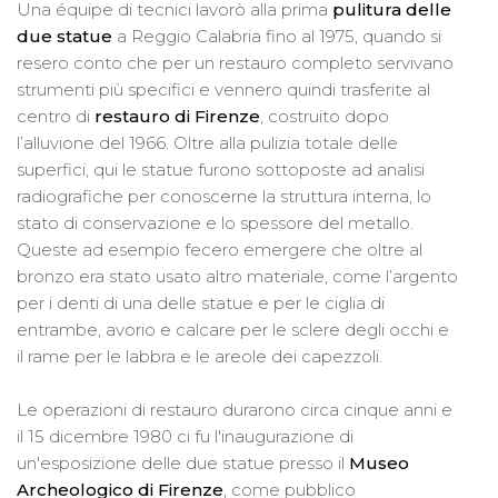
Una équipe di tecnici lavorò alla prima
pulitura delle
due statue
a Reggio Calabria fino al 1975, quando si
resero conto che per un restauro completo servivano
strumenti più specifici e vennero quindi trasferite al
centro di
restauro di Firenze
, costruito dopo
l’alluvione del 1966. Oltre alla pulizia totale delle
superfici, qui le statue furono sottoposte ad analisi
radiografiche per conoscerne la struttura interna, lo
stato di conservazione e lo spessore del metallo.
Queste ad esempio fecero emergere che oltre al
bronzo era stato usato altro materiale, come l’argento
per i denti di una delle statue e per le ciglia di
entrambe, avorio e calcare per le sclere degli occhi e
il rame per le labbra e le areole dei capezzoli.
Le operazioni di restauro durarono circa cinque anni e
il 15 dicembre 1980 ci fu l'inaugurazione di
un'esposizione delle due statue presso il
Museo
Archeologico di Firenze
, come pubblico