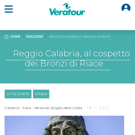
O
Open main menu
HOME
MAGAZINE
REGGIO CALABRIA E I BRONZI DI RIACE
Reggio Calabria, al cospetto
dei Bronzi di Riace
CITTÀ D'ARTE
STORIA
- 18.11.2021
Calabria
-
Italia
-
Veraclub Scoglio della Galea