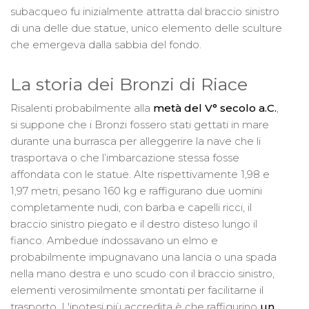
subacqueo fu inizialmente attratta dal braccio sinistro
di una delle due statue, unico elemento delle sculture
che emergeva dalla sabbia del fondo.
La storia dei Bronzi di Riace
Risalenti probabilmente alla
metà del V° secolo a.C.
,
si suppone che i Bronzi fossero stati gettati in mare
durante una burrasca per alleggerire la nave che li
trasportava o che l’imbarcazione stessa fosse
affondata con le statue. Alte rispettivamente 1,98 e
1,97 metri, pesano 160 kg e raffigurano due uomini
completamente nudi, con barba e capelli ricci, il
braccio sinistro piegato e il destro disteso lungo il
fianco. Ambedue indossavano un elmo e
probabilmente impugnavano una lancia o una spada
nella mano destra e uno scudo con il braccio sinistro,
elementi verosimilmente smontati per facilitarne il
trasporto. L'ipotesi più accredita è che raffigurino
un