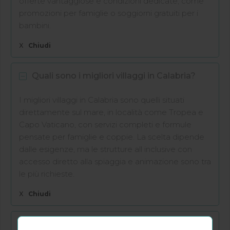
offerte vantaggiose e condizioni dedicate, come
promozioni per famiglie o soggiorni gratuiti per i
bambini.
X
Chiudi
Quali sono i migliori villaggi in Calabria?
I migliori villaggi in Calabria sono quelli situati
direttamente sul mare, in località come Tropea e
Capo Vaticano, con servizi completi e formule
pensate per famiglie e coppie. La scelta dipende
dalle esigenze, ma le strutture all inclusive con
accesso diretto alla spiaggia e animazione sono tra
le più richieste.
X
Chiudi
Quando conviene prenotare un villaggio in