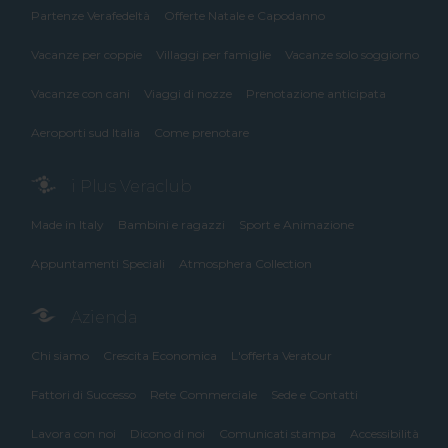
Partenze Verafedeltà
Offerte Natale e Capodanno
Vacanze per coppie
Villaggi per famiglie
Vacanze solo soggiorno
Vacanze con cani
Viaggi di nozze
Prenotazione anticipata
Aeroporti sud Italia
Come prenotare
i Plus Veraclub
Made in Italy
Bambini e ragazzi
Sport e Animazione
Appuntamenti Speciali
Atmosphera Collection
Azienda
Chi siamo
Crescita Economica
L'offerta Veratour
Fattori di Successo
Rete Commerciale
Sede e Contatti
Lavora con noi
Dicono di noi
Comunicati stampa
Accessibilità