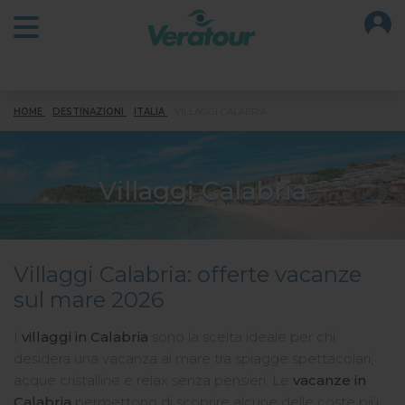
O
Open main menu
HOME
DESTINAZIONI
ITALIA
VILLAGGI CALABRIA
Villaggi Calabria
Villaggi Calabria: offerte vacanze
sul mare 2026
I
villaggi in Calabria
sono la scelta ideale per chi
desidera una vacanza al mare tra spiagge spettacolari,
acque cristalline e relax senza pensieri. Le
vacanze in
Calabria
permettono di scoprire alcune delle coste più