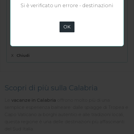
Calabria?
Si è verificato un errore - destinazioni
Per trovare le migliori offerte villaggi Calabria è
consigliabile prenotare con largo anticipo,
OK
soprattutto per i mesi estivi. La prenotazione
anticipata permette di avere più scelta e condizioni
più convenienti.
X
Chiudi
Scopri di più sulla Calabria
Le
vacanze in Calabria
offrono molto più di una
semplice esperienza balneare: dalle spiagge di Tropea e
Capo Vaticano ai borghi autentici e alle tradizioni locali,
questa regione è una delle destinazioni più affascinanti
del Sud Italia.