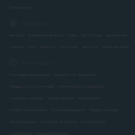
Trasparenza
Tipologie
Veraclub
Experience Veraclub
Hotel
Mix & Cruise
Vacanze Mix
Crociere
Tour
Minitour
City Break
Self Drive
Safari+Veraclub
Informazioni
Parcheggi aeroportuali
Celiachia, int. alimentari
Villaggi con cani ammessi
Informazioni ai Viaggiatori
Condizioni Generali
Scheda Tecnica
Assicurazioni
Fondo Garanzia Astoi
Domande frequenti
Sfoglia Cataloghi
Cerca l'Agenzia
Condizioni di utilizzo
Privacy Policy
Cookie Policy
Pagamenti online