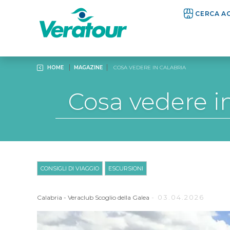
CERCA A
HOME
MAGAZINE
COSA VEDERE IN CALABRIA
Cosa vedere in
CONSIGLI DI VIAGGIO
ESCURSIONI
- 03.04.2026
Calabria
-
Veraclub Scoglio della Galea