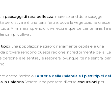
con
paesaggi di rara bellezza
, mare splendido e spiagge
a dello stivale è una terra fertile, dove la vegetazione cresce
tuosi. Ammirerai splendidi ulivi, lecci e querce centenarie, l’ari
i campi coltivati.
tipici
, una popolazione straordinariamente ospitale e una
tti da provare rendono questa regione incredibilmente bella. Le
 persone e le sentirai, le respirerai ovunque, te ne sentirai pa
rno.
ere anche l'articolo
La storia della Calabria e i piatti tipici del
a in Calabria
, Veratour ha pensato diverse
escursioni
per