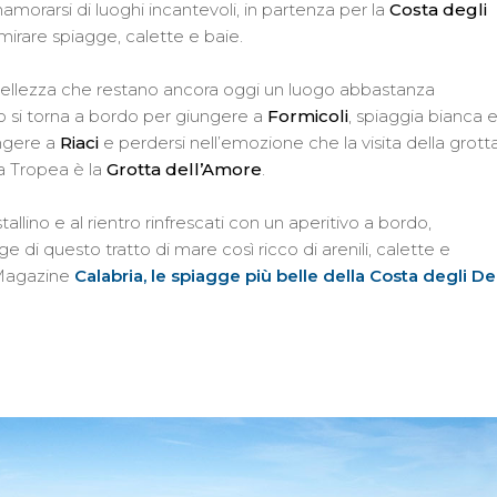
orarsi di luoghi incantevoli, in partenza per la
Costa degli
irare spiagge, calette e baie.
 bellezza che restano ancora oggi un luogo abbastanza
o si torna a bordo per giungere a
Formicoli
, spiaggia bianca 
ungere a
Riaci
e perdersi nell’emozione che la visita della grott
 a Tropea è la
Grotta dell’Amore
.
llino e al rientro rinfrescati con un aperitivo a bordo,
 di questo tratto di mare così ricco di arenili, calette e
o Magazine
Calabria, le spiagge più belle della Costa degli De