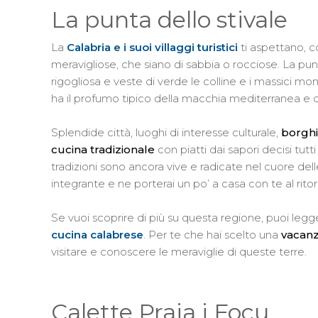
La punta dello stivale
La
Calabria e i suoi villaggi turistici
ti aspettano, 
meravigliose, che siano di sabbia o rocciose. La punt
rigogliosa e veste di verde le colline e i massici mon
ha il profumo tipico della macchia mediterranea e de
Splendide città, luoghi di interesse culturale,
borghi 
cucina tradizionale
con piatti dai sapori decisi tu
tradizioni sono ancora vive e radicate nel cuore delle
integrante e ne porterai un po’ a casa con te al rito
Se vuoi scoprire di più su questa regione, puoi legg
cucina calabrese
. Per te che hai scelto una
vacanz
visitare e conoscere le meraviglie di queste terre.
Calette Praia i Focu