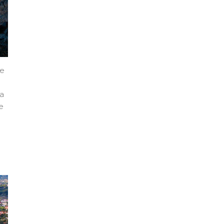
te
la
e