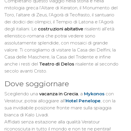
Completano questo viaggio nella storia e nella
mitologia greca l’Altare di Keraton, il Monumento del
Toro, l’altare di Zeus, l’Agorà di Teofrasto, il santuario
dei dodici dei olimpici, il Tempio di Latona e l’Agorà
degli italiani. Le
costruzioni abitative
risalenti all’età
ellenistico-romana che potrai vedere sono
assolutamente splendide, con mosaici di grande
valore. Ti consigliamo di visitare la Casa dei Delfini, la
Casa delle Maschere, la Casa del Tridente e infine
anche i resti del
Teatro di Delos
risalente al secondo
secolo avanti Cristo.
Dove soggiornare
Scegliendo una
vacanza in Grecia
, a
Mykonos
con
Veratour, potrai alloggiare all'
Hotel Penelope
, con la
sua invidiabile posizione fronte mare sulla spiaggia
bianca di Kalo Livadi.
Affidati senza esitazione alla qualità Veratour
riconosciuta in tutto il mondo e non te ne pentirai!