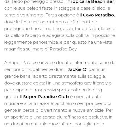
dal tardo pomeriggio presso il
Tropicana Beach Bar
,
con le sue celebri feste in spiaggia a base di alcol e
tanto divertimento. Terza opzione è il
Cavo Paradiso
,
dove le feste iniziano intorno alle 2 di notte e
proseguono fino al mattino, aspettando l'alba; la pista
da ballo all'aperto è adagiata sulla collina, in posizione
leggermente panoramica, e per questo ha una vista
magnifica sul mare di Paradise Bay.
A Super Paradise invece i locali di riferimento sono da
sempre principalmente due. Il
Jackie O'
bar è un
grande bar all'aperto direttamente sulla spiaggia,
dove gustare coktail in una atmosfera gay friendly o
partecipare a trasgressivi spettacoli con le drag
queen. Il
Super Paradise Club
è orientato alla
musica e all'animazione, anch'esso sempre pieno di
gente in cerca di divertimento e nuove amicizie. Per
un aperitivo o una serata più raffinata ed esclusiva, in
una location naturale mozzafiato, consigliamo lo