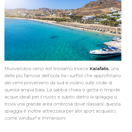
Muovendosi verso est troviamo invece
Kalafatis
,
una
delle più famose dell’isola tra i surfisti che approfittano
dei venti provenienti da sud e volano sulle onde di
questa ampia baia. La sabbia chiara si getta in limpide
acque ideali per il nuoto e subito dietro la spiaggia si
trova una grande area ombrosa dove rilassarsi; questa
spiaggia è inoltre attrezzata per altri sport acquatici,
come windsurf e immersioni.