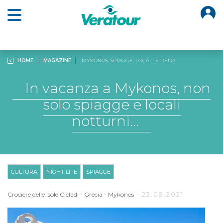
O
Open main menu
HOME
MAGAZINE
MYKONOS: SPIAGGE, LOCALI E DELO
In vacanza a Mykonos, non
solo spiagge e locali
notturni...
CULTURA
NIGHT LIFE
SPIAGGE
- 22.09.2021
Crociere delle Isole Cicladi
-
Grecia
-
Mykonos