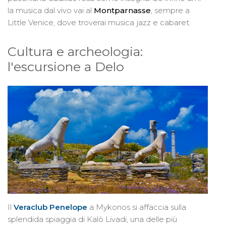
la musica dal vivo vai al
Montparnasse
, sempre a
Little Venice, dove troverai musica jazz e cabaret.
Cultura e archeologia:
l'escursione a Delo
Il
Veraclub Penelope
a Mykonos si affaccia sulla
splendida spiaggia di Kalò Livadi, una delle più