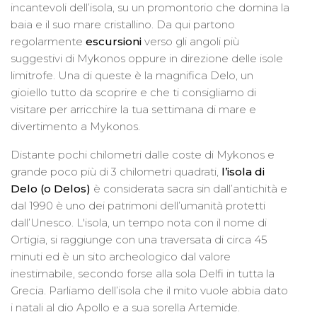
incantevoli dell’isola, su un promontorio che domina la
baia e il suo mare cristallino. Da qui partono
regolarmente
escursioni
verso gli angoli più
suggestivi di Mykonos oppure in direzione delle isole
limitrofe. Una di queste è la magnifica Delo, un
gioiello tutto da scoprire e che ti consigliamo di
visitare per arricchire la tua settimana di mare e
divertimento a Mykonos.
Distante pochi chilometri dalle coste di Mykonos e
grande poco più di 3 chilometri quadrati,
l’isola di
Delo (o Delos)
è considerata sacra sin dall’antichità e
dal 1990 è uno dei patrimoni dell’umanità protetti
dall’Unesco. L'isola, un tempo nota con il nome di
Ortigia, si raggiunge con una traversata di circa 45
minuti ed è un sito archeologico dal valore
inestimabile, secondo forse alla sola Delfi in tutta la
Grecia. Parliamo dell’isola che il mito vuole abbia dato
i natali al dio Apollo e a sua sorella Artemide.