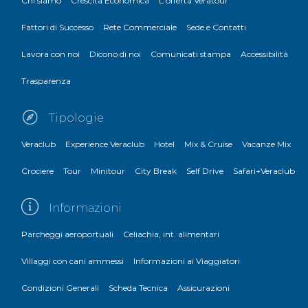
Chi siamo
Crescita Economica
L'offerta Veratour
Fattori di Successo
Rete Commerciale
Sede e Contatti
Lavora con noi
Dicono di noi
Comunicati stampa
Accessibilità
Trasparenza
Tipologie
Veraclub
Experience Veraclub
Hotel
Mix & Cruise
Vacanze Mix
Crociere
Tour
Minitour
City Break
Self Drive
Safari+Veraclub
Informazioni
Parcheggi aeroportuali
Celiachia, int. alimentari
Villaggi con cani ammessi
Informazioni ai Viaggiatori
Condizioni Generali
Scheda Tecnica
Assicurazioni