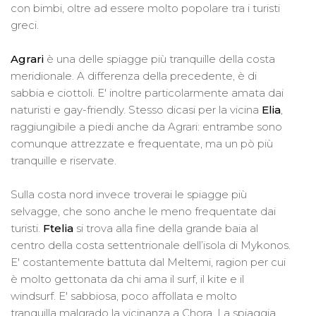
con bimbi, oltre ad essere molto popolare tra i turisti
greci.
Agrari
è una delle spiagge più tranquille della costa
meridionale. A differenza della precedente, è di
sabbia e ciottoli. E' inoltre particolarmente amata dai
naturisti e gay-friendly. Stesso dicasi per la vicina
Elia
,
raggiungibile a piedi anche da Agrari: entrambe sono
comunque attrezzate e frequentate, ma un pò più
tranquille e riservate.
Sulla costa nord invece troverai le spiagge più
selvagge, che sono anche le meno frequentate dai
turisti.
Ftelia
si trova alla fine della grande baia al
centro della costa settentrionale dell’isola di Mykonos.
E' costantemente battuta dal Meltemi, ragion per cui
è molto gettonata da chi ama il surf, il kite e il
windsurf. E' sabbiosa, poco affollata e molto
tranquilla malgrado la vicinanza a Chora. La spiaggia