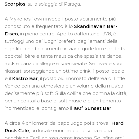
Scorpios
, sulla spiaggia di Paraga.
A Mykonos Town invece il posto sicuramente più
conosciuto e frequentato è lo
Skandinavian Bar-
Disco
, in pieno centro. Aperto dal lontano 1978, è
tutt'oggi uno dei luoghi preferiti dagli amanti della
nightlife, che tipicamente iniziano qui le loro serate tra
cocktail, birre e tanta mausica che spazia tra dance,
rock e canzoni allegre e spensierate. Se invece vuoi
rilassarti sorseggiando un ottimo drink, il posto ideale
è il
Kastro Bar
, il posto piu rinomato dell'area di Little
Venice con una atmosfera e un volume della musica
decisamente più soft. Sulla collina che domina la città,
per un coktail a base di soft music e di un tramonto
indimenticabile, consigliamo il
180° Sunset Bar
.
A circa 4 chilometri dal capoluogo poi si trova l'
Hard
Rock Cafè
, un locale enorme con piscina e una
pacchiana Cadillac rosa come insegna. Se infine ami