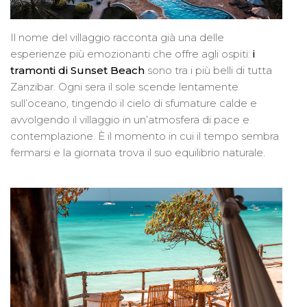
Il nome del villaggio racconta già una delle
esperienze più emozionanti che offre agli ospiti:
i
tramonti di Sunset Beach
sono tra i più belli di tutta
Zanzibar. Ogni sera il sole scende lentamente
sull’oceano, tingendo il cielo di sfumature calde e
avvolgendo il villaggio in un’atmosfera di pace e
contemplazione. È il momento in cui il tempo sembra
fermarsi e la giornata trova il suo equilibrio naturale.