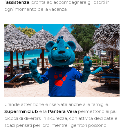
l’
assistenza
, pronta ad accompagnare gli ospiti in
ogni momento della vacanza.
Grande attenzione è riservata anche alle famiglie. Il
Superminiclub
e la
Pantera Vera
permettono ai più
piccoli di divertirsi in sicurezza, con attività dedicate e
spazi pensati per loro, mentre i genitori possono