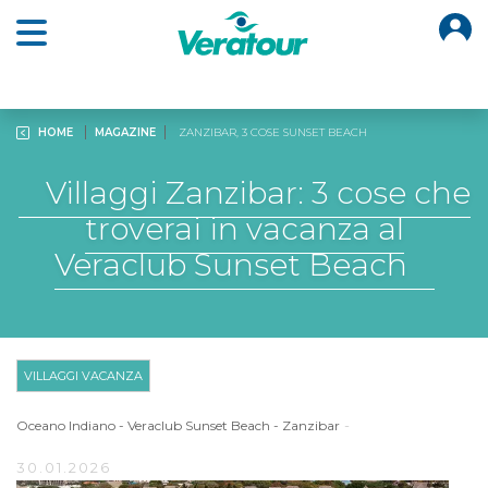
O
Open main menu
HOME
MAGAZINE
ZANZIBAR, 3 COSE SUNSET BEACH
Villaggi Zanzibar: 3 cose che
troverai in vacanza al
Veraclub Sunset Beach
VILLAGGI VACANZA
-
Oceano Indiano
-
Veraclub Sunset Beach
-
Zanzibar
30.01.2026