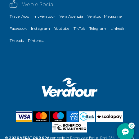
Web e Social
Travel App
myVeratour
Vera Agenzia
Veratour Magazine
Facebook
Instagram
Youtube
TikTok
Telegram
LinkedIn
Threads
Pinterest
© 2026 VERATOUR SPA
con sede in Roma viale Eroi di Rodi 254 – C.F. P.IVA