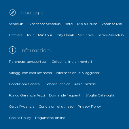
Tipologie
Veraclub
Experience Veraclub
Hotel
Mix & Cruise
Vacanze Mix
Crociere
Tour
Minitour
City Break
Self Drive
Safari+Veraclub
Informazioni
Parcheggi aeroportuali
Celiachia, int. alimentari
Villaggi con cani ammessi
Informazioni ai Viaggiatori
Condizioni Generali
Scheda Tecnica
Assicurazioni
Fondo Garanzia Astoi
Domande frequenti
Sfoglia Cataloghi
Cerca l'Agenzia
Condizioni di utilizzo
Privacy Policy
Cookie Policy
Pagamenti online