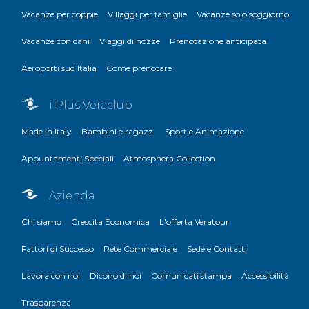
Vacanze per coppie
Villaggi per famiglie
Vacanze solo soggiorno
Vacanze con cani
Viaggi di nozze
Prenotazione anticipata
Aeroporti sud Italia
Come prenotare
i Plus Veraclub
Made in Italy
Bambini e ragazzi
Sport e Animazione
Appuntamenti Speciali
Atmosphera Collection
Azienda
Chi siamo
Crescita Economica
L'offerta Veratour
Fattori di Successo
Rete Commerciale
Sede e Contatti
Lavora con noi
Dicono di noi
Comunicati stampa
Accessibilità
Trasparenza