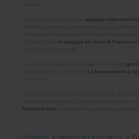
ancora.
Fuerteventura vanta inoltre
spiagge chilometrich
de Cofete, incorniciata da massicci rocciosi alti a
misterioso in essa: desertica e solitaria, è assolut
completo circa
le spiagge più belle di Fuerteven
ma di assoluto interesse.
L’isola è molto apprezzata dagli amanti degli
sport
marina e del diving, l'articolo
La fauna marina e i p
immersioni.
Ma non finisce qui perché anche la storia di Fuerteve
natura stessa dell’isola. Se vuoi scoprire questo e m
Fuerteventura
e, durante la tua vacanza, a partecipa
Villaggi e resort all inclusive a