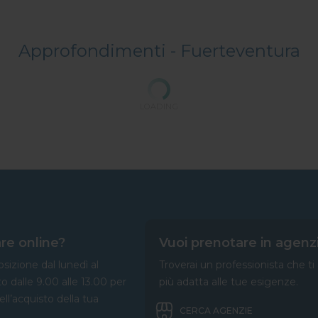
Approfondimenti -
Fuerteventura
LOADING
re online?
Vuoi prenotare in agenz
sizione dal lunedì al
Troverai un professionista che ti
to dalle 9.00 alle 13.00 per
più adatta alle tue esigenze.
nell’acquisto della tua
CERCA AGENZIE