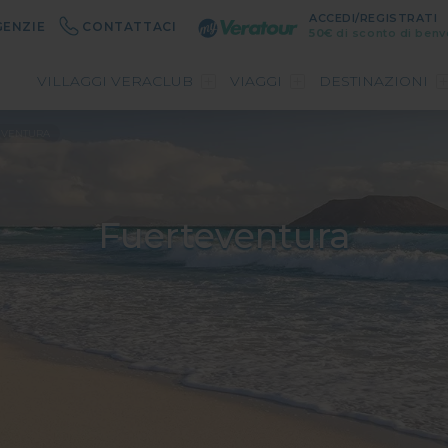
ACCEDI/REGISTRATI
GENZIE
CONTATTACI
50€
di sconto di benv
VILLAGGI VERACLUB
VIAGGI
DESTINAZIONI
EVENTURA
Fuerteventura