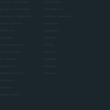
chia, int. alimentari
myVeratour
aggi con cani ammessi
Vera Agenzia
rmazioni ai Viaggiatori
Veratour Magazine
izioni Generali
Facebook
da Tecnica
Instagram
curazioni
Youtube
o Garanzia Astoi
TikTok
nde frequenti
Telegram
lia Cataloghi
LinkedIn
a l'Agenzia
Threads
izioni di utilizzo
Pinterest
acy Policy
ie Policy
menti online