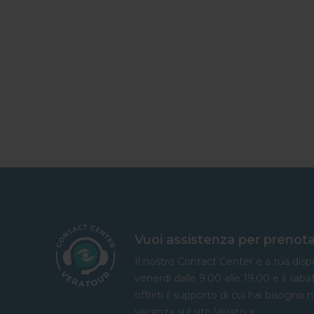
Vuoi assistenza per prenota
Il nostro Contact Center è a tua dispo
venerdì dalle 9.00 alle 19.00 e il saba
offrirti il supporto di cui hai bisogno 
vacanza sul sito Veratour.