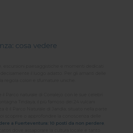
anza: cosa vedere
are, escursioni paesaggistiche e momenti dedicati
è decisamente il luogo adatto. Per gli amanti delle
sola regola colori e sfumature uniche.
il Parco naturale di Corralejo con le sue celebri
ontagna Tindaya, il più famoso dei 24 vulcani
a è il Parco Naturale di Jandìa, situato nella parte
vuoi scoprire o approfondire la conoscenza delle
ere a Fuerteventura: 10 posti da non perdere
,
pescatori dove assaporare la cultura locale e tanto