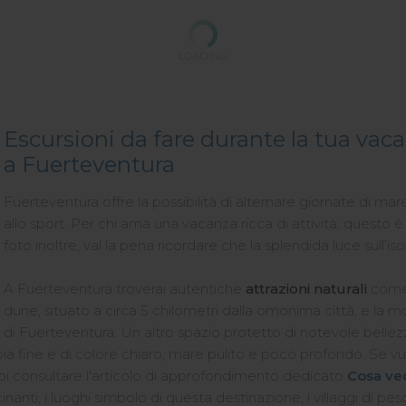
LOADING
Escursioni da fare durante la tua vac
a Fuerteventura
Fuerteventura offre la possibilità di alternare giornate di m
allo sport. Per chi ama una vacanza ricca di attività, questo 
foto inoltre, val la pena ricordare che la splendida luce sull’i
A Fuerteventura troverai autentiche
attrazioni naturali
come 
dune, situato a circa 5 chilometri dalla omonima città, e la m
di Fuerteventura. Un altro spazio protetto di notevole bellezz
bia fine e di colore chiaro, mare pulito e poco profondo. Se 
puoi consultare l'articolo di approfondimento dedicato
Cosa ved
fascinanti, i luoghi simbolo di questa destinazione, i villaggi di 