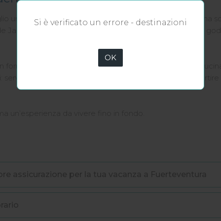
glio una
vacanza a Fuerteventura
, il
Veraclub Jandia
è una so
Si è verificato un errore - destinazioni
de Jandia, a pochi chilometri da Morro Jable, permette di gode
OK
con formula
all inclusive
arricchita dai
servizi Veratour
di cucin
servizi dedicati, attenzione alle famiglie e la libertà di partir
a un’esperienza da vivere fino in fondo.
iore assicurazione per la tua vacanza a Fuerteventura
rario