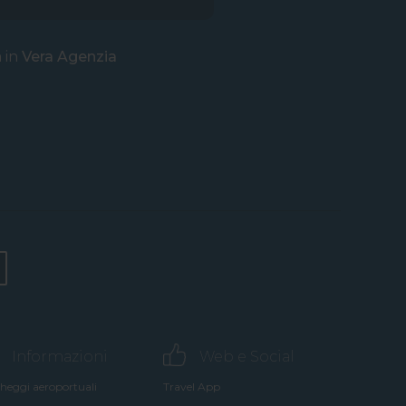
a in
Vera Agenzia
Informazioni
Web e Social
heggi aeroportuali
Travel App