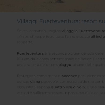
Villaggi Fuerteventura: resort s
Se stai cercando i migliori
villaggi a Fuerteventur
infinite, clima perfetto tutto l’anno e servizi
all incl
scoperta.
Fuerteventura
è la seconda più grande isola delle
100 km dalla costa settentrionale dell'Africa. Fuer
per la varietà delle sue
spiagge
, alcune delle quali
Privilegiata come meta di
vacanze
per il clima mit
del suo
clima
piacevole, con estati calde ma con bassi
dista infatti appena
quattro ore di volo.
Il fuso ora
visti ed è sufficiente essere in possesso della carta d