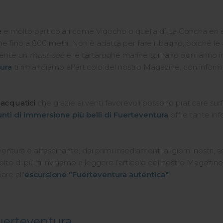
e
e molto particolari come Vigocho o quella di La Concha en el
nche fino a 800 metri. Non è adatta per fare il bagno, poiché 
amente un
must-see
e le tartarughe marine tornano ogni anno i
tura
ti rimandiamo all'articolo del nostro Magazine, con infor
 acquatici
che grazie ai venti favorevoli possono praticare surf,
unti di immersione più belli di Fuerteventura
offre tante info
ntura è affascinante; dai primi insediamenti ai giorni nostri, s
olto di più ti invitiamo a leggere l’articolo del nostro Magazin
re all'
escursione "Fuerteventura autentica"
.
 Fuerteventura