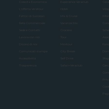
Crescita Economica
Experience Veraclub
Celia
L'offerta Veratour
Hotel
Vill
Fattori di Successo
Mix & Cruise
Info
Rete Commerciale
Vacanze Mix
Cond
Sede e Contatti
Crociere
Sche
Lavora con noi
Tour
Assi
Dicono di noi
Minitour
Fond
Comunicati stampa
City Break
Doma
Accessibilità
Self Drive
Sfog
Trasparenza
Safari+Veraclub
Cerc
Cond
Priv
Cook
Paga