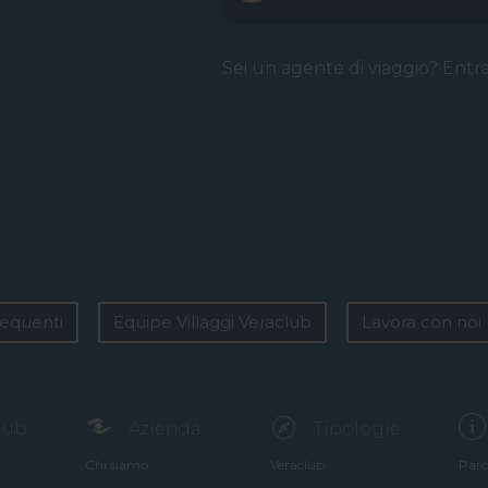
Sei un agente di viaggio? Entr
equenti
Equipe Villaggi Veraclub
Lavora con noi
club
Azienda
Tipologie
Chi siamo
Veraclub
Parc