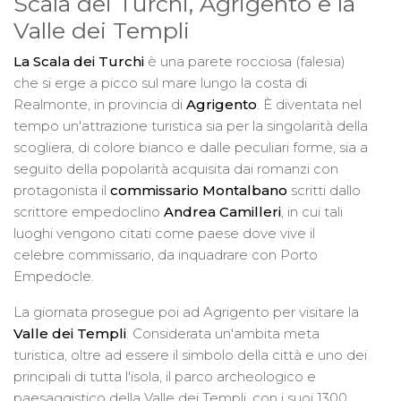
Scala dei Turchi, Agrigento e la
Valle dei Templi
La Scala dei Turchi
è una parete rocciosa (falesia)
che si erge a picco sul mare lungo la costa di
Realmonte, in provincia di
Agrigento
. È diventata nel
tempo un'attrazione turistica sia per la singolarità della
scogliera, di colore bianco e dalle peculiari forme, sia a
seguito della popolarità acquisita dai romanzi con
protagonista il
commissario Montalbano
scritti dallo
scrittore empedoclino
Andrea Camilleri
, in cui tali
luoghi vengono citati come paese dove vive il
celebre commissario, da inquadrare con Porto
Empedocle.
La giornata prosegue poi ad Agrigento per visitare la
Valle dei Templi
. Considerata un'ambita meta
turistica, oltre ad essere il simbolo della città e uno dei
principali di tutta l'isola, il parco archeologico e
paesaggistico della Valle dei Templi, con i suoi 1300