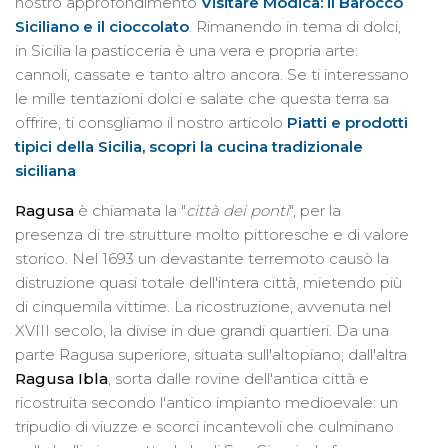
nostro approfondimento
Visitare Modica: il Barocco
Siciliano e il cioccolato
. Rimanendo in tema di dolci,
in Sicilia la pasticceria è una vera e propria arte:
cannoli, cassate e tanto altro ancora. Se ti interessano
le mille tentazioni dolci e salate che questa terra sa
offrire, ti consgliamo il nostro articolo
Piatti e prodotti
tipici della Sicilia, scopri la cucina tradizionale
siciliana
Ragusa
è chiamata la "
città dei ponti
", per la
presenza di tre strutture molto pittoresche e di valore
storico. Nel 1693 un devastante terremoto causò la
distruzione quasi totale dell'intera città, mietendo più
di cinquemila vittime. La ricostruzione, avvenuta nel
XVIII secolo, la divise in due grandi quartieri. Da una
parte Ragusa superiore, situata sull'altopiano; dall'altra
Ragusa Ibla
, sorta dalle rovine dell'antica città e
ricostruita secondo l'antico impianto medioevale: un
tripudio di viuzze e scorci incantevoli che culminano