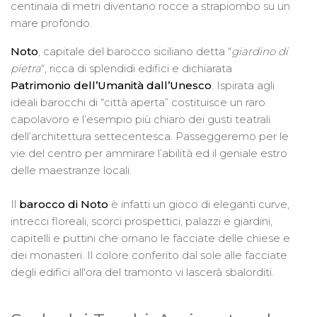
centinaia di metri diventano rocce a strapiombo su un
mare profondo.
Noto
, capitale del barocco siciliano detta “
giardino di
pietra
“, ricca di splendidi edifici e dichiarata
Patrimonio dell’Umanità dall’Unesco
. Ispirata agli
ideali barocchi di “città aperta” costituisce un raro
capolavoro e l’esempio più chiaro dei gusti teatrali
dell’architettura settecentesca. Passeggeremo per le
vie del centro per ammirare l’abilità ed il geniale estro
delle maestranze locali.
Il
barocco di Noto
è infatti un gioco di eleganti curve,
intrecci floreali, scorci prospettici, palazzi e giardini,
capitelli e puttini che ornano le facciate delle chiese e
dei monasteri. Il colore conferito dal sole alle facciate
degli edifici all'ora del tramonto vi lascerà sbalorditi.