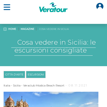
O
Open main menu
HOME
MAGAZINE
COSA VEDERE IN SICILIA
Cosa vedere in Sicilia: le
escursioni consigliate
CITTÀ D'ARTE
ESCURSIONI
- 08.11.2021
Italia
-
Sicilia
-
Veraclub Modica Beach Resort