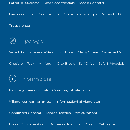
Fattori di Successo
Rete Commerciale
Sede e Contatti
Lavora con noi
Dicono di noi
Comunicati stampa
Accessibilità
Trasparenza
Tipologie
Veraclub
Experience Veraclub
Hotel
Mix & Cruise
Vacanze Mix
Crociere
Tour
Minitour
City Break
Self Drive
Safari+Veraclub
Informazioni
Parcheggi aeroportuali
Celiachia, int. alimentari
Villaggi con cani ammessi
Informazioni ai Viaggiatori
Condizioni Generali
Scheda Tecnica
Assicurazioni
Fondo Garanzia Astoi
Domande frequenti
Sfoglia Cataloghi