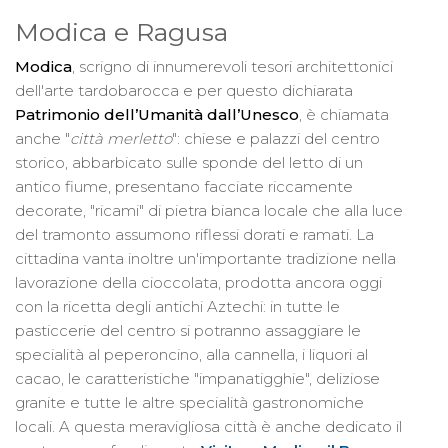
Modica e Ragusa
Modica
, scrigno di innumerevoli tesori architettonici
dell'arte tardobarocca e per questo dichiarata
Patrimonio dell’Umanità dall’Unesco
, è chiamata
anche "
città merletto
": chiese e palazzi del centro
storico, abbarbicato sulle sponde del letto di un
antico fiume, presentano facciate riccamente
decorate, "ricami" di pietra bianca locale che alla luce
del tramonto assumono riflessi dorati e ramati. La
cittadina vanta inoltre un'importante tradizione nella
lavorazione della cioccolata, prodotta ancora oggi
con la ricetta degli antichi Aztechi: in tutte le
pasticcerie del centro si potranno assaggiare le
specialità al peperoncino, alla cannella, i liquori al
cacao, le caratteristiche "impanatigghie", deliziose
granite e tutte le altre specialità gastronomiche
locali. A questa meravigliosa città è anche dedicato il