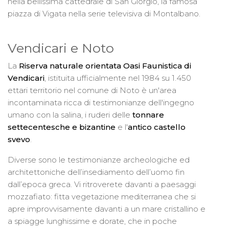
nella bellissima cattedrale di San Giorgio, la famosa
piazza di Vigata nella serie televisiva di Montalbano.
Vendicari e Noto
La
Riserva naturale orientata Oasi Faunistica di
Vendicari
, istituita ufficialmente nel 1984 su 1.450
ettari territorio nel comune di Noto è un'area
incontaminata ricca di testimonianze dell'ingegno
umano con la salina, i ruderi delle
tonnare
settecentesche e bizantine
e l'
antico castello
svevo
.
Diverse sono le testimonianze archeologiche ed
architettoniche dell’insediamento dell’uomo fin
dall’epoca greca. Vi ritroverete davanti a paesaggi
mozzafiato: fitta vegetazione mediterranea che si
apre improvvisamente davanti a un mare cristallino e
a spiagge lunghissime e dorate, che in poche