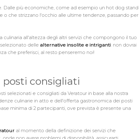
zione. Dalle più economiche, come ad esempio un hot dog stand
nate o che strizzano l'occhio alle ultime tendenze, passando per
 culinaria all'altezza degli altri servizi che compongono il tuo
selezionato delle
alternative insolite e intriganti
: non dovrai
ienza che preferisci, al resto penseremo noi!
 posti consigliati
ti selezionati e consigliati da Veratour in base alla nostra
nze culinarie in atto e dell'offerta gastronomica dei posti
base minima di 2 partecipanti, ove prevista è presente una
ratour
al momento della definizione dei servizi che
nde non avere problemi di disponibilità, assicurarti