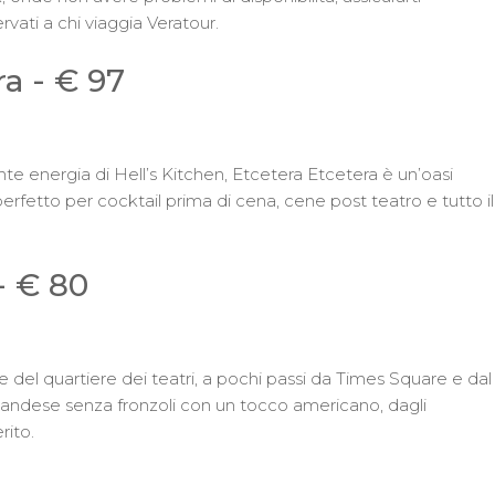
rvati a chi viaggia Veratour.
ra - € 97
te energia di Hell’s Kitchen, Etcetera Etcetera è un’oasi
perfetto per cocktail prima di cena, cene post teatro e tutto il
- € 80
e del quartiere dei teatri, a pochi passi da Times Square e dal
irlandese senza fronzoli con un tocco americano, dagli
rito.