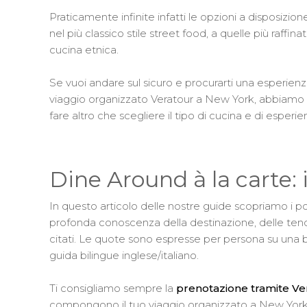
Praticamente infinite infatti le opzioni a disposi
nel più classico stile street food, a quelle più raffi
cucina etnica.
Se vuoi andare sul sicuro e procurarti una esperienza
viaggio organizzato Veratour a New York, abbiamo 
fare altro che scegliere il tipo di cucina e di esper
Dine Around à la carte: i
In questo articolo delle nostre guide scopriamo i pos
profonda conoscenza della destinazione, delle tende
citati. Le quote sono espresse per persona su una 
guida bilingue inglese/italiano.
Ti consigliamo sempre la
prenotazione tramite Ve
compongono il tuo viaggio organizzato a New York, o