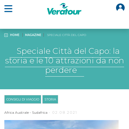
O
Open main menu
HOME
MAGAZINE
SPECIALE CITTÀ DEL CAPO
Speciale Città del Capo: la
storia e le 10 attrazioni da non
perdere
CONSIGLI DI VIAGGIO
STORIA
- 02.08.2021
Africa Australe
-
Sudafrica