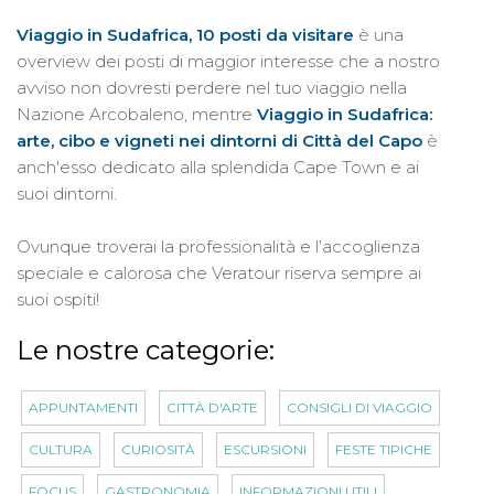
Viaggio in Sudafrica, 10 posti da visitare
è una
overview dei posti di maggior interesse che a nostro
avviso non dovresti perdere nel tuo viaggio nella
Nazione Arcobaleno, mentre
Viaggio in Sudafrica:
arte, cibo e vigneti nei dintorni di Città del Capo
è
anch'esso dedicato alla splendida Cape Town e ai
suoi dintorni.
Ovunque troverai la professionalità e l’accoglienza
speciale e calorosa che Veratour riserva sempre ai
suoi ospiti!
Le nostre categorie:
APPUNTAMENTI
CITTÀ D'ARTE
CONSIGLI DI VIAGGIO
CULTURA
CURIOSITÀ
ESCURSIONI
FESTE TIPICHE
FOCUS
GASTRONOMIA
INFORMAZIONI UTILI