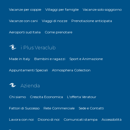
Vacanze per coppie
Villaggi per famiglie
Vacanze solo soggiorno
Vacanze con cani
Viaggi di nozze
Prenotazione anticipata
Aeroporti sud Italia
Come prenotare
i Plus Veraclub
Made in Italy
Bambini e ragazzi
Sport e Animazione
Appuntamenti Speciali
Atmosphera Collection
Azienda
Chi siamo
Crescita Economica
L'offerta Veratour
Fattori di Successo
Rete Commerciale
Sede e Contatti
Lavora con noi
Dicono di noi
Comunicati stampa
Accessibilità