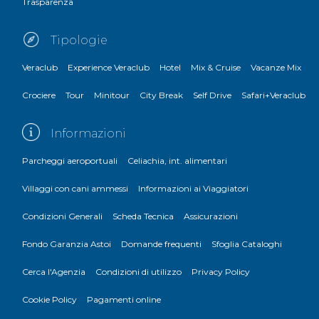
Trasparenza
Tipologie
Veraclub
Experience Veraclub
Hotel
Mix & Cruise
Vacanze Mix
Crociere
Tour
Minitour
City Break
Self Drive
Safari+Veraclub
Informazioni
Parcheggi aeroportuali
Celiachia, int. alimentari
Villaggi con cani ammessi
Informazioni ai Viaggiatori
Condizioni Generali
Scheda Tecnica
Assicurazioni
Fondo Garanzia Astoi
Domande frequenti
Sfoglia Cataloghi
Cerca l'Agenzia
Condizioni di utilizzo
Privacy Policy
Cookie Policy
Pagamenti online