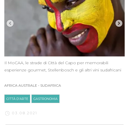
Il MoCAA, le strade di Città del Capo per memorabili
esperienze gourmet, Stellenbosch e gli altri vini sudafricani
AFRICA AUSTRALE
-
SUDAFRICA
CITTÀ D'ARTE
GASTRONOMIA
03.08.2021