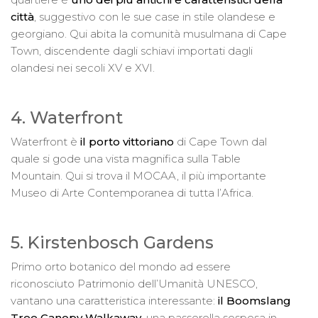
città
, suggestivo con le sue case in stile olandese e
georgiano. Qui abita la comunità musulmana di Cape
Town, discendente dagli schiavi importati dagli
olandesi nei secoli XV e XVI.
4. Waterfront
Waterfront è
il porto vittoriano
di Cape Town dal
quale si gode una vista magnifica sulla Table
Mountain. Qui si trova il MOCAA, il più importante
Museo di Arte Contemporanea di tutta l’Africa.
5. Kirstenbosch Gardens
Primo orto botanico del mondo ad essere
riconosciuto Patrimonio dell’Umanità UNESCO,
vantano una caratteristica interessante:
il Boomslang
Tree Canopy Walkaway
, una passerella sospesa in