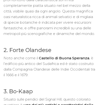
completamente piatta situato nel bel mezzo della
città, visibile quasi da ogni angolo. Questa magnifica
oasi naturalistica ricca di animali selvatici e di migliaia
di specie botaniche è indicata per vivere escursioni
fantastiche, e offre panorami incredibili su una delle
metropoli più scenografiche e dinamiche del mondo.
2. Forte Olandese
Noto anche come il
Castello di Buona Speranza
, è
l’edificio più antico del Sudafrica ed è stato costruito
dalla Compagnia Olandese delle Indie Occidentali tra
il 1666 e il 1679.
3. Bo-Kaap
Situato sulle pendici del Signal Hill, questo colorato
quartiere è
uno dei più antichi e caratteristici della