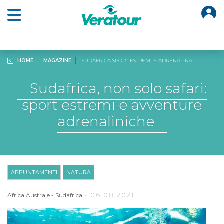
O
Open main menu
HOME
MAGAZINE
SUDAFRICA SPORT ESTREMI E ADRENALINA
Sudafrica, non solo safari:
sport estremi e avventure
adrenaliniche
APPUNTAMENTI
NATURA
- 06.08.2021
Africa Australe
-
Sudafrica