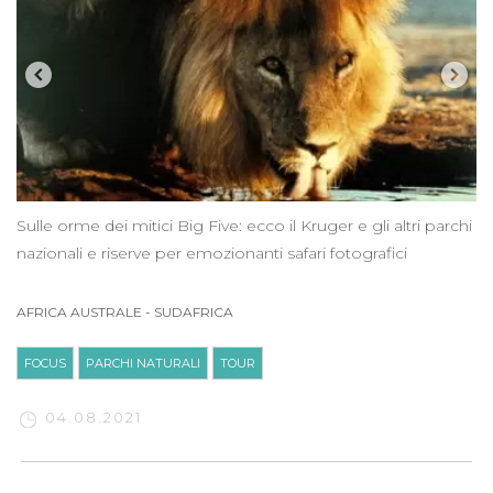
Sulle orme dei mitici Big Five: ecco il Kruger e gli altri parchi
nazionali e riserve per emozionanti safari fotografici
AFRICA AUSTRALE
-
SUDAFRICA
FOCUS
PARCHI NATURALI
TOUR
04.08.2021