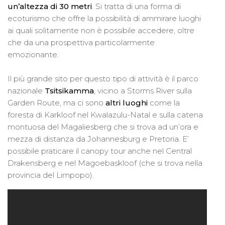
un’altezza di 30 metri
. Si tratta di una forma di
ecoturismo che offre la possibilità di ammirare luoghi
ai quali solitamente non è possibile accedere, oltre
che da una prospettiva particolarmente
emozionante.
Il più grande sito per questo tipo di attività è il parco
nazionale
Tsitsikamma
, vicino a Storms River sulla
Garden Route, ma ci sono
altri luoghi
come la
foresta di Karkloof nel Kwalazulu-Natal e sulla catena
montuosa del Magaliesberg che si trova ad un’ora e
mezza di distanza da Johannesburg e Pretoria. E’
possibile praticare il canopy tour anche nel Central
Drakensberg e nel Magoebaskloof (che si trova nella
provincia del Limpopo).