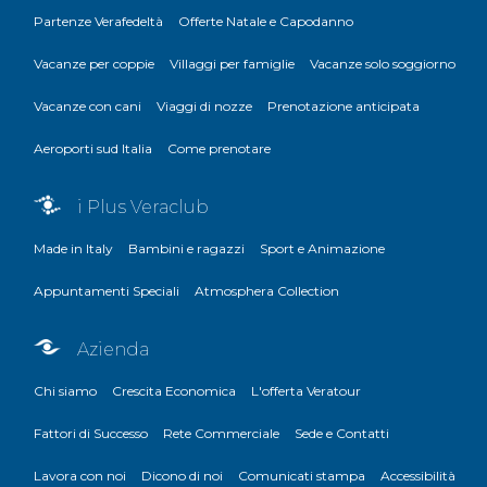
Partenze Verafedeltà
Offerte Natale e Capodanno
Vacanze per coppie
Villaggi per famiglie
Vacanze solo soggiorno
Vacanze con cani
Viaggi di nozze
Prenotazione anticipata
Aeroporti sud Italia
Come prenotare
i Plus Veraclub
Made in Italy
Bambini e ragazzi
Sport e Animazione
Appuntamenti Speciali
Atmosphera Collection
Azienda
Chi siamo
Crescita Economica
L'offerta Veratour
Fattori di Successo
Rete Commerciale
Sede e Contatti
Lavora con noi
Dicono di noi
Comunicati stampa
Accessibilità