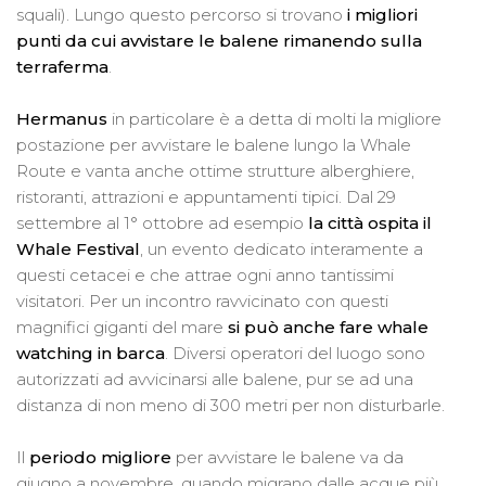
squali). Lungo questo percorso si trovano
i migliori
punti da cui avvistare le balene rimanendo sulla
terraferma
.
Hermanus
in particolare è a detta di molti la migliore
postazione per avvistare le balene lungo la Whale
Route e vanta anche ottime strutture alberghiere,
ristoranti, attrazioni e appuntamenti tipici. Dal 29
settembre al 1° ottobre ad esempio
la città ospita il
Whale Festival
, un evento dedicato interamente a
questi cetacei e che attrae ogni anno tantissimi
visitatori. Per un incontro ravvicinato con questi
magnifici giganti del mare
si può anche fare whale
watching in barca
. Diversi operatori del luogo sono
autorizzati ad avvicinarsi alle balene, pur se ad una
distanza di non meno di 300 metri per non disturbarle.
Il
periodo migliore
per avvistare le balene va da
giugno a novembre, quando migrano dalle acque più