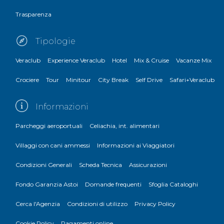
Trasparenza
Tipologie
Veraclub
Experience Veraclub
Hotel
Mix & Cruise
Vacanze Mix
Crociere
Tour
Minitour
City Break
Self Drive
Safari+Veraclub
Informazioni
Parcheggi aeroportuali
Celiachia, int. alimentari
Villaggi con cani ammessi
Informazioni ai Viaggiatori
Condizioni Generali
Scheda Tecnica
Assicurazioni
Fondo Garanzia Astoi
Domande frequenti
Sfoglia Cataloghi
Cerca l'Agenzia
Condizioni di utilizzo
Privacy Policy
Cookie Policy
Pagamenti online