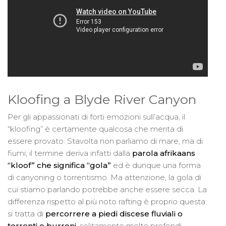
Kloofing a Blyde River Canyon
Per gli appassionati di forti emozioni sull’acqua, il
“kloofing” è certamente qualcosa che merita di
essere provato. Stavolta non parliamo di mare, ma di
fiumi; il termine deriva infatti dalla
parola afrikaans
“kloof” che significa “gola”
ed è dunque una forma
di canyoning o torrentismo. Ma attenzione, la gola di
cui stiamo parlando potrebbe anche essere secca. La
differenza rispetto al più noto rafting è proprio questa:
si tratta di
percorrere a piedi discese fluviali o
torrenti o burroni
, solitamente molto profondi,