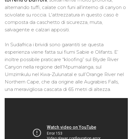
alternando tuffi, calate con funi all’interno di canyon o
scivolate su roccia. L'attrezzatura in questo caso è
composta da caschetto di sicurezza, muta,
salvagente e calzari appositi.
In Sudafrica i brividi sono garantiti se questa
esperienza viene fatta sui fiumi Sabie e Olifants. E’
inoltre possibile praticare “kloofing” sul Blyde River
Canyon nella regione dell’Mpumalanga, sul
Umzimkulu nel Kwa-Zulunatal e sull’Orange River nel
Northern Cape, che da origine alle Augrabies Falls,
una meravigliosa cascata di 65 metri di altezza.