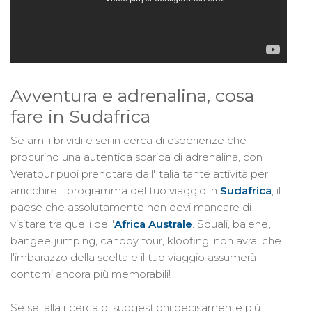
Avventura e adrenalina, cosa
fare in Sudafrica
Se ami i brividi e sei in cerca di esperienze che
procurino una autentica scarica di adrenalina, con
Veratour puoi prenotare dall'Italia tante attività per
arricchire il programma del tuo viaggio in
Sudafrica
, il
paese che assolutamente non devi mancare di
visitare tra quelli dell'
Africa Australe
. Squali, balene,
bangee jumping, canopy tour, kloofing: non avrai che
l'imbarazzo della scelta e il tuo viaggio assumerà
contorni ancora più memorabili!
Se sei alla ricerca di suggestioni decisamente più