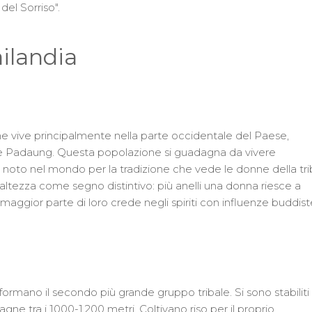
el Sorriso".
ailandia
he vive principalmente nella parte occidentale del Paese,
Po e Padaung. Questa popolazione si guadagna da vivere
è noto nel mondo per la tradizione che vede le donne della tr
’altezza come segno distintivo: più anelli una donna riesce a
a maggior parte di loro crede negli spiriti con influenze buddis
formano il secondo più grande gruppo tribale. Si sono stabiliti
gne tra i 1000-1.200 metri. Coltivano riso per il proprio