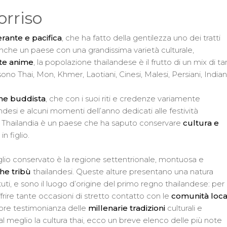
orriso
rante e pacifica
, che ha fatto della gentilezza uno dei tratti
 anche un paese con una grandissima varietà culturale,
te anime
, la popolazione thailandese è il frutto di un mix di ta
 sono Thai, Mon, Khmer, Laotiani, Cinesi, Malesi, Persiani, Indiani
one buddista
, che con i suoi riti e credenze variamente
desi e alcuni momenti dell’anno dedicati alle festività
 la Thailandia è un paese che ha saputo conservare
cultura e
n figlio.
eglio conservato è la regione settentrionale, montuosa e
che tribù
thailandesi. Queste alture presentano una natura
tuti, e sono il luogo d’origine del primo regno thailandese: per
frire tante occasioni di stretto contatto con le
comunità loca
liore testimonianza delle
millenarie tradizioni
culturali e
l meglio la cultura thai, ecco un breve elenco delle più note