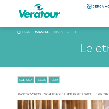
CERCA A
HOME
MAGAZINE
THAILANDIA ETNIE
Le et
CULTURA
FOCUS
TOUR
Estremo Oriente
-
Hotel Thavorn Palm Beach Resort
-
Thailandia