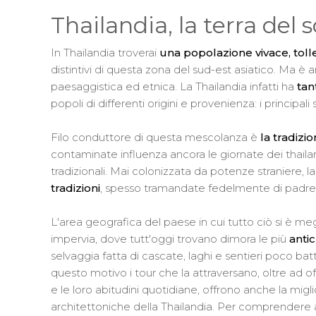
Thailandia, la terra del s
In Thailandia troverai
una popolazione vivace, tolle
distintivi di questa zona del sud-est asiatico. Ma è
paesaggistica ed etnica. La Thailandia infatti ha
tan
popoli di differenti origini e provenienza: i principali
Filo conduttore di questa mescolanza è
la tradizi
contaminate influenza ancora le giornate dei thailan
tradizionali. Mai colonizzata da potenze straniere,
tradizioni
, spesso tramandate fedelmente di padre i
L'area geografica del paese in cui tutto ciò si è m
impervia, dove tutt'oggi trovano dimora le più
anti
selvaggia fatta di cascate, laghi e sentieri poco bat
questo motivo i tour che la attraversano, oltre ad of
e le loro abitudini quotidiane, offrono anche la mig
architettoniche della Thailandia. Per comprendere a