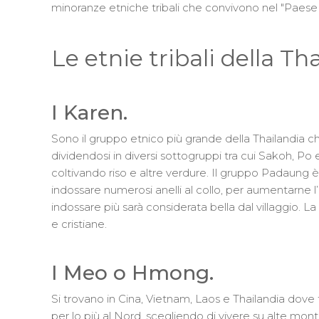
minoranze etniche tribali che convivono nel "Paese d
Le etnie tribali della Th
I Karen.
Sono il gruppo etnico più grande della Thailandia c
dividendosi in diversi sottogruppi tra cui Sakoh, 
coltivando riso e altre verdure. Il gruppo Padaung 
indossare numerosi anelli al collo, per aumentarne l
indossare più sarà considerata bella dal villaggio. L
e cristiane.
I Meo o Hmong.
Si trovano in Cina, Vietnam, Laos e Thailandia dove 
per lo più al Nord, scegliendo di vivere su alte monta