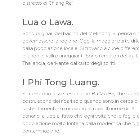
distretto di Chiang Rai.
Lua o Lawa.
Sono originari del bacino del Mekhong. Si pensa si s
governassero la regione. Oggi la maggior parte di lor
dalla popolazione locale. Si trovano alcune differ
e lungo le valli pianeggianti. Sono i creatori del Ka
Thailandia, derivante dal culto degli spiriti.
I Phi Tong Luang​.
Si riferiscono a se stessi come Ba Ma Bri, che sign
costruiscono dei ripari solo quando sono in cerca d
sostentamento, si muovono altrove. Il nome di Phi To
banano, allude al fatto che ogni volta che le foglie 
popolazione molto lontana dalla modernità che fugge
contaminazione.