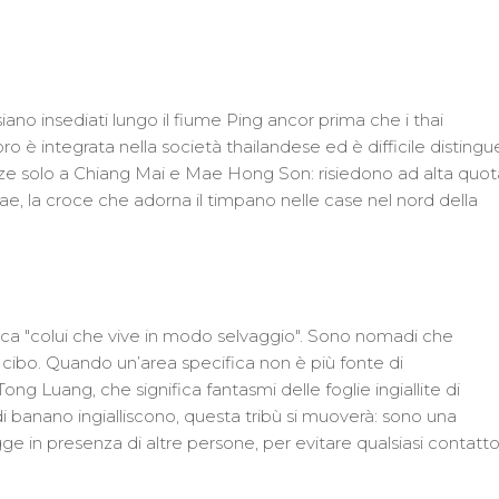
iano insediati lungo il fiume Ping ancor prima che i thai
o è integrata nella società thailandese ed è difficile distingue
enze solo a Chiang Mai e Mae Hong Son: risiedono ad alta quot
 Lae, la croce che adorna il timpano nelle case nel nord della
ifica "colui che vive in modo selvaggio". Sono nomadi che
i cibo. Quando un’area specifica non è più fonte di
ng Luang, che significa fantasmi delle foglie ingiallite di
di banano ingialliscono, questa tribù si muoverà: sono una
 in presenza di altre persone, per evitare qualsiasi contatt