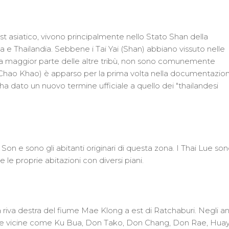
t asiatico, vivono principalmente nello Stato Shan della
na e Thailandia. Sebbene i Tai Yai (Shan) abbiano vissuto nelle
la maggior parte delle altre tribù, non sono comunemente
be" (Chao Khao) è apparso per la prima volta nella documentazio
e ha dato un nuovo termine ufficiale a quello dei "thailandesi
n e sono gli abitanti originari di questa zona. I Thai Lue so
le proprie abitazioni con diversi piani.
a riva destra del fiume Mae Klong a est di Ratchaburi. Negli an
one vicine come Ku Bua, Don Tako, Don Chang, Don Rae, Hua