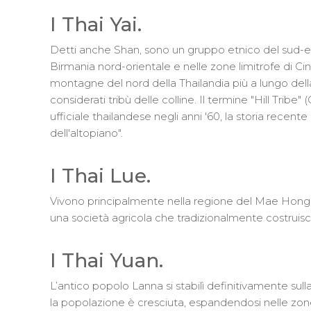
I Thai Yai.
Detti anche Shan, sono un gruppo etnico del sud-es
Birmania nord-orientale e nelle zone limitrofe di Ci
montagne del nord della Thailandia più a lungo del
considerati tribù delle colline. Il termine "Hill Tri
ufficiale thailandese negli anni '60, la storia recent
dell'altopiano".
I Thai Lue.
Vivono principalmente nella regione del Mae Hong So
una società agricola che tradizionalmente costruisce 
I Thai Yuan.
L’antico popolo Lanna si stabilì definitivamente sull
la popolazione è cresciuta, espandendosi nelle z