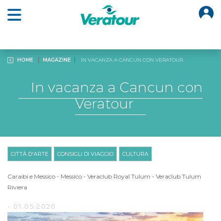
O
Open main menu
HOME
MAGAZINE
IN VACANZA A CANCUN CON VERATOUR
In vacanza a Cancun con
Veratour
CITTÀ D'ARTE
CONSIGLI DI VIAGGIO
CULTURA
Caraibi e Messico
-
Messico
-
Veraclub Royal Tulum
-
Veraclub Tulum
Riviera
- 01.05.2020