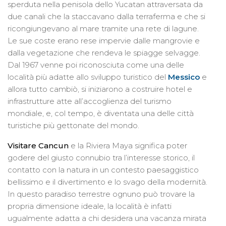
sperduta nella penisola dello Yucatan attraversata da
due canali che la staccavano dalla terraferma e che si
ricongiungevano al mare tramite una rete di lagune.
Le sue coste erano rese impervie dalle mangrovie e
dalla vegetazione che rendeva le spiagge selvagge.
Dal 1967 venne poi riconosciuta come una delle
località più adatte allo sviluppo turistico del
Messico
e
allora tutto cambiò, si iniziarono a costruire hotel e
infrastrutture atte all’accoglienza del turismo
mondiale, e, col tempo, è diventata una delle città
turistiche più gettonate del mondo.
Visitare Cancun
e la Riviera Maya significa poter
godere del giusto connubio tra l’interesse storico, il
contatto con la natura in un contesto paesaggistico
bellissimo e il divertimento e lo svago della modernità.
In questo paradiso terrestre ognuno può trovare la
propria dimensione ideale, la località è infatti
ugualmente adatta a chi desidera una vacanza mirata