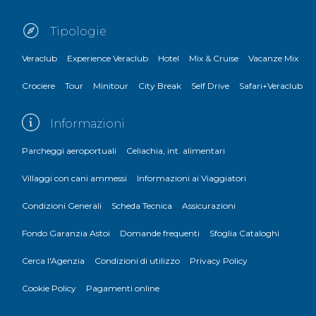
Tipologie
Veraclub
Experience Veraclub
Hotel
Mix & Cruise
Vacanze Mix
Crociere
Tour
Minitour
City Break
Self Drive
Safari+Veraclub
Informazioni
Parcheggi aeroportuali
Celiachia, int. alimentari
Villaggi con cani ammessi
Informazioni ai Viaggiatori
Condizioni Generali
Scheda Tecnica
Assicurazioni
Fondo Garanzia Astoi
Domande frequenti
Sfoglia Cataloghi
Cerca l'Agenzia
Condizioni di utilizzo
Privacy Policy
Cookie Policy
Pagamenti online