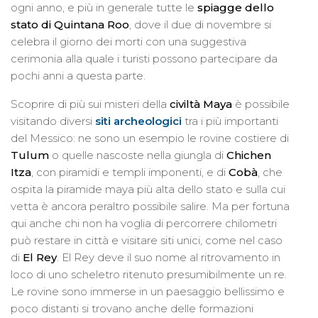
ogni anno, e più in generale tutte le
spiagge dello
stato di Quintana Roo
, dove il due di novembre si
celebra il giorno dei morti con una suggestiva
cerimonia alla quale i turisti possono partecipare da
pochi anni a questa parte.
Scoprire di più sui misteri della
civiltà Maya
è possibile
visitando diversi
siti archeologici
tra i più importanti
del Messico: ne sono un esempio le rovine costiere di
Tulum
o quelle nascoste nella giungla di
Chichen
Itza
, con piramidi e templi imponenti, e di
Cobà
, che
ospita la piramide maya più alta dello stato e sulla cui
vetta è ancora peraltro possibile salire. Ma per fortuna
qui anche chi non ha voglia di percorrere chilometri
può restare in città e visitare siti unici, come nel caso
di
El Rey
. El Rey deve il suo nome al ritrovamento in
loco di uno scheletro ritenuto presumibilmente un re.
Le rovine sono immerse in un paesaggio bellissimo e
poco distanti si trovano anche delle formazioni