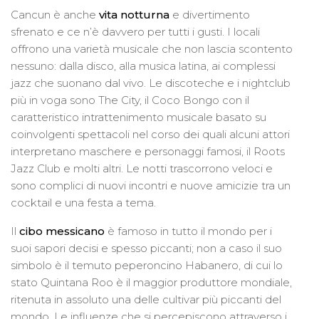
Cancun è anche
vita notturna
e divertimento
sfrenato e ce n’è davvero per tutti i gusti. I locali
offrono una varietà musicale che non lascia scontento
nessuno: dalla disco, alla musica latina, ai complessi
jazz che suonano dal vivo. Le discoteche e i nightclub
più in voga sono The City, il Coco Bongo con il
caratteristico intrattenimento musicale basato su
coinvolgenti spettacoli nel corso dei quali alcuni attori
interpretano maschere e personaggi famosi, il Roots
Jazz Club e molti altri. Le notti trascorrono veloci e
sono complici di nuovi incontri e nuove amicizie tra un
cocktail e una festa a tema.
Il
cibo messicano
è famoso in tutto il mondo per i
suoi sapori decisi e spesso piccanti; non a caso il suo
simbolo è il temuto peperoncino Habanero, di cui lo
stato Quintana Roo è il maggior produttore mondiale,
ritenuta in assoluto una delle cultivar più piccanti del
mondo. Le influenze che si percepiscono attraverso i