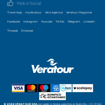
Web e Social
Travel App
myVeratour
Vera Agenzia
Veratour Magazine
Facebook
Instagram
Youtube
TikTok
Telegram
LinkedIn
Threads
Pinterest
© 2026 VERATOUR SPA
con sede in Roma viale Eroi di Rodi 254 – C.F. P.IVA