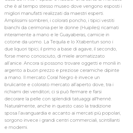
che è al tempo stesso museo dove vengono esposti i
migliori manufatti realizzati da maestri esperti.
Amplissimi sombreri, i colorati poncho, i tipici vestiti
bianchi da cerimonia per le donne (Huipiles) ricamati
interamente a mano e le Guayaberas, camicie in
cotone da uomo. La Tequila e lo Xtabentun sono i
due liquori tipici, il primo a base di agave, il secondo,
forse meno conosciuto, di miele aromatizzato
all’anice. Ancora si possono trovare oggetti e monili in
argento a buon prezzo e preziose ceramiche dipinte
a mano. Il mercato Coral Negro è invece un
brulicante e colorato mercato all’aperto dove, tra i
richiami dei venditori, ci si può fermare e farsi
decorare la pelle con splendidi tatuaggi all'henné.
Naturalmente, anche in questo caso la tradizione
sposa l’avanguardia e accanto ai mercati più popolari,
sorgono invece i grandi centri commerciali, scintillanti
e moderni.