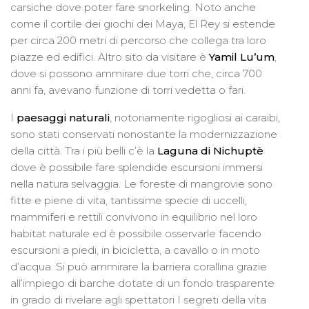
carsiche dove poter fare snorkeling. Noto anche
come il cortile dei giochi dei Maya, El Rey si estende
per circa 200 metri di percorso che collega tra loro
piazze ed edifici. Altro sito da visitare è
Yamil Lu’um
,
dove si possono ammirare due torri che, circa 700
anni fa, avevano funzione di torri vedetta o fari.
I
paesaggi naturali
, notoriamente rigogliosi ai caraibi,
sono stati conservati nonostante la modernizzazione
della città. Tra i più belli c’è la
Laguna di Nichuptè
dove è possibile fare splendide escursioni immersi
nella natura selvaggia. Le foreste di mangrovie sono
fitte e piene di vita, tantissime specie di uccelli,
mammiferi e rettili convivono in equilibrio nel loro
habitat naturale ed è possibile osservarle facendo
escursioni a piedi, in bicicletta, a cavallo o in moto
d’acqua. Si può ammirare la barriera corallina grazie
all’impiego di barche dotate di un fondo trasparente
in grado di rivelare agli spettatori I segreti della vita