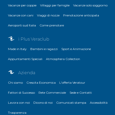
Vacanze per coppie
Villaggi per famiglie
Vacanze solo soggiorno
Vacanze con cani
Viaggi di nozze
Prenotazione anticipata
Aeroporti sud Italia
Come prenotare
i Plus Veraclub
Made in Italy
Bambini e ragazzi
Sport e Animazione
Appuntamenti Speciali
Atmosphera Collection
Azienda
Chi siamo
Crescita Economica
L'offerta Veratour
Fattori di Successo
Rete Commerciale
Sede e Contatti
Lavora con noi
Dicono di noi
Comunicati stampa
Accessibilità
Trasparenza