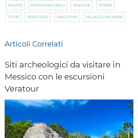
NOVITÀ
PARCHI NATURALI
SPIAGGE
STORIA
TOUR
VERATOUR
VIAGGI MIX
VILLAGGI VACANZA
Articoli Correlati
Siti archeologici da visitare in
Messico con le escursioni
Veratour