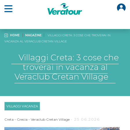
O
Open main menu
HOME
MAGAZINE
VILLAGGI CRETA: 3 COSE CHE TROVERAI IN
VACANZA AL VERACLUB CRETAN VILLAGE
Villaggi Creta: 3 cose che
troverai in vacanza al
Veraclub Cretan Village
VILLAGGI VACANZA
- 25.06.2026
Creta
-
Grecia
-
Veraclub Cretan Village