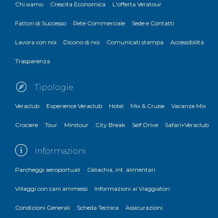
Chi siamo
Crescita Economica
L'offerta Veratour
Fattori di Successo
Rete Commerciale
Sede e Contatti
Lavora con noi
Dicono di noi
Comunicati stampa
Accessibilità
Trasparenza
Tipologie
Veraclub
Experience Veraclub
Hotel
Mix & Cruise
Vacanze Mix
Crociere
Tour
Minitour
City Break
Self Drive
Safari+Veraclub
Informazioni
Parcheggi aeroportuali
Celiachia, int. alimentari
Villaggi con cani ammessi
Informazioni ai Viaggiatori
Condizioni Generali
Scheda Tecnica
Assicurazioni