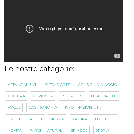
Le nostre categorie:
APPUNTAMENTI
CITTÀ D'ARTE
CONSIGLI DI VIAGGIO
CULTURA
CURIOSITÀ
ESCURSIONI
FESTE TIPICHE
FOCUS
GASTRONOMIA
INFORMAZIONI UTILI
LINGUE E DIALETTI
MUSICA
NATURA
NIGHT LIFE
NOVITÀ
PARCHI NATURALI
SPIAGGE
STORIA