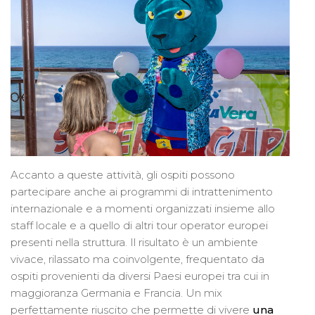
Accanto a queste attività, gli ospiti possono
partecipare anche ai programmi di intrattenimento
internazionale e a momenti organizzati insieme allo
staff locale e a quello di altri tour operator europei
presenti nella struttura. Il risultato è un ambiente
vivace, rilassato ma coinvolgente, frequentato da
ospiti provenienti da diversi Paesi europei tra cui in
maggioranza Germania e Francia. Un mix
perfettamente riuscito che permette di vivere
una