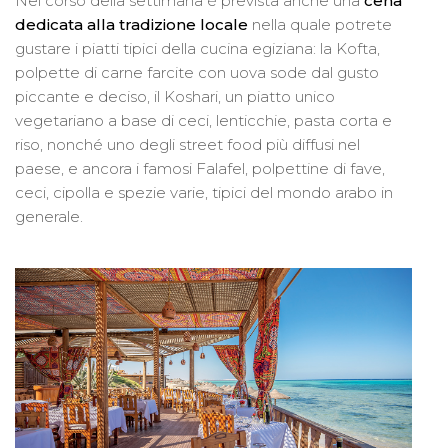
Nel corso della settimana è prevista anche una
cena
dedicata alla tradizione locale
nella quale potrete
gustare i piatti tipici della cucina egiziana: la Kofta,
polpette di carne farcite con uova sode dal gusto
piccante e deciso, il Koshari, un piatto unico
vegetariano a base di ceci, lenticchie, pasta corta e
riso, nonché uno degli street food più diffusi nel
paese, e ancora i famosi Falafel, polpettine di fave,
ceci, cipolla e spezie varie, tipici del mondo arabo in
generale.