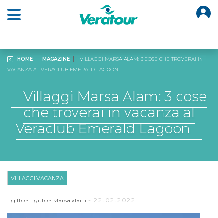
O
Open main menu
HOME
MAGAZINE
VILLAGGI MARSA ALAM: 3 COSE CHE TROVERAI IN
VACANZA AL VERACLUB EMERALD LAGOON
Villaggi Marsa Alam: 3 cose
che troverai in vacanza al
Veraclub Emerald Lagoon
VILLAGGI VACANZA
- 22.02.2022
Egitto
-
Egitto
-
Marsa alam