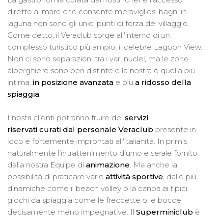
diretto al mare che consente meravigliosi bagni in
laguna non sono gli unici punti di forza del villaggio.
Come detto, il Veraclub sorge all'interno di un
complesso turistico più ampio, il celebre Lagoon View.
Non ci sono separazioni tra i vari nuclei, ma le zone
alberghiere sono ben distinte e la nostra è quella più
intima,
in posizione avanzata
e più
a ridosso della
spiaggia
.
I nostri clienti potranno fruire dei
servizi
riservati curati dal personale Veraclub
presente in
loco e fortemente improntati all'italianità. In primis
naturalmente l'intrattenimento diurno e serale fornito
dalla nostra Equipe di
animazione
. Ma anche la
possibilità di praticare varie
attività sportive
, dalle più
dinamiche come il beach volley o la canoa ai tipici
giochi da spiaggia come le freccette o le bocce,
decisamente meno impegnative. Il
Superminiclub
è