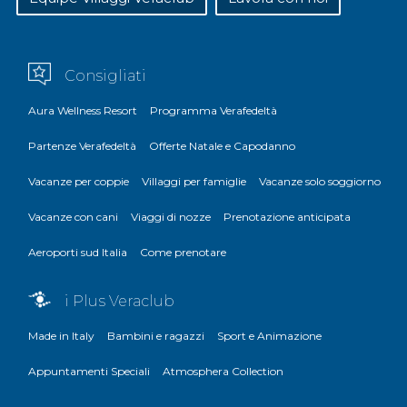
Consigliati
Aura Wellness Resort
Programma Verafedeltà
Partenze Verafedeltà
Offerte Natale e Capodanno
Vacanze per coppie
Villaggi per famiglie
Vacanze solo soggiorno
Vacanze con cani
Viaggi di nozze
Prenotazione anticipata
Aeroporti sud Italia
Come prenotare
i Plus Veraclub
Made in Italy
Bambini e ragazzi
Sport e Animazione
Appuntamenti Speciali
Atmosphera Collection