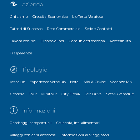
Azienda
Chi siamo
Crescita Economica
L'offerta Veratour
Fattori di Successo
Rete Commerciale
Sede e Contatti
Lavora con noi
Dicono di noi
Comunicati stampa
Accessibilità
Trasparenza
Tipologie
Veraclub
Experience Veraclub
Hotel
Mix & Cruise
Vacanze Mix
Crociere
Tour
Minitour
City Break
Self Drive
Safari+Veraclub
Informazioni
Parcheggi aeroportuali
Celiachia, int. alimentari
Villaggi con cani ammessi
Informazioni ai Viaggiatori