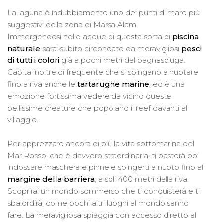
La laguna è indubbiamente uno dei punti di mare più
suggestivi della zona di Marsa Alam.
Immergendosi nelle acque di questa sorta di
piscina
naturale
sarai subito circondato da meravigliosi
pesci
di tutti i colori
già a pochi metri dal bagnasciuga.
Capita inoltre di frequente che si spingano a nuotare
fino a riva anche le
tartarughe marine
, ed è una
emozione fortissima vedere da vicino queste
bellissime creature che popolano il reef davanti al
villaggio.
Per apprezzare ancora di più la vita sottomarina del
Mar Rosso, che è davvero straordinaria, ti basterà poi
indossare maschera e pinne e spingerti a nuoto fino al
margine della barriera
, a soli 400 metri dalla riva.
Scoprirai un mondo sommerso che ti conquisterà e ti
sbalordirà, come pochi altri luoghi al mondo sanno
fare. La meravigliosa spiaggia con accesso diretto al