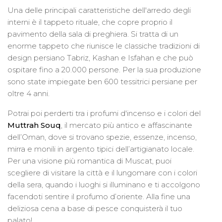
Una delle principali caratteristiche dell'arredo degli
interni è il tappeto rituale, che copre proprio il
pavimento della sala di preghiera. Si tratta di un
enorme tappeto che riunisce le classiche tradizioni di
design persiano Tabriz, Kashan e Isfahan e che può
ospitare fino a 20.000 persone. Per la sua produzione
sono state impiegate ben 600 tessitrici persiane per
oltre 4 anni.
Potrai poi perderti tra i profumi d'incenso e i colori del
Muttrah Souq
, il mercato più antico e affascinante
dell’Oman, dove si trovano spezie, essenze, incenso,
mirra e monili in argento tipici dell’artigianato locale.
Per una visione più romantica di Muscat, puoi
scegliere di visitare la città e il lungomare con i colori
della sera, quando i luoghi si illuminano e ti accolgono
facendoti sentire il profumo d’oriente. Alla fine una
deliziosa cena a base di pesce conquisterà il tuo
palato!