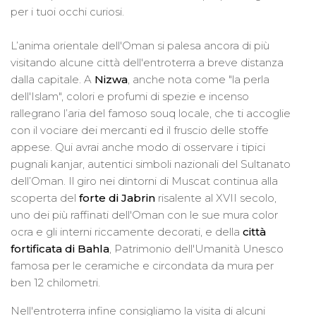
per i tuoi occhi curiosi.
L’anima orientale dell'Oman si palesa ancora di più
visitando alcune città dell'entroterra a breve distanza
dalla capitale. A
Nizwa
, anche nota come "la perla
dell'Islam",
colori e profumi di spezie e incenso
rallegrano l’aria del famoso souq locale, che ti accoglie
con il vociare dei mercanti ed il fruscio delle stoffe
appese. Qui avrai anche modo di osservare i tipici
pugnali kanjar, autentici simboli nazionali del Sultanato
dell’Oman. Il giro nei dintorni di Muscat continua alla
scoperta del
forte di Jabrin
risalente al XVII secolo,
uno dei più raffinati dell'Oman con le sue mura color
ocra e gli interni riccamente decorati, e della
città
fortificata di Bahla
, Patrimonio dell'Umanità Unesco
famosa per le ceramiche e circondata da mura per
ben 12 chilometri.
Nell'entroterra infine consigliamo la visita di alcuni