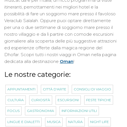
Muscat da e per l'Italia, un ricco programma di visite
itineranti, pernottamenti nei migliori hotel e la
possibilità di fare un soggiorno mare presso il favoloso
Veraclub Salalah. Oppure puoi optare direttamente
per una o due settimane di soggiorno mare presso il
nostro villaggio e da lì partire con comode escursioni
giornaliere alla scoperta delle più suggestive attrazioni
ed esperienze offerte dalla magica regione del
Dhofar. Scopri tutti i nostri viaggi in Oman nella pagina
dedicata alla destinazione
Oman
!
Le nostre categorie:
APPUNTAMENTI
CITTÀ D'ARTE
CONSIGLI DI VIAGGIO
CULTURA
CURIOSITÀ
ESCURSIONI
FESTE TIPICHE
FOCUS
GASTRONOMIA
INFORMAZIONI UTILI
LINGUE E DIALETTI
MUSICA
NATURA
NIGHT LIFE