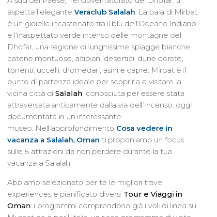
A sud del Paese, nel Governatorato del Dhofar, ti
aspetta l'elegante
Veraclub Salalah
. La baia di Mirbat
è un gioiello incastonato tra il blu dell'Oceano Indiano
e l'inaspettato verde intenso delle montagne del
Dhofar, una regione di lunghissime spiagge bianche,
catene montuose, altipiani desertici, dune dorate,
torrenti, uccelli, dromedari, asini e capre. Mirbat è il
punto di partenza ideale per scoprirla e visitare la
vicina città di
Salalah
, conosciuta per essere stata
attraversata anticamente dalla via dell'Incenso, oggi
documentata in un interessante
museo. Nell'approfondimento
Cosa vedere in
vacanza a Salalah, Oman
ti proponiamo un focus
sulle 5 attrazioni da non perdere durante la tua
vacanza a Salalah.
Abbiamo selezionato per te le migliori travel
experiences e pianificato
diversi
Tour e Viaggi in
Oman
: i programmi comprendono già i voli di linea su