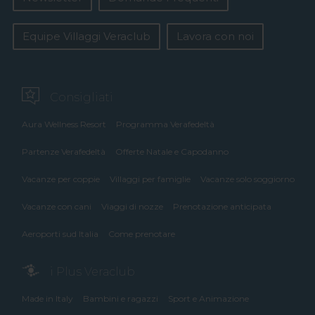
Equipe Villaggi Veraclub
Lavora con noi
Consigliati
Aura Wellness Resort
Programma Verafedeltà
Partenze Verafedeltà
Offerte Natale e Capodanno
Vacanze per coppie
Villaggi per famiglie
Vacanze solo soggiorno
Vacanze con cani
Viaggi di nozze
Prenotazione anticipata
Aeroporti sud Italia
Come prenotare
i Plus Veraclub
Made in Italy
Bambini e ragazzi
Sport e Animazione