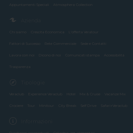
Appuntamenti Speciali
Atmosphera Collection
Azienda
Chi siamo
Crescita Economica
L'offerta Veratour
Fattori di Successo
Rete Commerciale
Sede e Contatti
Lavora con noi
Dicono di noi
Comunicati stampa
Accessibilità
Trasparenza
Tipologie
Veraclub
Experience Veraclub
Hotel
Mix & Cruise
Vacanze Mix
Crociere
Tour
Minitour
City Break
Self Drive
Safari+Veraclub
Informazioni
Parcheggi aeroportuali
Celiachia, int. alimentari