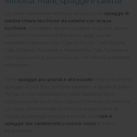
Minorca: mare, spiagge e calette
La costa meridionale dell’isola vanta piccole
spiagge di
sabbia chiara racchiuse da
calette con acqua
turchese
circondate da alte scogliere ricoperte da pini
marittimi e macchia mediterranea, degli scenari
naturalistici davvero unici. Cala en Porter, Cala Mitjana,
Cala Galdana, Macarella e Macarelleta, Cala Turqueta e
Son Saura sono le più conosciute, ma l'elenco potrebbe
proseguire.
Tra le
spiagge più grandi e attrezzate
citiamo invece la
spiaggia di Son Bou, di fronte ad Alaior, e quella di Santo
Tomas, in una zona turistica molto rilassante dove
sorgono anche alcuni tra i migliori hotel e resort dell'isola.
La costa settentrionale di Minorca regala invece la
magia di paesaggi selvaggi e remoti, con
cale e
spiagge dal caratteristico colore rosso
e meno
frequentate.