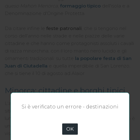
queso Mahon Menorca
,
formaggio tipico
dell'isola e a
Denominazione d'Origine Protetta.
Da citare infine le
feste patronali
, che si tengono nel
corso dell'anno nelle strade e nelle piazze delle varie
cittadine e che hanno come protagonisti assoluti i cavalli
di razza minorchina, con il loro manto nero lucido e gli
ornamenti tradizionali: su tutte
la popolare festa di San
Juan di Ciutadella
e quella imperdibile di San Lorenzo,
che si tiene il 10 di agosto ad Alaior.
Minorca: cittadine e borghi tipici
L'attuale capitale amministrativa di Minorca è
Mahon
,
Si è verificato un errore - destinazioni
situata su una scogliera che si affaccia sul più grande e
lungo porto naturale del Mediterraneo. Il centro storico è
un labirinto di vie e palazzi in stile coloniale tutto da
OK
visitare, ma è anche una cittadina sofisticata e