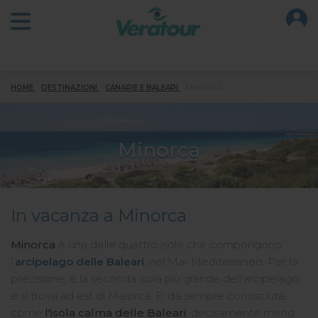
O
Open main menu
HOME
DESTINAZIONI
CANARIE E BALEARI
MINORCA
Minorca
In vacanza a Minorca
Minorca
è una delle quattro isole che compongono
l’
arcipelago delle Baleari
, nel Mar Mediterraneo. Per la
precisione, è la seconda isola più grande dell'arcipelago
e si trova ad est di Maiorca. E' da sempre conosciuta
come
l'isola calma delle Baleari
: decisamente meno