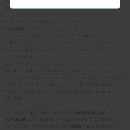
cosmopolita ideale per chi è interessato allo shopping,
alle boutique e ai suggestivi negozi di artigianato locale.
All'estremità occidentale di Minorca troviamo
Ciutadella
, famosa per il suo centro storico
caratterizzato da edifici moreschi. E' la prima capitale
dell'isola, in essa troviamo una anima antica e una
moderna perfettamente integrate: da una parte il borgo
medievale da girare a piedi, con vie e palazzi molto
graziosi che si trovano all'interno delle vecchie mura;
dall'altra molte discoteche, discopub e
discobar scenograficamente affacciati sul lungomare del
porto, che ne fanno una località molto affollata e di
riferimento per gli amanti del divertimento e della
nightlife.
Altri borghi tipici da visitare sono
Sant Lluis
e
Es
Mercadal
, con i rispettivi villaggi costieri di Binibequer
Vell e Fornells, ma soprattutto
Alaior
che è la terza