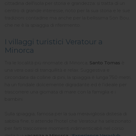
cittadina dell'isola per storia e grandezza: si tratta di un
centro di grande interesse, noto per la sua storia e le sue
tradizioni contadine ma anche per la bellissima Son Bou,
che ne è la spiaggia di riferimento.
I villaggi turistici Veratour a
Minorca
Tra le località più rinomate di Minorca,
Santo Tomas
è
una vera oasi di tranquillità e relax. Suggestiva e
circondata da colline di pini, la spiaggia è lunga 750 metri,
ha un fondale dolcemente digradante ed è l’ideale per
trascorrere una giornata di mare con la famiglia e i
bambini.
Sulla spiaggia, famosa per la sua meravigliosa distesa di
sabbia fine, ti attende l'hotel che Veratour ha selezionato
per farti trascorrere momenti indimenticabili nel corso
della tua
vacanza a Minorca
: l'
Experience Veraclub