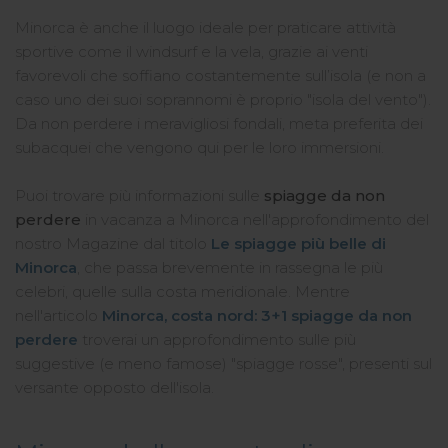
Minorca è anche il luogo ideale per praticare attività
sportive come il windsurf e la vela, grazie ai venti
favorevoli che soffiano costantemente sull’isola (e non a
caso uno dei suoi soprannomi è proprio "isola del vento").
Da non perdere i meravigliosi fondali, meta preferita dei
subacquei che vengono qui per le loro immersioni.
Puoi trovare più informazioni sulle
spiagge da non
perdere
in vacanza a Minorca nell'approfondimento del
nostro Magazine dal titolo
Le spiagge più belle di
Minorca
, che passa brevemente in rassegna le più
celebri, quelle sulla costa meridionale. Mentre
nell'articolo
Minorca, costa nord: 3+1 spiagge da non
perdere
troverai un approfondimento sulle più
suggestive (e meno famose) "spiagge rosse", presenti sul
versante opposto dell'isola.