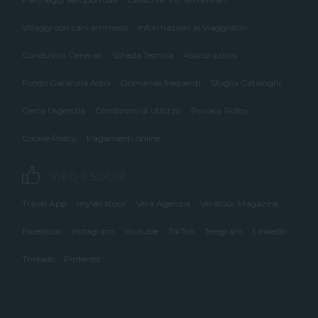
Villaggi con cani ammessi
Informazioni ai Viaggiatori
Condizioni Generali
Scheda Tecnica
Assicurazioni
Fondo Garanzia Astoi
Domande frequenti
Sfoglia Cataloghi
Cerca l'Agenzia
Condizioni di utilizzo
Privacy Policy
Cookie Policy
Pagamenti online
Web e Social
Travel App
myVeratour
Vera Agenzia
Veratour Magazine
Facebook
Instagram
Youtube
TikTok
Telegram
LinkedIn
Threads
Pinterest