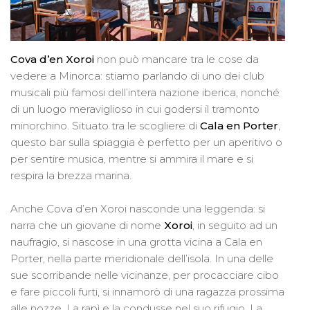
Cova d’en Xoroi
non può mancare tra le cose da
vedere a Minorca: stiamo parlando di uno dei club
musicali più famosi dell’intera nazione iberica, nonché
di un luogo meraviglioso in cui godersi il tramonto
minorchino. Situato tra le scogliere di
Cala en Porter
,
questo bar sulla spiaggia è perfetto per un aperitivo o
per sentire musica, mentre si ammira il mare e si
respira la brezza marina.
Anche Cova d’en Xoroi nasconde una leggenda: si
narra che un giovane di nome
Xoroi
, in seguito ad un
naufragio, si nascose in una grotta vicina a Cala en
Porter, nella parte meridionale dell’isola. In una delle
sue scorribande nelle vicinanze, per procacciare cibo
e fare piccoli furti, si innamorò di una ragazza prossima
alle nozze. La rapì e la condusse nel suo rifugio. La