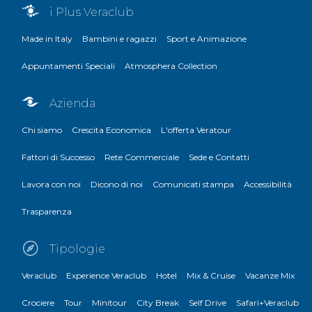
i Plus Veraclub
Made in Italy
Bambini e ragazzi
Sport e Animazione
Appuntamenti Speciali
Atmosphera Collection
Azienda
Chi siamo
Crescita Economica
L'offerta Veratour
Fattori di Successo
Rete Commerciale
Sede e Contatti
Lavora con noi
Dicono di noi
Comunicati stampa
Accessibilità
Trasparenza
Tipologie
Veraclub
Experience Veraclub
Hotel
Mix & Cruise
Vacanze Mix
Crociere
Tour
Minitour
City Break
Self Drive
Safari+Veraclub