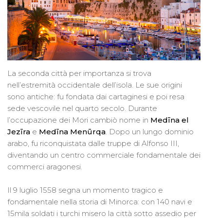
La seconda città per importanza si trova
nell’estremità occidentale dell’isola. Le sue origini
sono antiche: fu fondata dai cartaginesi e poi resa
sede vescovile nel quarto secolo. Durante
l’occupazione dei Mori cambiò nome in
Medīna el
Jezīra
e
Medīna Menūrqa
. Dopo un lungo dominio
arabo, fu riconquistata dalle truppe di Alfonso III,
diventando un centro commerciale fondamentale dei
commerci aragonesi.
Il 9 luglio 1558 segna un momento tragico e
fondamentale nella storia di Minorca: con 140 navi e
15mila soldati i turchi misero la città sotto assedio per