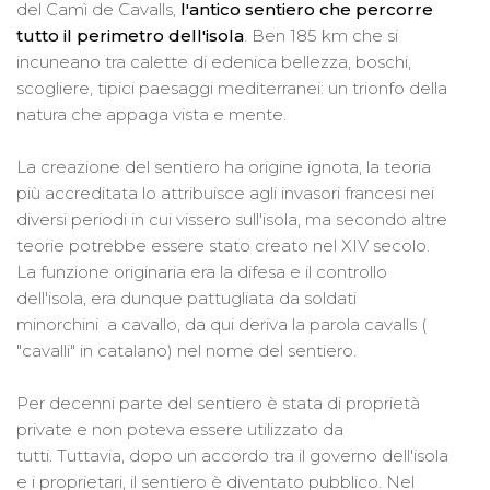
del Camì de Cavalls,
l'antico sentiero che percorre
tutto il perimetro dell'isola
. Ben 185 km che si
incuneano tra calette di edenica bellezza, boschi,
scogliere, tipici paesaggi mediterranei: un trionfo della
natura che appaga vista e mente.
La creazione del sentiero ha origine ignota, la teoria
più accreditata lo attribuisce agli invasori francesi nei
diversi periodi in cui vissero sull'isola, ma secondo altre
teorie potrebbe essere stato creato nel XIV secolo.
La funzione originaria era la difesa e il controllo
dell'isola, era dunque pattugliata da soldati
minorchini a cavallo, da qui deriva la parola cavalls (
"cavalli" in catalano) nel nome del sentiero.
Per decenni parte del sentiero è stata di proprietà
private e non poteva essere utilizzato da
tutti. Tuttavia, dopo un accordo tra il governo dell'isola
e i proprietari, il sentiero è diventato pubblico. Nel