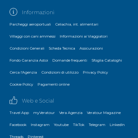
Informazioni
Parcheggi aeroportuali
Celiachia, int. alimentari
Villaggi con cani ammessi
Informazioni ai Viaggiatori
Condizioni Generali
Scheda Tecnica
Assicurazioni
Fondo Garanzia Astoi
Domande frequenti
Sfoglia Cataloghi
Cerca l'Agenzia
Condizioni di utilizzo
Privacy Policy
Cookie Policy
Pagamenti online
Web e Social
Travel App
myVeratour
Vera Agenzia
Veratour Magazine
Facebook
Instagram
Youtube
TikTok
Telegram
LinkedIn
Threads
Pinterest