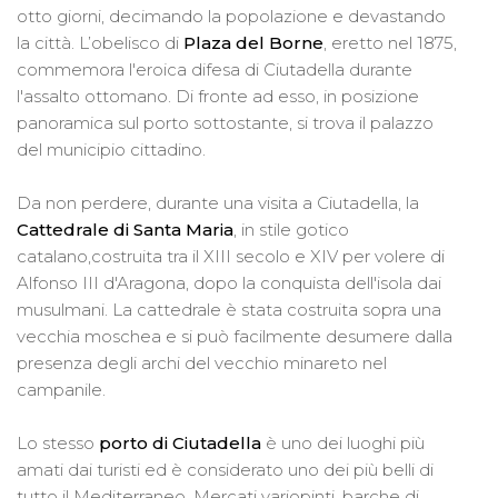
otto giorni, decimando la popolazione e devastando
la città. L’obelisco di
Plaza del Borne
, eretto nel 1875,
commemora l'eroica difesa di Ciutadella durante
l'assalto ottomano. Di fronte ad esso, in posizione
panoramica sul porto sottostante, si trova il palazzo
del municipio cittadino.
Da non perdere, durante una visita a Ciutadella, la
Cattedrale di Santa Maria
, in stile gotico
catalano,costruita tra il XIII secolo e XIV per volere di
Alfonso III d'Aragona, dopo la conquista dell'isola dai
musulmani. La cattedrale è stata costruita sopra una
vecchia moschea e si può facilmente desumere dalla
presenza degli archi del vecchio minareto nel
campanile.
Lo stesso
porto di Ciutadella
è uno dei luoghi più
amati dai turisti ed è considerato uno dei più belli di
tutto il Mediterraneo. Mercati variopinti, barche di