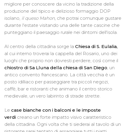
migliore per conoscere da vicino la tradizione della
produzione del tipico e delizioso formaggio DOP
isolano,
il queso Mahon,
che potrai comunque gustare
durante l'estate visitando una delle tante cascine che
punteggiano il paesaggio rurale nei dintorni dell'isola.
Al centro della cittadina sorge la
Chiesa di S. Eulalia,
al cui interno troverai la cappella del Rosario, uno dei
luoghi che proprio non dovresti perdere, così come il
chiostro di Sa Lluna della chiesa di San Diego
, un
antico convento francescano. La città vecchia è un
posto idilliaco per passeggiare tra piccoli negozi,
caffè, bar e ristoranti che animano il centro storico
medievale, un vero labirinto di strade strette.
Le
case bianche con i balconi e le imposte
verdi
creano un forte impatto visivo caratteristico
della cittadina. Ogni volta che ti siederai al tavolo di un
ristorante sarai tentato di assaggiare tutti i piatti