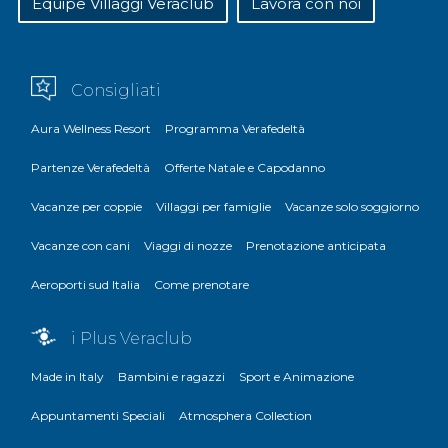
Equipe Villaggi Veraclub
Lavora con noi
Consigliati
Aura Wellness Resort
Programma Verafedeltà
Partenze Verafedeltà
Offerte Natale e Capodanno
Vacanze per coppie
Villaggi per famiglie
Vacanze solo soggiorno
Vacanze con cani
Viaggi di nozze
Prenotazione anticipata
Aeroporti sud Italia
Come prenotare
i Plus Veraclub
Made in Italy
Bambini e ragazzi
Sport e Animazione
Appuntamenti Speciali
Atmosphera Collection