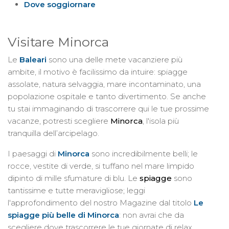
Dove soggiornare
Visitare Minorca
Le
Baleari
sono una delle mete vacanziere più
ambite, il motivo è facilissimo da intuire: spiagge
assolate, natura selvaggia, mare incontaminato, una
popolazione ospitale e tanto divertimento. Se anche
tu stai immaginando di trascorrere qui le tue prossime
vacanze, potresti scegliere
Minorca
, l'isola più
tranquilla dell’arcipelago.
I paesaggi di
Minorca
sono incredibilmente belli; le
rocce, vestite di verde, si tuffano nel mare limpido
dipinto di mille sfumature di blu. Le
spiagge
sono
tantissime e tutte meravigliose; leggi
l'approfondimento del nostro Magazine dal titolo
Le
spiagge più belle di Minorca
: non avrai che da
scegliere dove trascorrere le tue giornate di relax.