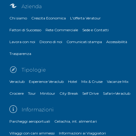
Azienda
Chi siamo
Crescita Economica
L'offerta Veratour
Fattori di Successo
Rete Commerciale
Sede e Contatti
Lavora con noi
Dicono di noi
Comunicati stampa
Accessibilità
Trasparenza
Tipologie
Veraclub
Experience Veraclub
Hotel
Mix & Cruise
Vacanze Mix
Crociere
Tour
Minitour
City Break
Self Drive
Safari+Veraclub
Informazioni
Parcheggi aeroportuali
Celiachia, int. alimentari
Villaggi con cani ammessi
Informazioni ai Viaggiatori