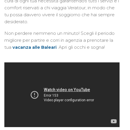
cura di ogni tua necessità garantendoti tutti i servizi e i
comfort riservati a chi viaggia Veratour, in modo che
tu possa davvero vivere il soggiorno che hai sempre
desiderato.
Non perdere nemmeno un minuto! Scegli il periodo
migliore per partire e corri in agenzia a prenotare la
tua
vacanza alle Baleari
. Apri gli occhi e sogna!