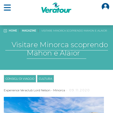
O
Open main menu
HOME
MAGAZINE
VISITARE MINORCA SCOPRENDO MAHON E ALAIOR
Visitare Minorca scoprendo
Mahon e Alaior
CONSIGLI DI VIAGGIO
CULTURA
- 09.11.2020
Experience Veraclub Lord Nelson
-
Minorca