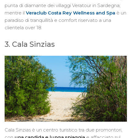
punta di diamante dei villaggi Veratour in Sardegna;
mentre il
Veraclub Costa Rey Wellness and Spa
è un
paradiso di tranquillità e comfort riservato a una
clientela over 18.
3. Cala Sinzias
Cala Sinzias è un centro turistico tra due promontori,
con
una candida e lunga spiaggia
e affacciato sul