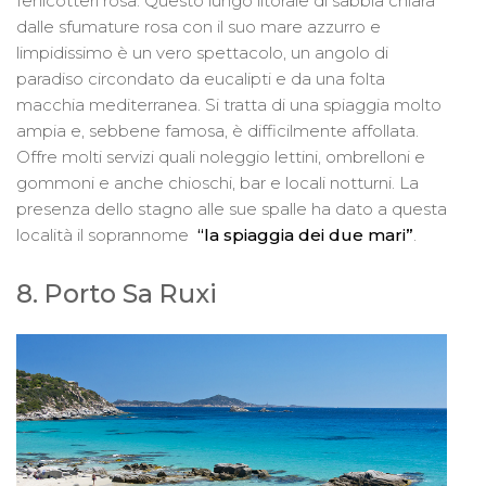
fenicotteri rosa. Questo lungo litorale di sabbia chiara
dalle sfumature rosa con il suo mare azzurro e
limpidissimo è un vero spettacolo, un angolo di
paradiso circondato da eucalipti e da una folta
macchia mediterranea. Si tratta di una spiaggia molto
ampia e, sebbene famosa, è difficilmente affollata.
Offre molti servizi quali noleggio lettini, ombrelloni e
gommoni e anche chioschi, bar e locali notturni. La
presenza dello stagno alle sue spalle ha dato a questa
località il soprannome
“la spiaggia dei due mari”
.
8. Porto Sa Ruxi