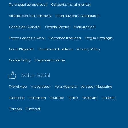
Parcheggi aeroportuali
Celiachia, int. alimentari
Villaggi con cani ammessi
Informazioni ai Viaggiatori
Condizioni Generali
Scheda Tecnica
Assicurazioni
Fondo Garanzia Astoi
Domande frequenti
Sfoglia Cataloghi
Cerca l'Agenzia
Condizioni di utilizzo
Privacy Policy
Cookie Policy
Pagamenti online
Web e Social
Travel App
myVeratour
Vera Agenzia
Veratour Magazine
Facebook
Instagram
Youtube
TikTok
Telegram
LinkedIn
Threads
Pinterest