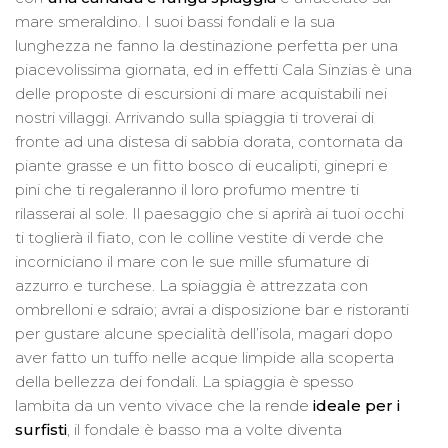
mare smeraldino. I suoi bassi fondali e la sua
lunghezza ne fanno la destinazione perfetta per una
piacevolissima giornata, ed in effetti Cala Sinzias è una
delle proposte di escursioni di mare acquistabili nei
nostri villaggi. Arrivando sulla spiaggia ti troverai di
fronte ad una distesa di sabbia dorata, contornata da
piante grasse e un fitto bosco di eucalipti, ginepri e
pini che ti regaleranno il loro profumo mentre ti
rilasserai al sole. Il paesaggio che si aprirà ai tuoi occhi
ti toglierà il fiato, con le colline vestite di verde che
incorniciano il mare con le sue mille sfumature di
azzurro e turchese. La spiaggia è attrezzata con
ombrelloni e sdraio; avrai a disposizione bar e ristoranti
per gustare alcune specialità dell’isola, magari dopo
aver fatto un tuffo nelle acque limpide alla scoperta
della bellezza dei fondali. La spiaggia è spesso
lambita da un vento vivace che la rende
ideale per i
surfisti
, il fondale è basso ma a volte diventa