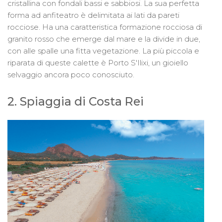
cristallina con fondali bassi e sabbiosi. La sua perfetta
forma ad anfiteatro è delimitata ai lati da pareti
rocciose. Ha una caratteristica formazione rocciosa di
granito rosso che emerge dal mare e la divide in due,
con alle spalle una fitta vegetazione. La più piccola e
riparata di queste calette è Porto S'Ilixi, un gioiello
selvaggio ancora poco conosciuto.
2. Spiaggia di Costa Rei