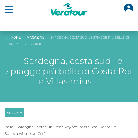
O
Open main menu
HOME
MAGAZINE
SARDEGNA, COSTA SUD: LE SPIAGGE PIÙ BELLE DI
COSTA REI E VILLASIMIUS
Sardegna, costa sud: le
spiagge più belle di Costa Rei
e Villasimius
SPIAGGE
Italia
-
Sardegna
-
Veraclub Costa Rey Wellness e Spa
-
Veraclub
Suneva Wellness e Golf