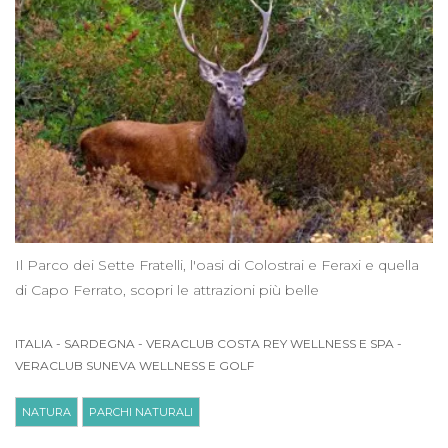
Il Parco dei Sette Fratelli, l'oasi di Colostrai e Feraxi e quella
di Capo Ferrato, scopri le attrazioni più belle
ITALIA
-
SARDEGNA
-
VERACLUB COSTA REY WELLNESS E SPA
-
VERACLUB SUNEVA WELLNESS E GOLF
NATURA
PARCHI NATURALI