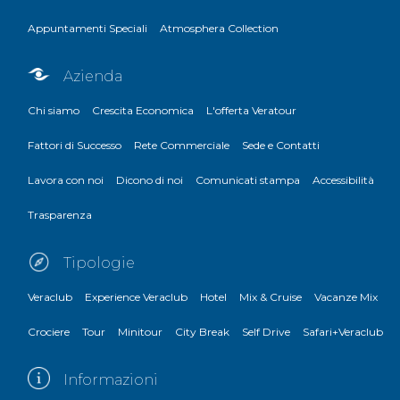
Appuntamenti Speciali
Atmosphera Collection
Azienda
Chi siamo
Crescita Economica
L'offerta Veratour
Fattori di Successo
Rete Commerciale
Sede e Contatti
Lavora con noi
Dicono di noi
Comunicati stampa
Accessibilità
Trasparenza
Tipologie
Veraclub
Experience Veraclub
Hotel
Mix & Cruise
Vacanze Mix
Crociere
Tour
Minitour
City Break
Self Drive
Safari+Veraclub
Informazioni