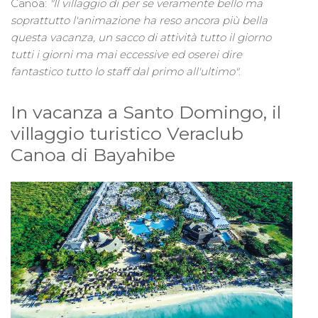
Canoa:
"Il villaggio di per se veramente bello ma
soprattutto l'animazione ha reso ancora più bella
questa vacanza, un sacco di attività tutto il giorno
tutti i giorni ma mai eccessive ed oserei dire
fantastico tutto lo staff dal primo all'ultimo"
.
In vacanza a Santo Domingo, il
villaggio turistico Veraclub
Canoa di Bayahibe