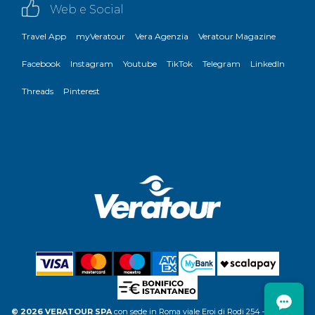
Web e Social
Travel App
myVeratour
Vera Agenzia
Veratour Magazine
Facebook
Instagram
Youtube
TikTok
Telegram
LinkedIn
Threads
Pinterest
© 2026 VERATOUR SPA
con sede in Roma viale Eroi di Rodi 254 – C.F. P.IVA