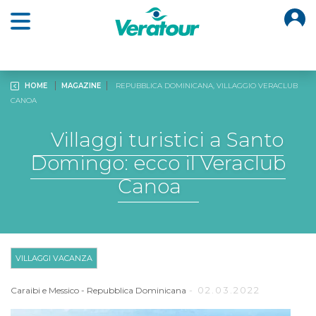
O
Open main menu
HOME
MAGAZINE
REPUBBLICA DOMINICANA, VILLAGGIO VERACLUB
CANOA
Villaggi turistici a Santo
Domingo: ecco il Veraclub
Canoa
VILLAGGI VACANZA
- 02.03.2022
Caraibi e Messico
-
Repubblica Dominicana