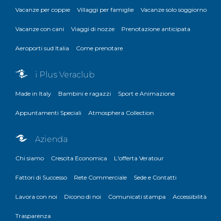
Vacanze per coppie
Villaggi per famiglie
Vacanze solo soggiorno
Vacanze con cani
Viaggi di nozze
Prenotazione anticipata
Aeroporti sud Italia
Come prenotare
i Plus Veraclub
Made in Italy
Bambini e ragazzi
Sport e Animazione
Appuntamenti Speciali
Atmosphera Collection
Azienda
Chi siamo
Crescita Economica
L'offerta Veratour
Fattori di Successo
Rete Commerciale
Sede e Contatti
Lavora con noi
Dicono di noi
Comunicati stampa
Accessibilità
Trasparenza