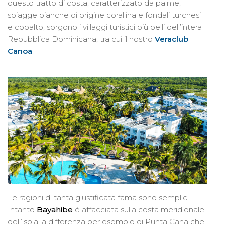
questo tratto di costa, caratterizzato da palme,
spiagge bianche di origine corallina e fondali turchesi
e cobalto, sorgono i villaggi turistici più belli dell’intera
Repubblica Dominicana, tra cui il nostro
Veraclub
Canoa
.
Le ragioni di tanta giustificata fama sono semplici.
Intanto
Bayahibe
è affacciata sulla costa meridionale
dell’isola, a differenza per esempio di Punta Cana che