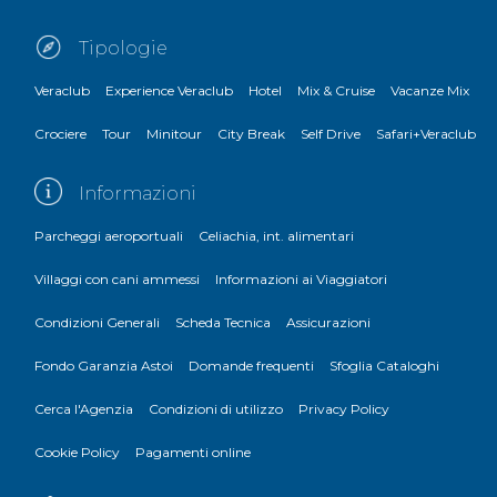
Tipologie
Veraclub
Experience Veraclub
Hotel
Mix & Cruise
Vacanze Mix
Crociere
Tour
Minitour
City Break
Self Drive
Safari+Veraclub
Informazioni
Parcheggi aeroportuali
Celiachia, int. alimentari
Villaggi con cani ammessi
Informazioni ai Viaggiatori
Condizioni Generali
Scheda Tecnica
Assicurazioni
Fondo Garanzia Astoi
Domande frequenti
Sfoglia Cataloghi
Cerca l'Agenzia
Condizioni di utilizzo
Privacy Policy
Cookie Policy
Pagamenti online