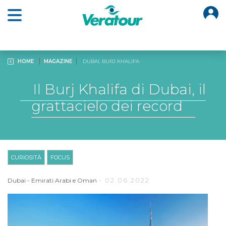
O
Open main menu
HOME
MAGAZINE
DUBAI, BURJ KHALIFA
Il Burj Khalifa di Dubai, il
grattacielo dei record
CURIOSITÀ
FOCUS
- 02.06.2022
Dubai
-
Emirati Arabi e Oman