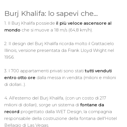
Burj Khalifa: lo sapevi che...
1. Il Burj Khalifa possiede
il più veloce ascensore al
mondo
che si muove a 18 m/s (64,8 km/h).
2. Il design del Burj Khalifa ricorda molto il Grattacielo
Illinois, versione presentata da Frank Lloyd Wright nel
1956.
3. I 700 appartamenti privati sono stati
tutti venduti
entro otto ore
dalla messa in vendita (milioni e milioni
di dollari...).
4. All'esterno del Burj Khalifa, (con un costo di 217
milioni di dollari), sorge un sistema di
fontane da
record
progettato dalla WET Design, la compagnia
responsabile della costruzione della fontana dell'Hotel
Bellagio di Las Vegas.