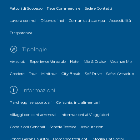
Fattori di Successo
Rete Commerciale
Sede e Contatti
Lavora con noi
Dicono di noi
Comunicati stampa
Accessibilità
Trasparenza
Tipologie
Veraclub
Experience Veraclub
Hotel
Mix & Cruise
Vacanze Mix
Crociere
Tour
Minitour
City Break
Self Drive
Safari+Veraclub
Informazioni
Parcheggi aeroportuali
Celiachia, int. alimentari
Villaggi con cani ammessi
Informazioni ai Viaggiatori
Condizioni Generali
Scheda Tecnica
Assicurazioni
Fondo Garanzia Astoi
Domande frequenti
Sfoglia Cataloghi