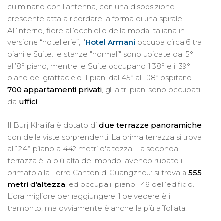
culminano con l'antenna, con una disposizione
crescente atta a ricordare la forma di una spirale.
All’interno, fiore all’occhiello della moda italiana in
versione “hotellerie”, l'
Hotel Armani
occupa circa 6 tra
piani e Suite: le stanze "normali" sono ubicate dal 5°
all’8° piano, mentre le Suite occupano il 38° e il 39°
piano del grattacielo. I piani dal 45º al 108º ospitano
700 appartamenti privati
, gli altri piani sono occupati
da
uffici
.
Il Burj Khalifa è dotato di
due terrazze panoramiche
con delle viste sorprendenti. La prima terrazza si trova
al 124° piiano a 442 metri d'altezza. La seconda
terrazza è la più alta del mondo, avendo rubato il
primato alla Torre Canton di Guangzhou: si trova a
555
metri d’altezza
, ed occupa il piano 148 dell’edificio.
L’ora migliore per raggiungere il belvedere è il
tramonto, ma ovviamente è anche la più affollata.