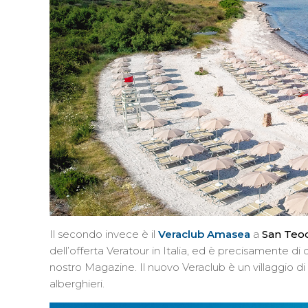
Il secondo invece è il
Veraclub Amasea
a
San Teo
dell’offerta Veratour in Italia, ed è precisamente di 
nostro Magazine. Il nuovo Veraclub è un villaggio di c
alberghieri.