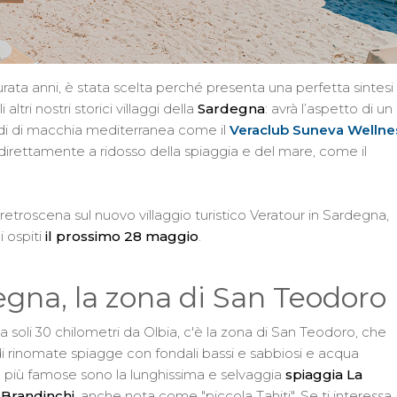
urata anni, è stata scelta perché presenta una perfetta sintesi
ltri nostri storici villaggi della
Sardegna
: avrà l’aspetto di un
rdi di macchia mediterranea come il
Veraclub Suneva Wellne
e direttamente a ridosso della spiaggia e del mare, come il
retroscena sul nuovo villaggio turistico Veratour in Sardegna,
i ospiti
il prossimo 28 maggio
.
degna, la zona di San Teodoro
a soli 30 chilometri da Olbia, c'è la zona di San Teodoro, che
i rinomate spiagge con fondali bassi e sabbiosi e acqua
 più famose sono la lunghissima e selvaggia
spiaggia La
 Brandinchi
, anche nota come "piccola Tahiti". Se ti interessa