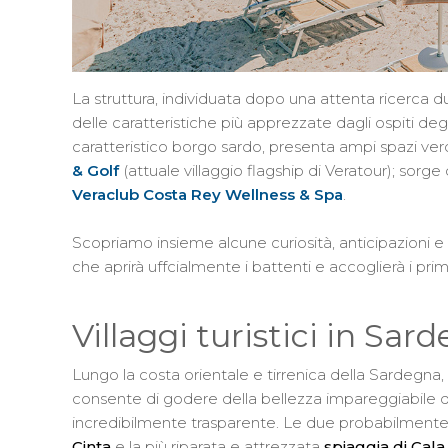
La struttura, individuata dopo una attenta ricerca d
delle caratteristiche più apprezzate dagli ospiti degli a
caratteristico borgo sardo, presenta ampi spazi ve
& Golf
(attuale villaggio flagship di Veratour); sorg
Veraclub Costa Rey Wellness & Spa
.
Scopriamo insieme alcune curiosità, anticipazioni e 
che aprirà uffcialmente i battenti e accoglierà i prim
Villaggi turistici in Sar
Lungo la costa orientale e tirrenica della Sardegna, 
consente di godere della bellezza impareggiabile d
incredibilmente trasparente. Le due probabilmente
Cinta
e la più riparata e attrezzata
spiaggia di Cala