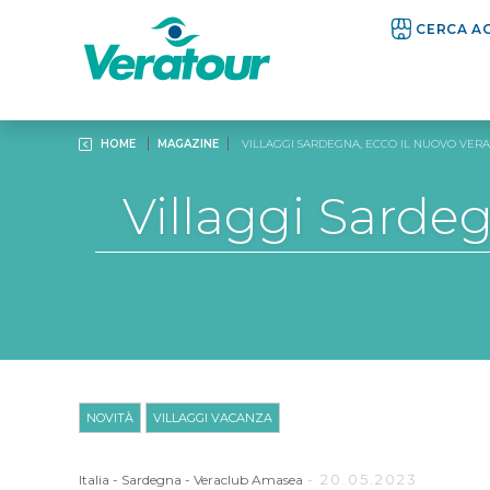
CERCA A
HOME
MAGAZINE
VILLAGGI SARDEGNA, ECCO IL NUOVO VER
Villaggi Sarde
NOVITÀ
VILLAGGI VACANZA
- 20.05.2023
Italia
-
Sardegna
-
Veraclub Amasea