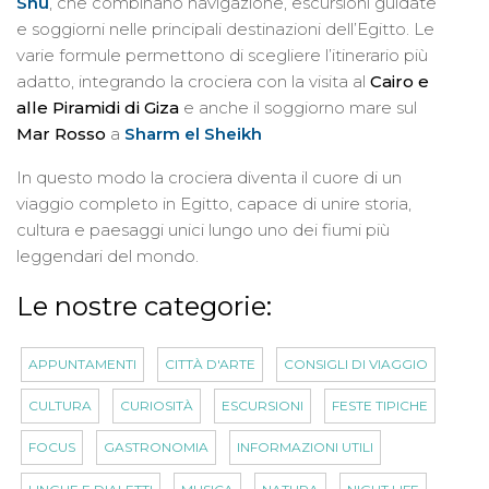
Shu
, che combinano navigazione, escursioni guidate
e soggiorni nelle principali destinazioni dell’Egitto. Le
varie formule permettono di scegliere l’itinerario più
adatto, integrando la crociera con la visita al
Cairo e
alle Piramidi di Giza
e anche il soggiorno mare sul
Mar Rosso
a
Sharm el Sheikh
In questo modo la crociera diventa il cuore di un
viaggio completo in Egitto, capace di unire storia,
cultura e paesaggi unici lungo uno dei fiumi più
leggendari del mondo.
Le nostre categorie:
APPUNTAMENTI
CITTÀ D'ARTE
CONSIGLI DI VIAGGIO
CULTURA
CURIOSITÀ
ESCURSIONI
FESTE TIPICHE
FOCUS
GASTRONOMIA
INFORMAZIONI UTILI