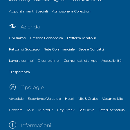
Appuntamenti Speciali
Atmosphera Collection
Azienda
Chi siamo
Crescita Economica
L'offerta Veratour
Fattori di Successo
Rete Commerciale
Sede e Contatti
Lavora con noi
Dicono di noi
Comunicati stampa
Accessibilità
Trasparenza
Tipologie
Veraclub
Experience Veraclub
Hotel
Mix & Cruise
Vacanze Mix
Crociere
Tour
Minitour
City Break
Self Drive
Safari+Veraclub
Informazioni