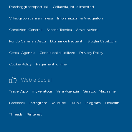
Parcheggi aeroportuali
Celiachia, int. alimentari
Villaggi con cani ammessi
Informazioni ai Viaggiatori
Condizioni Generali
Scheda Tecnica
Assicurazioni
Fondo Garanzia Astoi
Domande frequenti
Sfoglia Cataloghi
Cerca l'Agenzia
Condizioni di utilizzo
Privacy Policy
Cookie Policy
Pagamenti online
Web e Social
Travel App
myVeratour
Vera Agenzia
Veratour Magazine
Facebook
Instagram
Youtube
TikTok
Telegram
LinkedIn
Threads
Pinterest