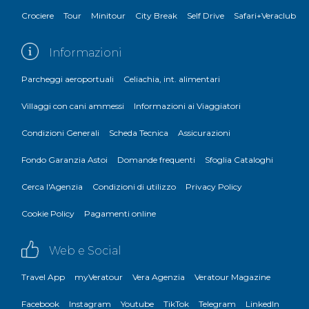
Crociere
Tour
Minitour
City Break
Self Drive
Safari+Veraclub
Informazioni
Parcheggi aeroportuali
Celiachia, int. alimentari
Villaggi con cani ammessi
Informazioni ai Viaggiatori
Condizioni Generali
Scheda Tecnica
Assicurazioni
Fondo Garanzia Astoi
Domande frequenti
Sfoglia Cataloghi
Cerca l'Agenzia
Condizioni di utilizzo
Privacy Policy
Cookie Policy
Pagamenti online
Web e Social
Travel App
myVeratour
Vera Agenzia
Veratour Magazine
Facebook
Instagram
Youtube
TikTok
Telegram
LinkedIn