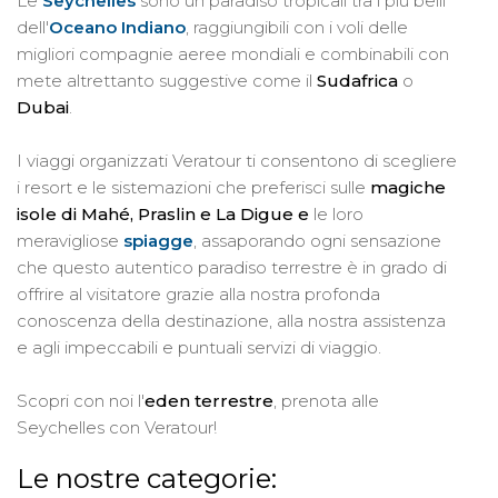
Le
Seychelles
sono un paradiso tropicali tra i più belli
dell'
Oceano Indiano
, raggiungibili con i voli delle
migliori compagnie aeree mondiali e combinabili con
mete altrettanto suggestive come il
Sudafrica
o
Dubai
.
I viaggi organizzati Veratour ti consentono di scegliere
i resort e le sistemazioni che preferisci sulle
magiche
isole di Mahé, Praslin e La Digue e
le loro
meravigliose
spiagge
, assaporando ogni sensazione
che questo autentico paradiso terrestre è in grado di
offrire al visitatore grazie alla nostra profonda
conoscenza della destinazione, alla nostra assistenza
e agli impeccabili e puntuali servizi di viaggio.
Scopri con noi l'
eden terrestre
, prenota alle
Seychelles con Veratour!
Le nostre categorie: