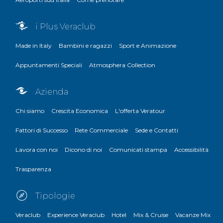
i Plus Veraclub
Made in Italy
Bambini e ragazzi
Sport e Animazione
Appuntamenti Speciali
Atmosphera Collection
Azienda
Chi siamo
Crescita Economica
L'offerta Veratour
Fattori di Successo
Rete Commerciale
Sede e Contatti
Lavora con noi
Dicono di noi
Comunicati stampa
Accessibilità
Trasparenza
Tipologie
Veraclub
Experience Veraclub
Hotel
Mix & Cruise
Vacanze Mix