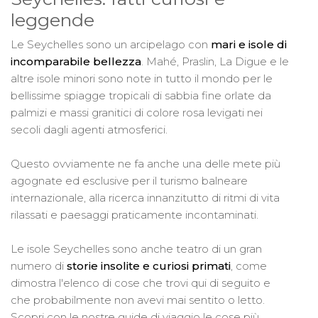
leggende
Le Seychelles sono un arcipelago con
mari e isole di
incomparabile bellezza
. Mahé, Praslin, La Digue e le
altre isole minori sono note in tutto il mondo per le
bellissime spiagge tropicali di sabbia fine orlate da
palmizi e massi granitici di colore rosa levigati nei
secoli dagli agenti atmosferici.
Questo ovviamente ne fa anche una delle mete più
agognate ed esclusive per il turismo balneare
internazionale, alla ricerca innanzitutto di ritmi di vita
rilassati e paesaggi praticamente incontaminati.
Le isole Seychelles sono anche teatro di un gran
numero di
storie insolite e curiosi primati
, come
dimostra l'elenco di cose che trovi qui di seguito e
che probabilmente non avevi mai sentito o letto.
Scopri con le nostre guide di viaggio le cose più