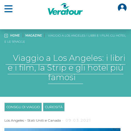
O
Open main menu
HOME
MAGAZINE
VIAGGIO A LOS ANGELES: I LIBRI E I FILM, GLI HOTEL
E LE SPIAGGE
Viaggio a Los Angeles: i libri
e i film, la Strip e gli hotel più
famosi
CONSIGLI DI VIAGGIO
CURIOSITÀ
- 09.03.2021
Los Angeles
-
Stati Uniti e Canada