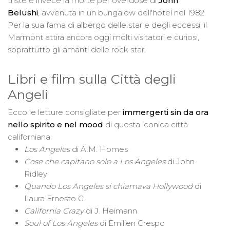
triste è invece la morte per overdose di
John
Belushi
, avvenuta in un bungalow dell'hotel nel 1982.
Per la sua fama di albergo delle star e degli eccessi, il
Marmont attira ancora oggi molti visitatori e curiosi,
soprattutto gli amanti delle rock star.
Libri e film sulla Città degli
Angeli
Ecco le letture consigliate per
immergerti sin da ora
nello spirito e nel mood
di questa iconica città
californiana:
Los Angeles
di A.M. Homes
Cose che capitano solo a Los Angeles
di John
Ridley
Quando Los Angeles si chiamava Hollywood
di
Laura Ernesto G
California Crazy
di J. Heimann
Soul of Los Angeles
di Emilien Crespo