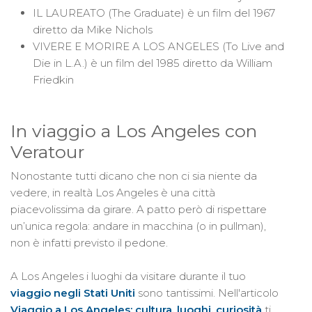
IL LAUREATO (The Graduate) è un film del 1967
diretto da Mike Nichols
VIVERE E MORIRE A LOS ANGELES (To Live and
Die in L.A.) è un film del 1985 diretto da William
Friedkin
In viaggio a Los Angeles con
Veratour
Nonostante tutti dicano che non ci sia niente da
vedere, in realtà Los Angeles è una città
piacevolissima da girare. A patto però di rispettare
un’unica regola: andare in macchina (o in pullman),
non è infatti previsto il pedone.
A Los Angeles i luoghi da visitare durante il tuo
viaggio negli Stati Uniti
sono tantissimi. Nell'articolo
Viaggio a Los Angeles: cultura, luoghi, curiosità
ti