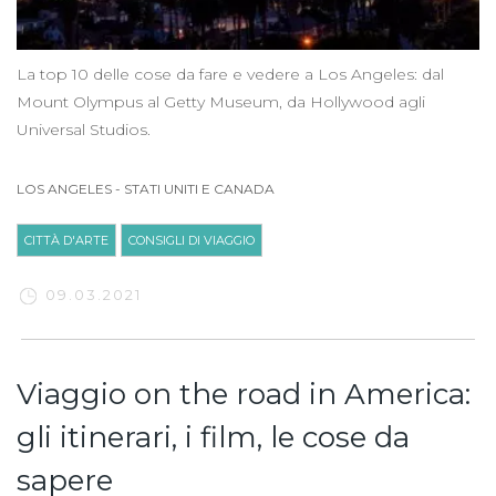
La top 10 delle cose da fare e vedere a Los Angeles: dal
Mount Olympus al Getty Museum, da Hollywood agli
Universal Studios.
LOS ANGELES
-
STATI UNITI E CANADA
CITTÀ D'ARTE
CONSIGLI DI VIAGGIO
09.03.2021
Viaggio on the road in America:
gli itinerari, i film, le cose da
sapere