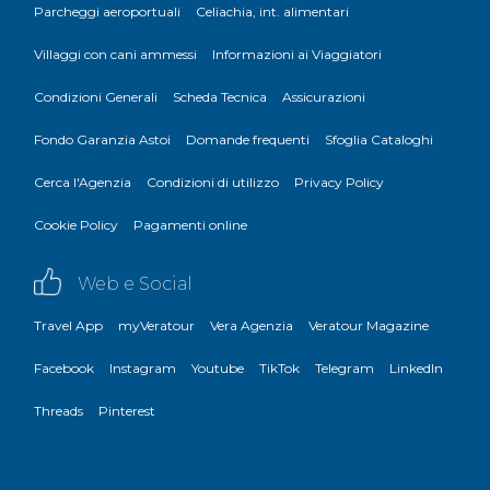
Parcheggi aeroportuali
Celiachia, int. alimentari
Villaggi con cani ammessi
Informazioni ai Viaggiatori
Condizioni Generali
Scheda Tecnica
Assicurazioni
Fondo Garanzia Astoi
Domande frequenti
Sfoglia Cataloghi
Cerca l'Agenzia
Condizioni di utilizzo
Privacy Policy
Cookie Policy
Pagamenti online
Web e Social
Travel App
myVeratour
Vera Agenzia
Veratour Magazine
Facebook
Instagram
Youtube
TikTok
Telegram
LinkedIn
Threads
Pinterest