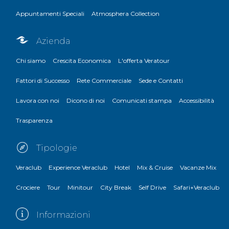
Appuntamenti Speciali
Atmosphera Collection
Azienda
Chi siamo
Crescita Economica
L'offerta Veratour
Fattori di Successo
Rete Commerciale
Sede e Contatti
Lavora con noi
Dicono di noi
Comunicati stampa
Accessibilità
Trasparenza
Tipologie
Veraclub
Experience Veraclub
Hotel
Mix & Cruise
Vacanze Mix
Crociere
Tour
Minitour
City Break
Self Drive
Safari+Veraclub
Informazioni